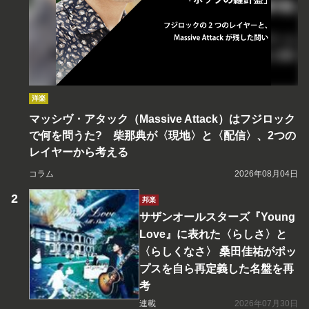
洋楽
マッシヴ・アタック（Massive Attack）はフジロック
で何を問うた? 柴那典が〈現地〉と〈配信〉、2つの
レイヤーから考える
コラム
2026年08月04日
邦楽
サザンオールスターズ『Young
Love』に表れた〈らしさ〉と
〈らしくなさ〉 桑田佳祐がポッ
プスを自ら再定義した名盤を再
考
連載
2026年07月30日