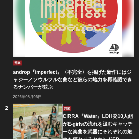
邦楽
androp『imperfect』〈不完全〉を掲げた新作にはジ
ャジー／ソウルフルな曲など彼らの地力を再確認でき
るナンバーが並ぶ
2026年08月06日
邦楽
CIRRA『Water』LDH発10人組
がE-girlsの流れを汲むキャッチ
ーな楽曲を武器にそれぞれの魅