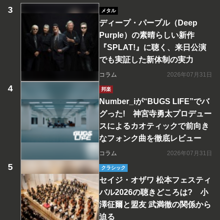
メタル
ディープ・パープル（Deep
Purple）の素晴らしい新作
『SPLAT!』に聴く、来日公演
でも実証した新体制の実力
コラム
2026年07月31日
邦楽
Number_iが“BUGS LIFE”でバ
グった! 神宮寺勇太プロデュー
スによるカオティックで前向き
なフォンク曲を徹底レビュー
コラム
2026年07月31日
クラシック
セイジ・オザワ 松本フェスティ
バル2026の聴きどころは? 小
澤征爾と盟友 武満徹の関係から
迫る