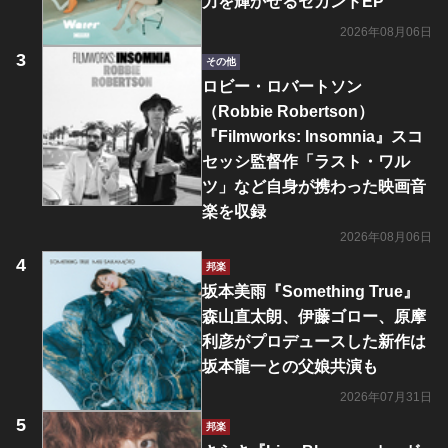
力を輝かせるセカンドEP
2026年08月06日
その他
ロビー・ロバートソン
（Robbie Robertson）
『Filmworks: Insomnia』スコ
セッシ監督作「ラスト・ワル
ツ」など自身が携わった映画音
楽を収録
2026年08月06日
邦楽
坂本美雨『Something True』
森山直太朗、伊藤ゴロー、原摩
利彦がプロデュースした新作は
坂本龍一との父娘共演も
2026年07月31日
邦楽