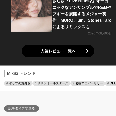
さらさ『Live Bluesy』オーガ
ニックなアンサンブルでR&Bや
ブギーを展開するメジャー初
作 MURO、uin、Stones Taro
によるリミックスも
2026年08月05日
人気レビュー一覧へ
Mikiki トレンド
# ポップの羅針盤
# サザンオールスターズ
# 名盤アニバーサリー
# DE
記事タイプで見る