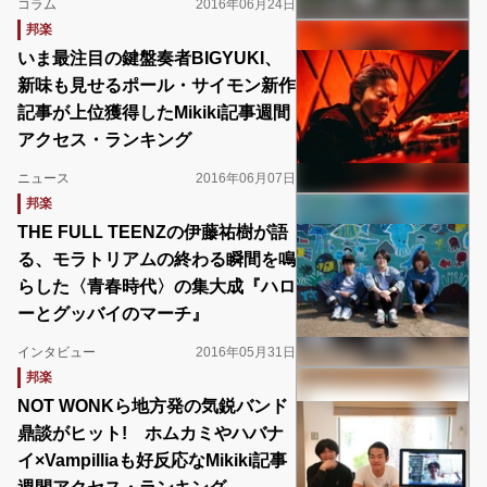
コラム
2016年06月24日
邦楽
いま最注目の鍵盤奏者BIGYUKI、
新味も見せるポール・サイモン新作
記事が上位獲得したMikiki記事週間
アクセス・ランキング
ニュース
2016年06月07日
邦楽
THE FULL TEENZの伊藤祐樹が語
る、モラトリアムの終わる瞬間を鳴
らした〈青春時代〉の集大成『ハロ
ーとグッバイのマーチ』
インタビュー
2016年05月31日
邦楽
NOT WONKら地方発の気鋭バンド
鼎談がヒット! ホムカミやハバナ
イ×Vampilliaも好反応なMikiki記事