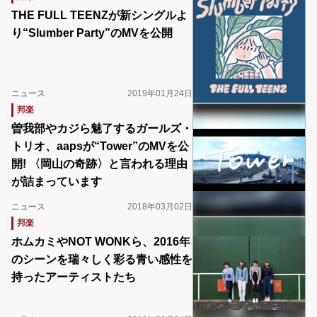
THE FULL TEENZが新シングルよ
り“Slumber Party”のMVを公開
ニュース
2019年01月24日
邦楽
曽我部やカジら魅了するガールズ・
トリオ、aapsが“Tower”のMVを公
開! 〈岡山の奇跡〉と言われる理由
が詰まっています
ニュース
2018年03月02日
邦楽
ホムカミやNOT WONKら、2016年
のシーンを瑞々しく彩る青い感性を
持ったアーティストたち