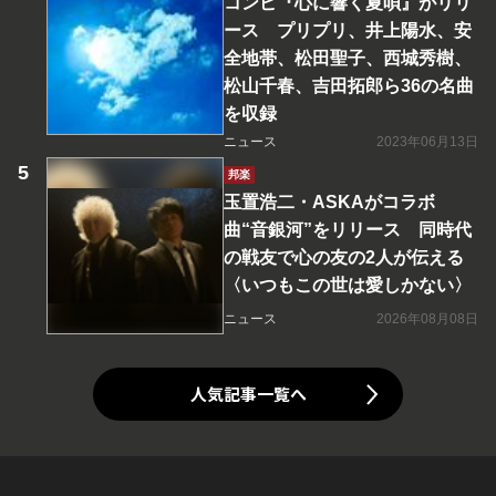
コンピ『心に響く夏唄』がリリ
ース プリプリ、井上陽水、安
全地帯、松田聖子、西城秀樹、
松山千春、吉田拓郎ら36の名曲
を収録
ニュース
2023年06月13日
邦楽
玉置浩二・ASKAがコラボ
曲“音銀河”をリリース 同時代
の戦友で心の友の2人が伝える
〈いつもこの世は愛しかない〉
ニュース
2026年08月08日
人気記事一覧へ