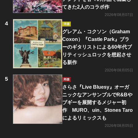
てきた2人のコラボ作
2026年08月07日
洋楽
グレアム・コクソン（Graham
Coxon）『Castle Park』ブラ
ーのギタリストによる60年代ブ
リティッシュロックを想起させ
る新作
2026年08月05日
邦楽
さらさ『Live Bluesy』オーガ
ニックなアンサンブルでR&Bや
ブギーを展開するメジャー初
作 MURO、uin、Stones Taro
によるリミックスも
2026年08月05日