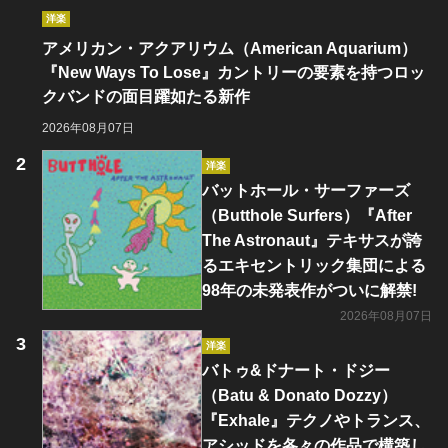
洋楽
アメリカン・アクアリウム（American Aquarium）
『New Ways To Lose』カントリーの要素を持つロッ
クバンドの面目躍如たる新作
2026年08月07日
洋楽
バットホール・サーファーズ
（Butthole Surfers）『After
The Astronaut』テキサスが誇
るエキセントリック集団による
98年の未発表作がついに解禁!
2026年08月07日
洋楽
バトゥ&ドナート・ドジー
（Batu & Donato Dozzy）
『Exhale』テクノやトランス、
アシッドを各々の作品で構築し