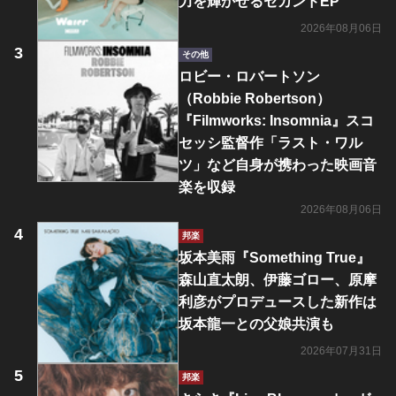
力を輝かせるセカンドEP
2026年08月06日
その他
ロビー・ロバートソン
（Robbie Robertson）
『Filmworks: Insomnia』スコ
セッシ監督作「ラスト・ワル
ツ」など自身が携わった映画音
楽を収録
2026年08月06日
邦楽
坂本美雨『Something True』
森山直太朗、伊藤ゴロー、原摩
利彦がプロデュースした新作は
坂本龍一との父娘共演も
2026年07月31日
邦楽