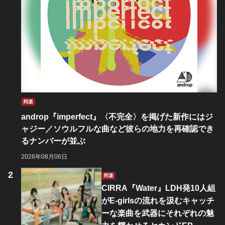
邦楽
androp『imperfect』〈不完全〉を掲げた新作にはジ
ャジー／ソウルフルな曲など彼らの地力を再確認でき
るナンバーが並ぶ
2026年08月06日
邦楽
CIRRA『Water』LDH発10人組
がE-girlsの流れを汲むキャッチ
ーな楽曲を武器にそれぞれの魅