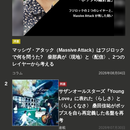
洋楽
マッシヴ・アタック（Massive Attack）はフジロック
で何を問うた? 柴那典が〈現地〉と〈配信〉、2つの
レイヤーから考える
コラム
2026年08月04日
邦楽
サザンオールスターズ『Young
Love』に表れた〈らしさ〉と
〈らしくなさ〉 桑田佳祐がポッ
プスを自ら再定義した名盤を再
考
連載
2026年07月30日