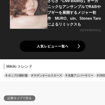
さらさ『Live Bluesy』オーガ
ニックなアンサンブルでR&Bや
ブギーを展開するメジャー初
作 MURO、uin、Stones Taro
によるリミックスも
2026年08月05日
人気レビュー一覧へ
Mikiki トレンド
# ポップの羅針盤
# サザンオールスターズ
# 名盤アニバーサリー
# DE
記事タイプで見る