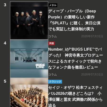
メタル
ディープ・パープル（Deep
Purple）の素晴らしい新作
『SPLAT!』に聴く、来日公演
でも実証した新体制の実力
コラム
2026年07月31日
邦楽
Number_iが“BUGS LIFE”でバ
グった! 神宮寺勇太プロデュー
スによるカオティックで前向き
なフォンク曲を徹底レビュー
コラム
2026年07月31日
クラシック
セイジ・オザワ 松本フェスティ
バル2026の聴きどころは? 小
澤征爾と盟友 武満徹の関係から
迫る