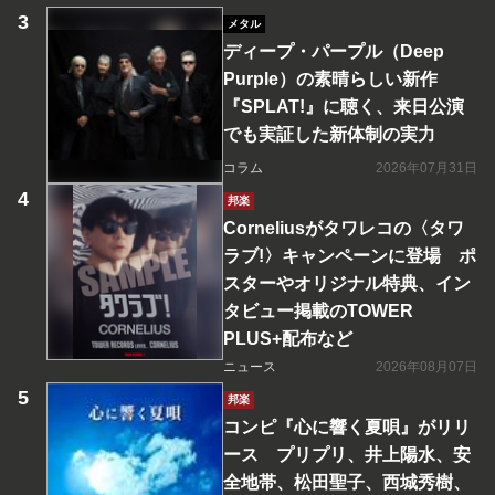
メタル
ディープ・パープル（Deep
Purple）の素晴らしい新作
『SPLAT!』に聴く、来日公演
でも実証した新体制の実力
コラム
2026年07月31日
邦楽
Corneliusがタワレコの〈タワ
ラブ!〉キャンペーンに登場 ポ
スターやオリジナル特典、イン
タビュー掲載のTOWER
PLUS+配布など
ニュース
2026年08月07日
邦楽
コンピ『心に響く夏唄』がリリ
ース プリプリ、井上陽水、安
全地帯、松田聖子、西城秀樹、