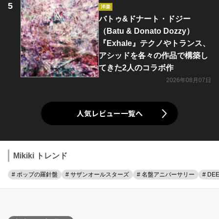
洋楽
バトゥ&ドナート・ドジー
（Batu & Donato Dozzy）
『Exhale』テクノやトランス、
アシッドを各々の作品で構築し
てきた2人のコラボ作
2026年08月07日
人気レビュー一覧へ
Mikiki トレンド
# ポップの羅針盤
# サザンオールスターズ
# 名盤アニバーサリー
# DE