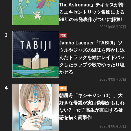
The Astronaut』テキサスが誇
るエキセントリック集団による
98年の未発表作がついに解禁!
2026年08月07日
邦楽
Jambo Lacquer『TABIJI』ソ
ウルやジャズの滋味を溶かし込
んだトラックを軸にレイドバッ
クしたラップや歌でゆったり聴
かせる
2026年08月07日
書籍
朝霧舟「キシモジン（1）」大
好きな母親が実は偽物かもしれ
ない? 女子高生が直面する疑
惑を描く衝撃作
2026年08月07日