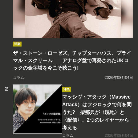
洋楽
ザ・ストーン・ローゼズ、チャプターハウス、プライ
マル・スクリーム――アナログ盤で再発されたUKロ
ックの金字塔を今こそ聴こう!
コラム
2026年08月04日
洋楽
マッシヴ・アタック（Massive
Attack）はフジロックで何を問
うた? 柴那典が〈現地〉と
〈配信〉、2つのレイヤーから
考える
コラム
2026年08月04日