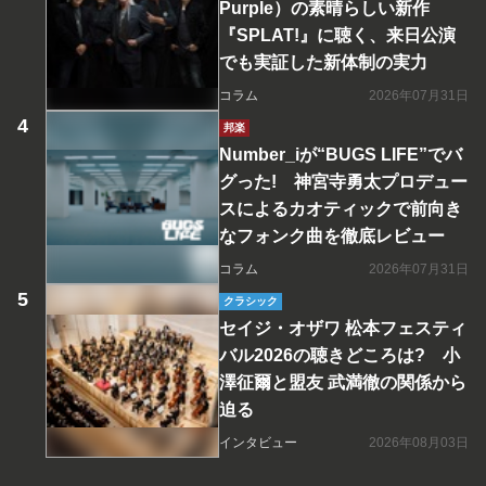
Purple）の素晴らしい新作
『SPLAT!』に聴く、来日公演
でも実証した新体制の実力
コラム
2026年07月31日
邦楽
Number_iが“BUGS LIFE”でバ
グった! 神宮寺勇太プロデュー
スによるカオティックで前向き
なフォンク曲を徹底レビュー
コラム
2026年07月31日
クラシック
セイジ・オザワ 松本フェスティ
バル2026の聴きどころは? 小
澤征爾と盟友 武満徹の関係から
迫る
インタビュー
2026年08月03日