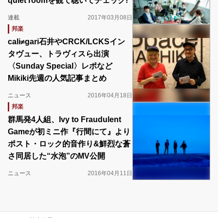
quiet roomを観て聴いてチェック!
連載
2017年03月08日
邦楽
cali≠gari石井やCRCK/LCKSイン
タヴュー、トラヴィスら出演
〈Sunday Special〉レポなど
Mikiki先週の人気記事まとめ
ニュース
2016年04月18日
邦楽
群馬発4人組、Ivy to Fraudulent
Gameが初ミニ作『行間にて』より
ポスト・ロック的音作り&鮮烈な蒼
さ同居した“水泡”のMV公開
ニュース
2016年04月11日