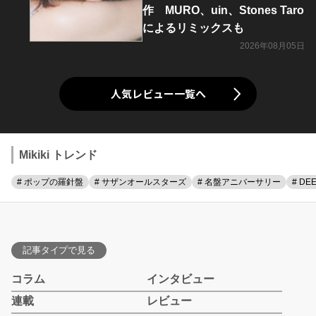
作 MURO、uin、Stones Taro
によるリミックスも
2026年08月05日
人気レビュー一覧へ
Mikiki トレンド
# ポップの羅針盤
# サザンオールスターズ
# 名盤アニバーサリー
# DE
記事タイプで見る
コラム
インタビュー
連載
レビュー