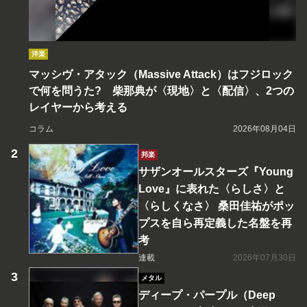
洋楽
マッシヴ・アタック（Massive Attack）はフジロック
で何を問うた? 柴那典が〈現地〉と〈配信〉、2つの
レイヤーから考える
コラム
2026年08月04日
邦楽
サザンオールスターズ『Young
Love』に表れた〈らしさ〉と
〈らしくなさ〉 桑田佳祐がポッ
プスを自ら再定義した名盤を再
考
連載
2026年07月30日
メタル
ディープ・パープル（Deep