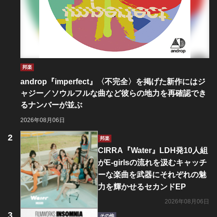
邦楽
androp『imperfect』〈不完全〉を掲げた新作にはジ
ャジー／ソウルフルな曲など彼らの地力を再確認でき
るナンバーが並ぶ
2026年08月06日
邦楽
CIRRA『Water』LDH発10人組
がE-girlsの流れを汲むキャッチ
ーな楽曲を武器にそれぞれの魅
力を輝かせるセカンドEP
2026年08月06日
その他