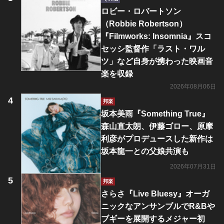
ロビー・ロバートソン
（Robbie Robertson）
『Filmworks: Insomnia』スコ
セッシ監督作「ラスト・ワル
ツ」など自身が携わった映画音
楽を収録
2026年08月06日
邦楽
坂本美雨『Something True』
森山直太朗、伊藤ゴロー、原摩
利彦がプロデュースした新作は
坂本龍一との父娘共演も
2026年07月31日
邦楽
さらさ『Live Bluesy』オーガ
ニックなアンサンブルでR&Bや
ブギーを展開するメジャー初