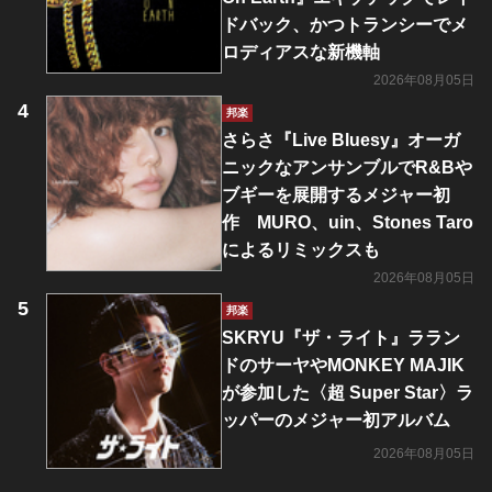
ドバック、かつトランシーでメ
ロディアスな新機軸
2026年08月05日
邦楽
さらさ『Live Bluesy』オーガ
ニックなアンサンブルでR&Bや
ブギーを展開するメジャー初
作 MURO、uin、Stones Taro
によるリミックスも
2026年08月05日
邦楽
SKRYU『ザ・ライト』ララン
ドのサーヤやMONKEY MAJIK
が参加した〈超 Super Star〉ラ
ッパーのメジャー初アルバム
2026年08月05日