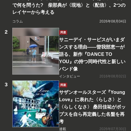
で何を問うた? 柴那典が〈現地〉と〈配信〉、2つの
レイヤーから考える
コラム
2026年08月04日
邦楽
サニーデイ・サービスがいまダ
ンスする理由――曽我部恵一が
語る、新作『DANCE TO
YOU』の持つ同時代性と新しい
バンド像
インタビュー
2016年08月02日
邦楽
サザンオールスターズ『Young
Love』に表れた〈らしさ〉と
〈らしくなさ〉 桑田佳祐がポッ
プスを自ら再定義した名盤を再
考
連載
2026年07月30日