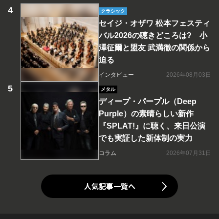
クラシック
セイジ・オザワ 松本フェスティ
バル2026の聴きどころは? 小
澤征爾と盟友 武満徹の関係から
迫る
インタビュー
2026年08月03日
メタル
ディープ・パープル（Deep
Purple）の素晴らしい新作
『SPLAT!』に聴く、来日公演
でも実証した新体制の実力
コラム
2026年07月31日
人気記事一覧へ