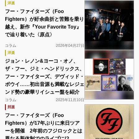
洋楽
フー・ファイターズ（Foo
Fighters）が紆余曲折と苦難を乗り
越え、新作『Your Favorite Toy』
で辿り着いた〈原点〉
コラム
2026年04月27日
洋楽
ジョン・レノン&ヨーコ・オノ、
ザ・フー、ジミ・ヘンドリックス、
フー・ファイターズ、デヴィッド・
ボウイ……初出音源も満載なレジェ
ンド勢の豪華リイシュー盤を紹介
コラム
2025年11月10日
邦楽
フー・ファイターズ（Foo
Fighters）が17年ぶりに来日ツア
ーを開催 2年前のフジロックとは
異なる新体制でのライブに!?