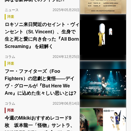
ニュース
2025年05月20日
洋楽
ロキソニ来日間近のセイント・ヴィ
ンセント（St. Vincent）、生身で
生と死と愛に向き合った『All Born
Screaming』 を紐解く
コラム
2024年12月25日
洋楽
フー・ファイターズ（Foo
Fighters）の悲劇と覚悟――デイ
ヴ・グロールが『But Here We
Are』に込めた生々しい思いとは?
コラム
2023年06月14日
邦楽
今週のMikikiおすすめレコード9
枚 坂本龍一「怪物」サントラ、