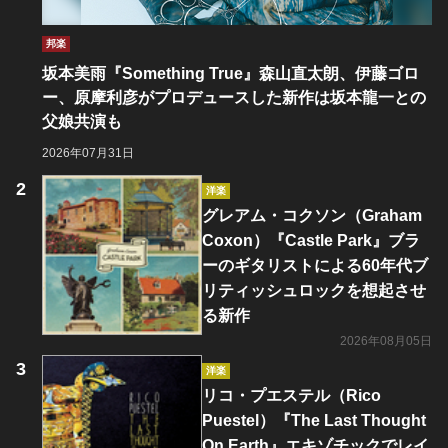
邦楽
坂本美雨『Something True』森山直太朗、伊藤ゴロ
ー、原摩利彦がプロデュースした新作は坂本龍一との
父娘共演も
2026年07月31日
洋楽
グレアム・コクソン（Graham
Coxon）『Castle Park』ブラ
ーのギタリストによる60年代ブ
リティッシュロックを想起させ
る新作
2026年08月05日
洋楽
リコ・プエステル（Rico
Puestel）『The Last Thought
On Earth』エキゾチックでレイ