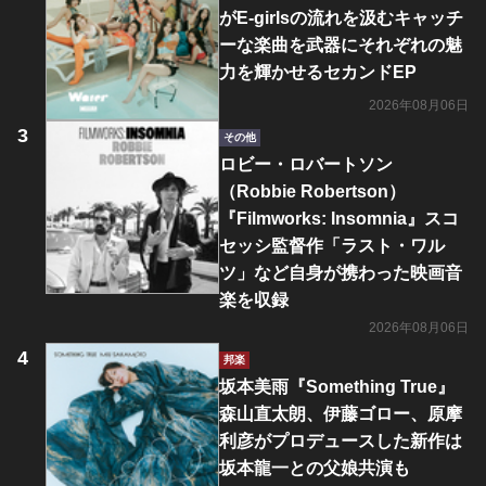
がE-girlsの流れを汲むキャッチ
ーな楽曲を武器にそれぞれの魅
力を輝かせるセカンドEP
2026年08月06日
その他
ロビー・ロバートソン
（Robbie Robertson）
『Filmworks: Insomnia』スコ
セッシ監督作「ラスト・ワル
ツ」など自身が携わった映画音
楽を収録
2026年08月06日
邦楽
坂本美雨『Something True』
森山直太朗、伊藤ゴロー、原摩
利彦がプロデュースした新作は
坂本龍一との父娘共演も