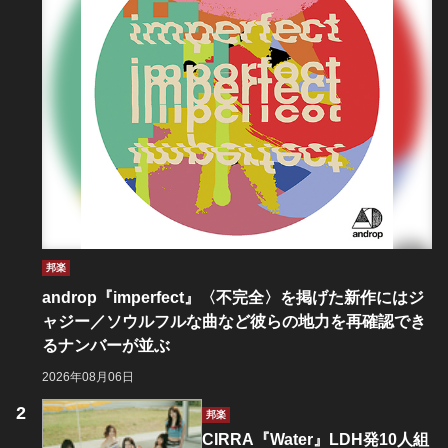
邦楽
androp『imperfect』〈不完全〉を掲げた新作にはジ
ャジー／ソウルフルな曲など彼らの地力を再確認でき
るナンバーが並ぶ
2026年08月06日
邦楽
CIRRA『Water』LDH発10人組