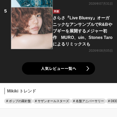
2026年07月31日
邦楽
さらさ『Live Bluesy』オーガ
ニックなアンサンブルでR&Bや
ブギーを展開するメジャー初
作 MURO、uin、Stones Taro
によるリミックスも
2026年08月05日
人気レビュー一覧へ
Mikiki トレンド
# ポップの羅針盤
# サザンオールスターズ
# 名盤アニバーサリー
# DE