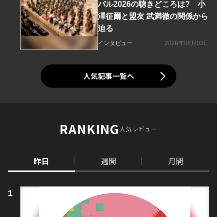
バル2026の聴きどころは? 小
澤征爾と盟友 武満徹の関係から
迫る
インタビュー
2026年08月03日
人気記事一覧へ
RANKING
人気レビュー
昨日
週間
月間