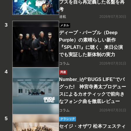
プスを自ら再定義した名盤を再
考
連載
2026年07月30日
メタル
ディープ・パープル（Deep
Purple）の素晴らしい新作
『SPLAT!』に聴く、来日公演
でも実証した新体制の実力
コラム
2026年07月31日
邦楽
Number_iが“BUGS LIFE”でバ
グった! 神宮寺勇太プロデュー
スによるカオティックで前向き
なフォンク曲を徹底レビュー
コラム
2026年07月31日
クラシック
セイジ・オザワ 松本フェスティ