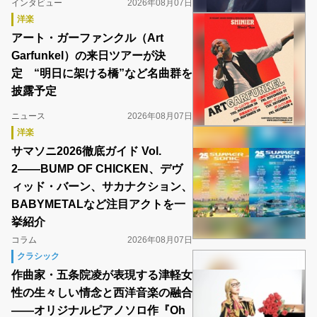
インタビュー
2026年08月07日
洋楽
アート・ガーファンクル（Art
Garfunkel）の来日ツアーが決
定 “明日に架ける橋”など名曲群を
披露予定
ニュース
2026年08月07日
洋楽
サマソニ2026徹底ガイド Vol.
2――BUMP OF CHICKEN、デヴ
ィッド・バーン、サカナクション、
BABYMETALなど注目アクトを一
挙紹介
コラム
2026年08月07日
クラシック
作曲家・五条院凌が表現する津軽女
性の生々しい情念と西洋音楽の融合
――オリジナルピアノソロ作『Oh