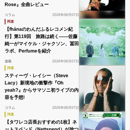
Rose』全曲レビュー
コラム
2026年08月07日
邦楽
【fhánaのわんだふるレコメン紀
行】第119回 旅路は続く――佐藤
純一がマイケル・ジャクソン、冨田
ラボ、Perfumeを紹介
連載
2026年08月07日
洋楽
スティーヴ・レイシー（Steve
Lacy）新境地の衝撃作『Oh
yeah?』からサマソニ初ライブの内
容を予想!
コラム
2026年08月07日
洋楽
【タワレコ店長おすすめの1枚】ネ
ットスペンド（Nettspend）が放つ