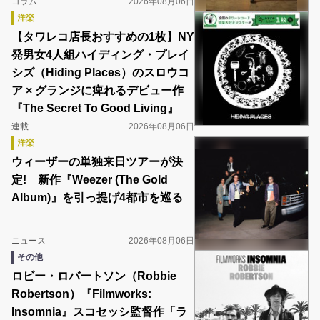
コラム
2026年08月06日
洋楽
【タワレコ店長おすすめの1枚】NY
発男女4人組ハイディング・プレイ
シズ（Hiding Places）のスロウコ
ア × グランジに痺れるデビュー作
『The Secret To Good Living』
連載
2026年08月06日
洋楽
ウィーザーの単独来日ツアーが決
定! 新作『Weezer (The Gold
Album)』を引っ提げ4都市を巡る
ニュース
2026年08月06日
その他
ロビー・ロバートソン（Robbie
Robertson）『Filmworks:
Insomnia』スコセッシ監督作「ラ