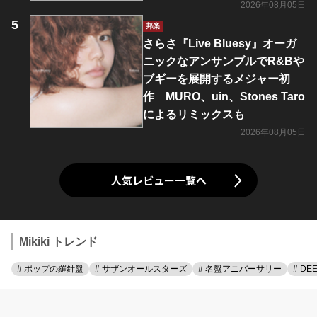
2026年08月05日
邦楽
さらさ『Live Bluesy』オーガ
ニックなアンサンブルでR&Bや
ブギーを展開するメジャー初
作 MURO、uin、Stones Taro
によるリミックスも
2026年08月05日
人気レビュー一覧へ
Mikiki トレンド
# ポップの羅針盤
# サザンオールスターズ
# 名盤アニバーサリー
# DE