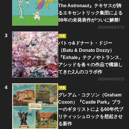
The Astronaut』テキサスが誇
るエキセントリック集団による
98年の未発表作がついに解禁!
2026年08月07日
洋楽
バトゥ&ドナート・ドジー
（Batu & Donato Dozzy）
『Exhale』テクノやトランス、
アシッドを各々の作品で構築し
てきた2人のコラボ作
2026年08月07日
洋楽
グレアム・コクソン（Graham
Coxon）『Castle Park』ブラ
ーのギタリストによる60年代ブ
リティッシュロックを想起させ
る新作