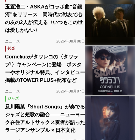
玉置浩二・ASKAがコラボ曲“音銀
河”をリリース 同時代の戦友で心
の友の2人が伝える〈いつもこの世
は愛しかない〉
ニュース
2026年08月08日
邦楽
Corneliusがタワレコの〈タワラ
ブ!〉キャンペーンに登場 ポスタ
ーやオリジナル特典、インタビュー
掲載のTOWER PLUS+配布など
ニュース
2026年08月07日
ジャズ
及川陽菜『Short Songs』が奏でる
ジャズと短歌の融合――ニューヨー
ク在住アルトサックス奏者が語った
ラージアンサンブル × 日本文化