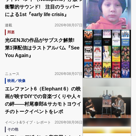
衝撃的サウンド! 注目のラッパー
による1st『early life crisis』
連載
2026年08月07日
邦楽
光GENJIの作品がサブスク解禁!
第1弾配信はラストアルバム『See
You Again』
ニュース
2026年08月07日
映画／映像
エレファント6（Elephant 6）の映
画が映すDIYでの音楽づくりや人々
の絆――村尾泰郎&サカモトヨウイ
チのトークイベントをレポ
イベント&ライブ・レポート
2026年08月06日
その他