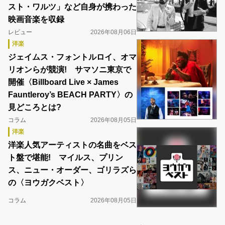
スト・ワルツ」など自身が携わった
映画音楽を収録
レビュー
2026年08月06日
洋楽
ジェイムス・フォントルロイ、オマ
リオンらが競演! サマソニ東京で
開催〈Billboard Live × James
Fauntleroy’s BEACH PARTY〉の
見どころとは?
コラム
2026年08月05日
洋楽
洋楽人気アーティストの名曲をベス
ト盤で堪能! マイルス、プリン
ス、ニュー・オーダー、ゴリラズら
の〈ヨウガクベスト〉
コラム
2026年08月05日