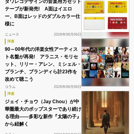
タワレコデザインの音楽用カセット
テープが新発売! A面はイエロ
ー、B面はレッドのダブルカラー仕
様に
ニュース
2026年08月06日
洋楽
90～00年代の洋楽女性アーティス
ト名盤が再発! アラニス・モリセ
ット、リリー・アレン、ミシェル・
ブランチ、ブランディら計23作を
改めて聴こう
コラム
2026年08月06日
洋楽
ジェイ・チョウ（Jay Chou）が中
華圏最大のポップスターであり続け
る理由――多彩な新作『太陽の子』
から紐解く