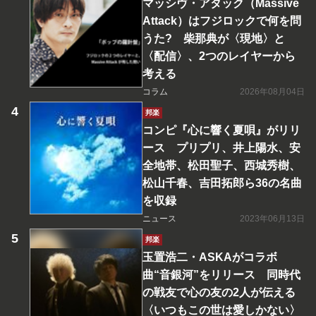
マッシヴ・アタック（Massive
Attack）はフジロックで何を問
うた? 柴那典が〈現地〉と
〈配信〉、2つのレイヤーから
考える
コラム
2026年08月04日
邦楽
コンピ『心に響く夏唄』がリリ
ース プリプリ、井上陽水、安
全地帯、松田聖子、西城秀樹、
松山千春、吉田拓郎ら36の名曲
を収録
ニュース
2023年06月13日
邦楽
玉置浩二・ASKAがコラボ
曲“音銀河”をリリース 同時代
の戦友で心の友の2人が伝える
〈いつもこの世は愛しかない〉