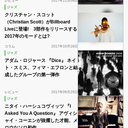
レビュー
2017年11月09日
ジャズ
クリスチャン・スコット
（Christian Scott）がBillboard
Liveに登場! 3部作をリリースする
2017年のモードとは?
コラム
2017年10月18日
ジャズ
アダム・ロジャース 『Dice』 ネイ
ト・スミス、フィマ・エフロンと結
成したグループの第一弾作
レビュー
2017年09月29日
ジャズ
ニタイ・ハーシュコヴィッツ 『I
Asked You A Question』 アヴィシ
ャイ・コーエンが抜擢した才能、メ
ロウなソロ初作