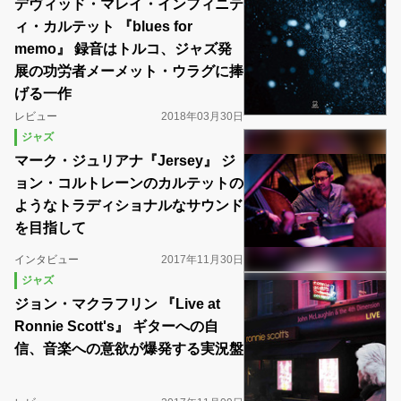
デヴィッド・マレイ・インフィニテ
ィ・カルテット 『blues for
memo』 録音はトルコ、ジャズ発
展の功労者メーメット・ウラグに捧
げる一作
レビュー
2018年03月30日
ジャズ
マーク・ジュリアナ『Jersey』 ジ
ョン・コルトレーンのカルテットの
ようなトラディショナルなサウンド
を目指して
インタビュー
2017年11月30日
ジャズ
ジョン・マクラフリン 『Live at
Ronnie Scott's』 ギターへの自
信、音楽への意欲が爆発する実況盤