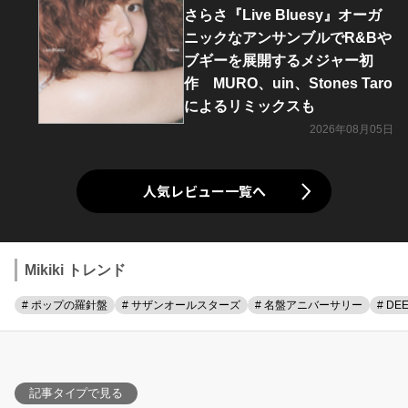
さらさ『Live Bluesy』オーガ
ニックなアンサンブルでR&Bや
ブギーを展開するメジャー初
作 MURO、uin、Stones Taro
によるリミックスも
2026年08月05日
人気レビュー一覧へ
Mikiki トレンド
# ポップの羅針盤
# サザンオールスターズ
# 名盤アニバーサリー
# DE
記事タイプで見る