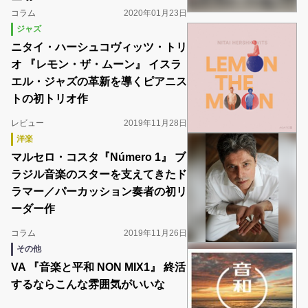
コラム
2020年01月23日
ジャズ
ニタイ・ハーシュコヴィッツ・トリ
オ 『レモン・ザ・ムーン』 イスラ
エル・ジャズの革新を導くピアニス
トの初トリオ作
レビュー
2019年11月28日
洋楽
マルセロ・コスタ『Número 1』 ブ
ラジル音楽のスターを支えてきたド
ラマー／パーカッション奏者の初リ
ーダー作
コラム
2019年11月26日
その他
VA 『音楽と平和 NON MIX1』 終活
するならこんな雰囲気がいいな