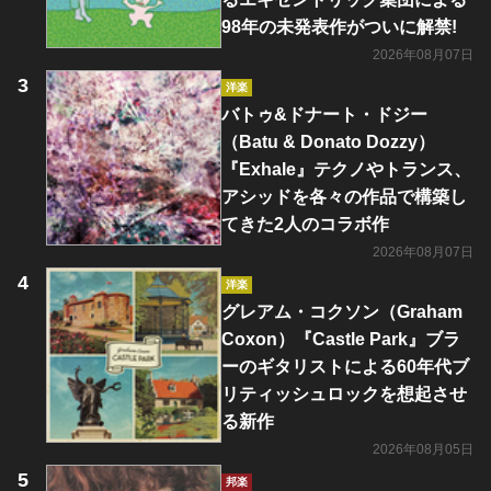
98年の未発表作がついに解禁!
2026年08月07日
洋楽
バトゥ&ドナート・ドジー
（Batu & Donato Dozzy）
『Exhale』テクノやトランス、
アシッドを各々の作品で構築し
てきた2人のコラボ作
2026年08月07日
洋楽
グレアム・コクソン（Graham
Coxon）『Castle Park』ブラ
ーのギタリストによる60年代ブ
リティッシュロックを想起させ
る新作
2026年08月05日
邦楽