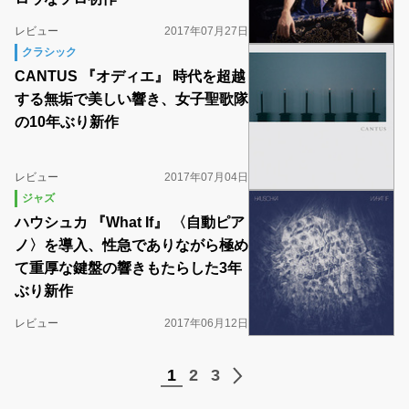
レビュー
2017年07月27日
クラシック
CANTUS 『オディエ』 時代を超越
する無垢で美しい響き、女子聖歌隊
の10年ぶり新作
レビュー
2017年07月04日
ジャズ
ハウシュカ 『What If』 〈自動ピア
ノ〉を導入、性急でありながら極め
て重厚な鍵盤の響きもたらした3年
ぶり新作
レビュー
2017年06月12日
1
2
3