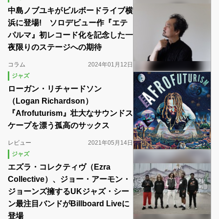
中島ノブユキがビルボードライブ横
浜に登場! ソロデビュー作『エテ
パルマ』初レコード化を記念した一
夜限りのステージへの期待
コラム
2024年01月12日
ジャズ
ローガン・リチャードソン
（Logan Richardson）
『Afrofuturism』壮大なサウンドス
ケープを漂う孤高のサックス
レビュー
2021年05月14日
ジャズ
エズラ・コレクティヴ（Ezra
Collective）、ジョー・アーモン・
ジョーンズ擁するUKジャズ・シー
ン最注目バンドがBillboard Liveに
登場