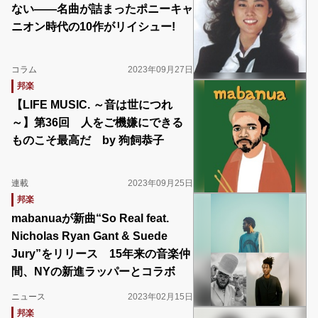
ない――名曲が詰まったポニーキャ
ニオン時代の10作がリイシュー!
コラム
2023年09月27日
邦楽
【LIFE MUSIC. ～音は世につれ
～】第36回 人をご機嫌にできる
ものこそ最高だ by 狗飼恭子
連載
2023年09月25日
邦楽
mabanuaが新曲“So Real feat.
Nicholas Ryan Gant & Suede
Jury”をリリース 15年来の音楽仲
間、NYの新進ラッパーとコラボ
ニュース
2023年02月15日
邦楽