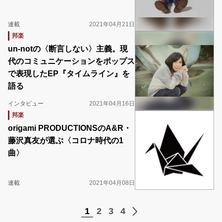
連載
2021年04月21日
邦楽
un-notの〈断言しない〉主義。現
代のコミュニケーションをポップス
で表現したEP『タイムライン』を
語る
インタビュー
2021年04月16日
邦楽
origami PRODUCTIONSのA&R・
藤沢真友が選ぶ〈コロナ時代の1
曲〉
連載
2021年04月08日
1
2
3
4