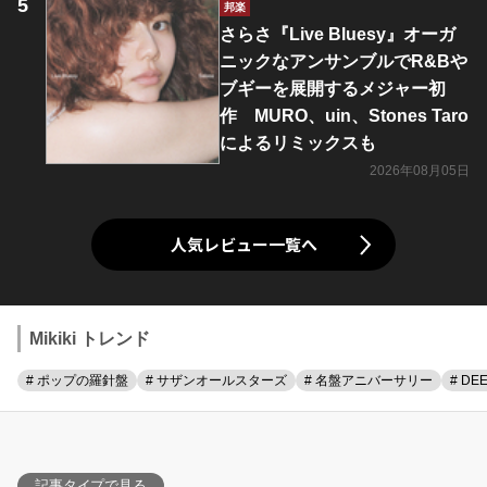
邦楽
さらさ『Live Bluesy』オーガ
ニックなアンサンブルでR&Bや
ブギーを展開するメジャー初
作 MURO、uin、Stones Taro
によるリミックスも
2026年08月05日
人気レビュー一覧へ
Mikiki トレンド
# ポップの羅針盤
# サザンオールスターズ
# 名盤アニバーサリー
# DE
記事タイプで見る