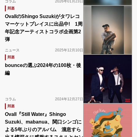
コラム
2026年01月23日
邦楽
OvallのShingo Suzukiがタワレコ
マーケットプレイスに出品中! 1周
年記念アーティストコラボ企画第2
弾
ニュース
2025年12月10日
邦楽
bounceの選ぶ2024年の100枚・後
編
コラム
2024年12月27日
邦楽
Ovall『Still Water』Shingo
Suzuki、mabanua、関口シンゴに
よる5年ぶりのアルバム 溜息すら