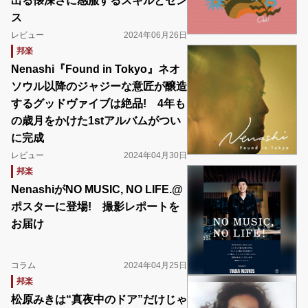
出る懐深さに感服するスキルとセン
ス
レビュー
2024年06月26日
邦楽
Nenashi『Found in Tokyo』ネオ
ソウル以降のジャジーな意匠が醸造
するグッドヴァイブは絶品! 4年も
の歳月をかけた1stアルバムがつい
に完成
レビュー
2024年04月30日
邦楽
NenashiがNO MUSIC, NO LIFE.@
ポスターに登場! 撮影レポートを
お届け
コラム
2024年04月25日
邦楽
松原みきは“真夜中のドア”だけじゃ