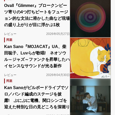
Ovall『Glimmer』ブロークンビー
ツ寄りの4つ打ちビートをフュージ
ョン的な文法に溶かした曲など現場
の盛り上がりが目に浮かぶ1枚
レビュー
2026年05月27日
邦楽
Kan Sano『MOJACAT』UA、柴
田聡子、Luvらが歌唱! ネオソウ
ル～ジャズ～ファンクを昇華したハ
イセンスなサウンドが光る新作
レビュー
2026年04月30日
邦楽
Kan Sanoがビルボードライブでソ
ロ／バンド編成のステージを披
露! ぷにぷに電機、関口シンゴを
迎えた特別な日の見どころを深堀り