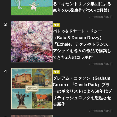
るエキセントリック集団による
98年の未発表作がついに解禁!
2026年08月07日
洋楽
バトゥ&ドナート・ドジー
（Batu & Donato Dozzy）
『Exhale』テクノやトランス、
アシッドを各々の作品で構築し
てきた2人のコラボ作
2026年08月07日
洋楽
グレアム・コクソン（Graham
Coxon）『Castle Park』ブラ
ーのギタリストによる60年代ブ
リティッシュロックを想起させ
る新作
2026年08月05日