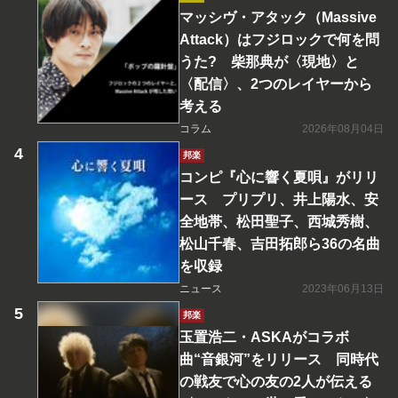
マッシヴ・アタック（Massive
Attack）はフジロックで何を問
うた? 柴那典が〈現地〉と
〈配信〉、2つのレイヤーから
考える
コラム
2026年08月04日
邦楽
コンピ『心に響く夏唄』がリリ
ース プリプリ、井上陽水、安
全地帯、松田聖子、西城秀樹、
松山千春、吉田拓郎ら36の名曲
を収録
ニュース
2023年06月13日
邦楽
玉置浩二・ASKAがコラボ
曲“音銀河”をリリース 同時代
の戦友で心の友の2人が伝える