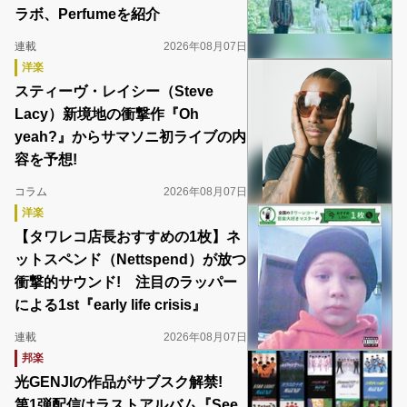
ラボ、Perfumeを紹介
連載
2026年08月07日
洋楽
スティーヴ・レイシー（Steve
Lacy）新境地の衝撃作『Oh
yeah?』からサマソニ初ライブの内
容を予想!
コラム
2026年08月07日
洋楽
【タワレコ店長おすすめの1枚】ネ
ットスペンド（Nettspend）が放つ
衝撃的サウンド! 注目のラッパー
による1st『early life crisis』
連載
2026年08月07日
邦楽
光GENJIの作品がサブスク解禁!
第1弾配信はラストアルバム『See