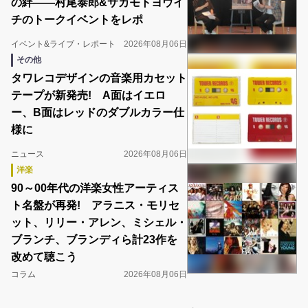
の絆――村尾泰郎&サカモトヨウイ
チのトークイベントをレポ
イベント&ライブ・レポート
2026年08月06日
その他
タワレコデザインの音楽用カセット
テープが新発売! A面はイエロ
ー、B面はレッドのダブルカラー仕
様に
ニュース
2026年08月06日
洋楽
90～00年代の洋楽女性アーティス
ト名盤が再発! アラニス・モリセ
ット、リリー・アレン、ミシェル・
ブランチ、ブランディら計23作を
改めて聴こう
コラム
2026年08月06日