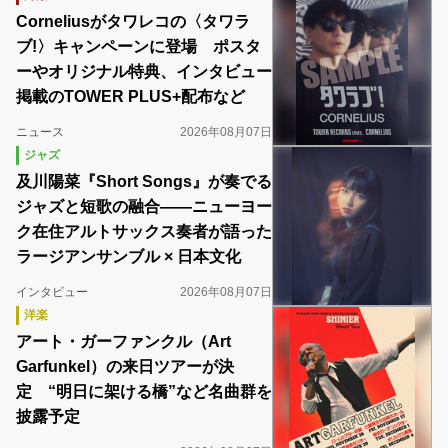
Corneliusがタワレコの〈タワラ
ブ!〉キャンペーンに登場 ポスタ
ーやオリジナル特典、インタビュー
掲載のTOWER PLUS+配布など
ニュース
2026年08月07日
ジャズ
及川陽菜『Short Songs』が奏でる
ジャズと短歌の融合――ニューヨー
ク在住アルトサックス奏者が語った
ラージアンサンブル × 日本文化
インタビュー
2026年08月07日
洋楽
アート・ガーファンクル（Art
Garfunkel）の来日ツアーが決
定 “明日に架ける橋”など名曲群を
披露予定