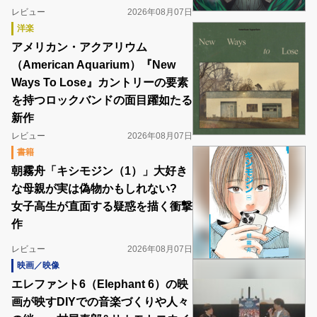
レビュー
2026年08月07日
洋楽
アメリカン・アクアリウム
（American Aquarium）『New
Ways To Lose』カントリーの要素
を持つロックバンドの面目躍如たる
新作
レビュー
2026年08月07日
書籍
朝霧舟「キシモジン（1）」大好き
な母親が実は偽物かもしれない?
女子高生が直面する疑惑を描く衝撃
作
レビュー
2026年08月07日
映画／映像
エレファント6（Elephant 6）の映
画が映すDIYでの音楽づくりや人々