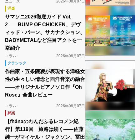
ニュース
2026年08月07日
洋楽
サマソニ2026徹底ガイド Vol.
2――BUMP OF CHICKEN、デヴ
ィッド・バーン、サカナクション、
BABYMETALなど注目アクトを一
挙紹介
コラム
2026年08月07日
クラシック
作曲家・五条院凌が表現する津軽女
性の生々しい情念と西洋音楽の融合
――オリジナルピアノソロ作『Oh
Rose』全曲レビュー
コラム
2026年08月07日
邦楽
【fhánaのわんだふるレコメン紀
行】第119回 旅路は続く――佐藤
純一がマイケル・ジャクソン、冨田