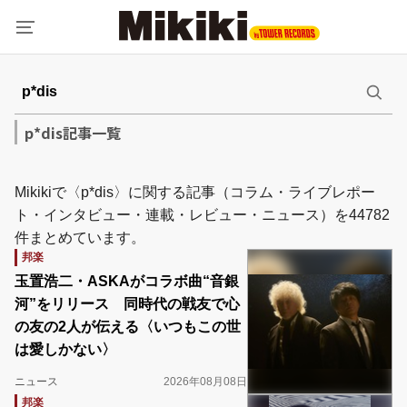
p*dis記事一覧
Mikikiで〈p*dis〉に関する記事（コラム・ライブレポー
ト・インタビュー・連載・レビュー・ニュース）を44782
件まとめています。
邦楽
玉置浩二・ASKAがコラボ曲“音銀
河”をリリース 同時代の戦友で心
の友の2人が伝える〈いつもこの世
は愛しかない〉
ニュース
2026年08月08日
邦楽