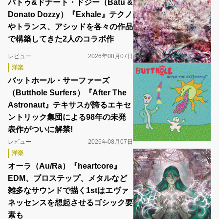
バトゥ&ドナート・ドジー（Batu &
Donato Dozzy）『Exhale』テクノ
やトランス、アシッドを各々の作品
で構築してきた2人のコラボ作
レビュー
2026年08月07日
洋楽
バットホール・サーファーズ
（Butthole Surfers）『After The
Astronaut』テキサスが誇るエキセ
ントリック集団による98年の未発
表作がついに解禁!
レビュー
2026年08月07日
洋楽
オーラ（Au/Ra）『heartcore』
EDM、ブロステップ、メタルなど
雑多なサウンドで描く1stはエヴァ
ネッセンスを想起させるゴシック要
素も