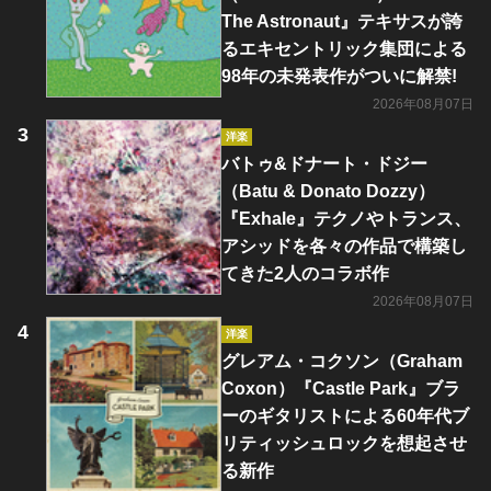
The Astronaut』テキサスが誇
るエキセントリック集団による
98年の未発表作がついに解禁!
2026年08月07日
洋楽
バトゥ&ドナート・ドジー
（Batu & Donato Dozzy）
『Exhale』テクノやトランス、
アシッドを各々の作品で構築し
てきた2人のコラボ作
2026年08月07日
洋楽
グレアム・コクソン（Graham
Coxon）『Castle Park』ブラ
ーのギタリストによる60年代ブ
リティッシュロックを想起させ
る新作