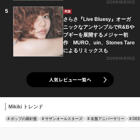
2026年08月05日
邦楽
さらさ『Live Bluesy』オーガ
ニックなアンサンブルでR&Bや
ブギーを展開するメジャー初
作 MURO、uin、Stones Taro
によるリミックスも
2026年08月05日
人気レビュー一覧へ
Mikiki トレンド
# ポップの羅針盤
# サザンオールスターズ
# 名盤アニバーサリー
# DE