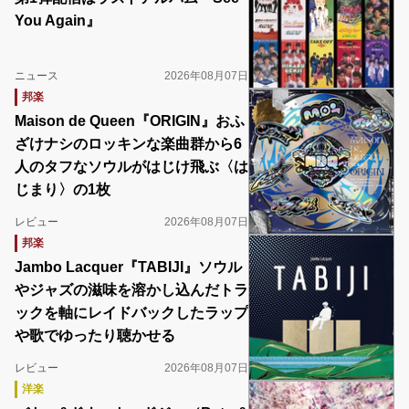
You Again』
ニュース
2026年08月07日
邦楽
Maison de Queen『ORIGIN』おふ
ざけナシのロッキンな楽曲群から6
人のタフなソウルがはじけ飛ぶ〈は
じまり〉の1枚
レビュー
2026年08月07日
邦楽
Jambo Lacquer『TABIJI』ソウル
やジャズの滋味を溶かし込んだトラ
ックを軸にレイドバックしたラップ
や歌でゆったり聴かせる
レビュー
2026年08月07日
洋楽