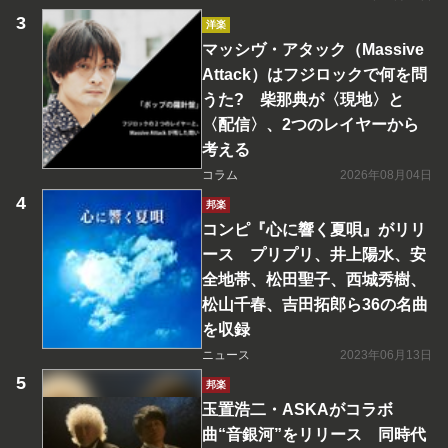
洋楽
マッシヴ・アタック（Massive
Attack）はフジロックで何を問
うた? 柴那典が〈現地〉と
〈配信〉、2つのレイヤーから
考える
コラム
2026年08月04日
邦楽
コンピ『心に響く夏唄』がリリ
ース プリプリ、井上陽水、安
全地帯、松田聖子、西城秀樹、
松山千春、吉田拓郎ら36の名曲
を収録
ニュース
2023年06月13日
邦楽
玉置浩二・ASKAがコラボ
曲“音銀河”をリリース 同時代