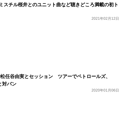
PS、ミスチル桜井とのユニット曲など聴きどころ満載の初ト
2021年02月12日
浜で松任谷由実とセッション ツアーでペトロールズ、
らと対バン
2020年01月06日