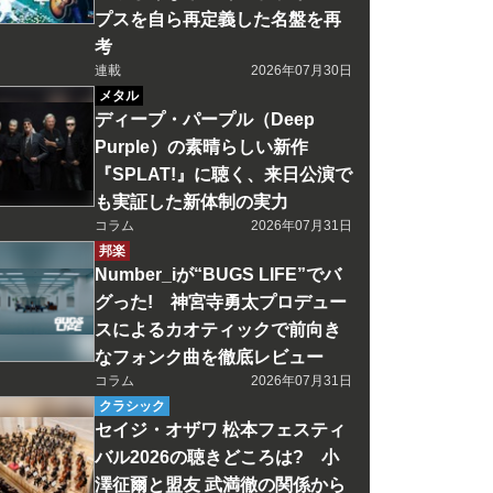
プスを自ら再定義した名盤を再
考
連載
2026年07月30日
メタル
ディープ・パープル（Deep
Purple）の素晴らしい新作
『SPLAT!』に聴く、来日公演で
も実証した新体制の実力
コラム
2026年07月31日
邦楽
Number_iが“BUGS LIFE”でバ
グった! 神宮寺勇太プロデュー
スによるカオティックで前向き
なフォンク曲を徹底レビュー
コラム
2026年07月31日
クラシック
セイジ・オザワ 松本フェスティ
バル2026の聴きどころは? 小
澤征爾と盟友 武満徹の関係から