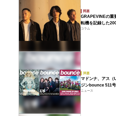
邦楽
GRAPEVINEの
転機を記録した200
コラム
洋楽
マドンナ、アス（U
ジンbounce 51
ニュース