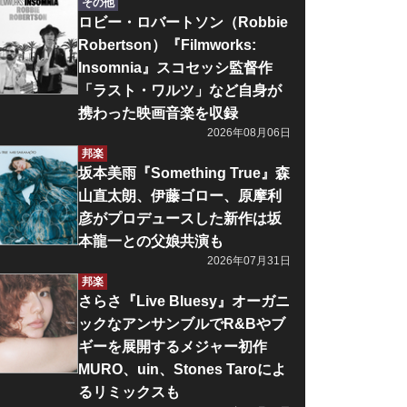
その他
ロビー・ロバートソン（Robbie
Robertson）『Filmworks:
Insomnia』スコセッシ監督作
「ラスト・ワルツ」など自身が
携わった映画音楽を収録
2026年08月06日
邦楽
坂本美雨『Something True』森
山直太朗、伊藤ゴロー、原摩利
彦がプロデュースした新作は坂
本龍一との父娘共演も
2026年07月31日
邦楽
さらさ『Live Bluesy』オーガニ
ックなアンサンブルでR&Bやブ
ギーを展開するメジャー初作
MURO、uin、Stones Taroによ
るリミックスも