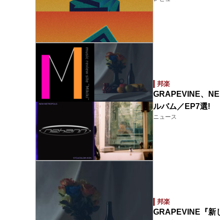
邦楽
GRAPEVINE、N
ルバム／EP7選!
ニュース
邦楽
GRAPEVINE