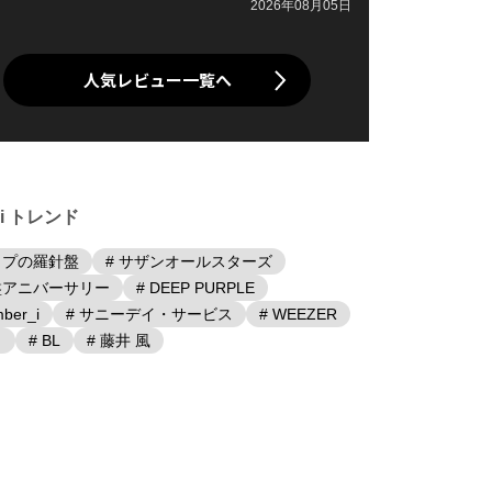
2026年08月05日
人気レビュー一覧へ
iki トレンド
ップの羅針盤
# サザンオールスターズ
盤アニバーサリー
# DEEP PURPLE
ber_i
# サニーデイ・サービス
# WEEZER
日
# BL
# 藤井 風