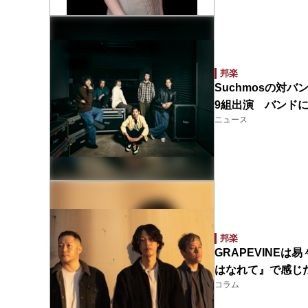
邦楽
Suchmosの対バン
9組出演 バンド
ニュース
邦楽
GRAPEVINE
はなれて』で感じ
コラム