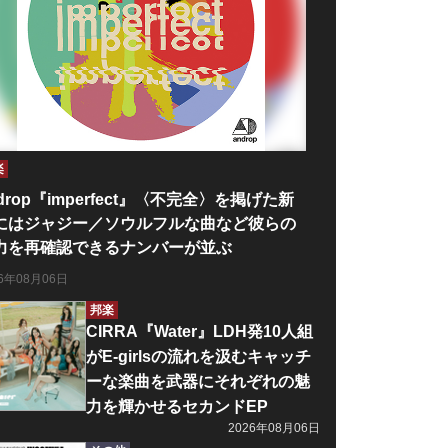
楽
drop『imperfect』〈不完全〉を掲げた新
にはジャジー／ソウルフルな曲など彼らの
力を再確認できるナンバーが並ぶ
26年08月06日
邦楽
CIRRA『Water』LDH発10人組
がE-girlsの流れを汲むキャッチ
ーな楽曲を武器にそれぞれの魅
力を輝かせるセカンドEP
2026年08月06日