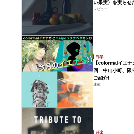
い果実〉を実らせ
レビュー
邦楽
【colormalイ
回 中山小町、限り限
ご紹介!
連載
邦楽