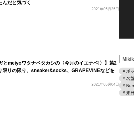
たんだと気づく
2021年05月25日
Mik
エナガとmeiyoワタナベタカシの〈今月のイエナベ!〉】第2
りの限り、sneaker&socks、GRAPEVINEなどを
# ポ
# 名
2021年05月04日
# Num
# 来