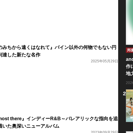
『あのみちから遠くはなれて』バイン以外の何物でもない円
邦
到達した新たな名作
an
2025年05月29日
作
地
20
Almost there』インディーR&B～バレアリックな指向を追
描いた奥深いニューアルバム
2023年09月29日