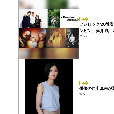
洋楽
フジロック’26徹底
ンビン、藤井 風
コラム
洋楽
俳優の西山真来が
連載