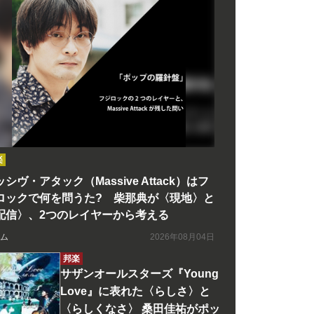
楽
シヴ・アタック（Massive Attack）はフ
ロックで何を問うた? 柴那典が〈現地〉と
配信〉、2つのレイヤーから考える
ム
2026年08月04日
邦楽
サザンオールスターズ『Young
Love』に表れた〈らしさ〉と
〈らしくなさ〉 桑田佳祐がポッ