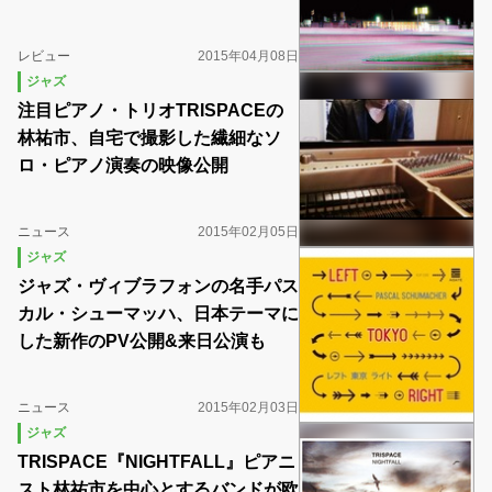
レビュー
2015年04月08日
ジャズ
注目ピアノ・トリオTRISPACEの
林祐市、自宅で撮影した繊細なソ
ロ・ピアノ演奏の映像公開
ニュース
2015年02月05日
ジャズ
ジャズ・ヴィブラフォンの名手パス
カル・シューマッハ、日本テーマに
した新作のPV公開&来日公演も
ニュース
2015年02月03日
ジャズ
TRISPACE『NIGHTFALL』ピアニ
スト林祐市を中心とするバンドが欧