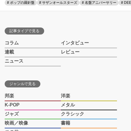
# ポップの羅針盤
# サザンオールスターズ
# 名盤アニバーサリー
# DE
記事タイプで見る
コラム
インタビュー
連載
レビュー
ニュース
ジャンルで見る
邦楽
洋楽
K-POP
メタル
ジャズ
クラシック
映画／映像
書籍