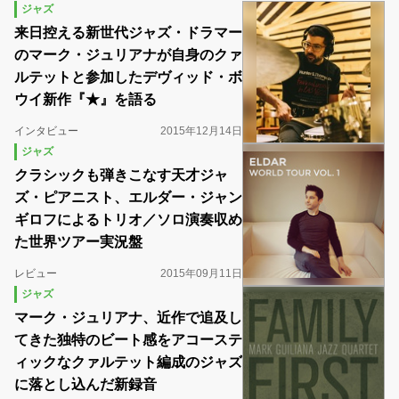
ジャズ
来日控える新世代ジャズ・ドラマー
のマーク・ジュリアナが自身のクァ
ルテットと参加したデヴィッド・ボ
ウイ新作『★』を語る
インタビュー
2015年12月14日
ジャズ
クラシックも弾きこなす天才ジャ
ズ・ピアニスト、エルダー・ジャン
ギロフによるトリオ／ソロ演奏収め
た世界ツアー実況盤
レビュー
2015年09月11日
ジャズ
マーク・ジュリアナ、近作で追及し
てきた独特のビート感をアコーステ
ィックなクァルテット編成のジャズ
に落とし込んだ新録音