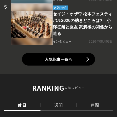
クラシック
セイジ・オザワ 松本フェスティ
バル2026の聴きどころは? 小
澤征爾と盟友 武満徹の関係から
迫る
インタビュー
2026年08月03日
人気記事一覧へ
RANKING
人気レビュー
昨日
週間
月間