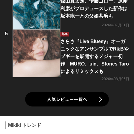
森山直太朗、伊藤ゴロー、原摩
利彦がプロデュースした新作は
坂本龍一との父娘共演も
2026年07月31日
邦楽
さらさ『Live Bluesy』オーガ
ニックなアンサンブルでR&Bや
ブギーを展開するメジャー初
作 MURO、uin、Stones Taro
によるリミックスも
2026年08月05日
人気レビュー一覧へ
Mikiki トレンド