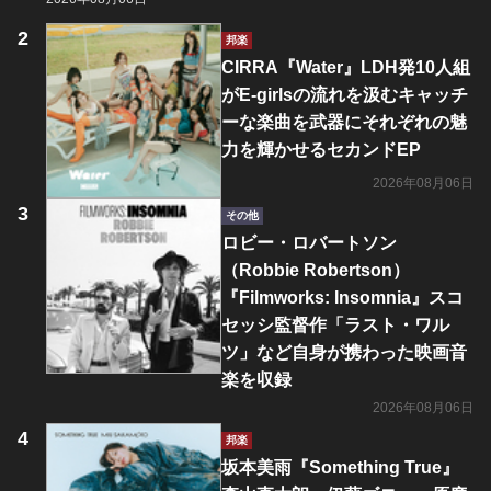
邦楽
CIRRA『Water』LDH発10人組
がE-girlsの流れを汲むキャッチ
ーな楽曲を武器にそれぞれの魅
力を輝かせるセカンドEP
2026年08月06日
その他
ロビー・ロバートソン
（Robbie Robertson）
『Filmworks: Insomnia』スコ
セッシ監督作「ラスト・ワル
ツ」など自身が携わった映画音
楽を収録
2026年08月06日
邦楽
坂本美雨『Something True』