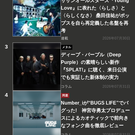
サザンオールスターズ『Young
Love』に表れた〈らしさ〉と
〈らしくなさ〉 桑田佳祐がポッ
プスを自ら再定義した名盤を再
考
連載
2026年07月30日
メタル
ディープ・パープル（Deep
Purple）の素晴らしい新作
『SPLAT!』に聴く、来日公演
でも実証した新体制の実力
コラム
2026年07月31日
邦楽
Number_iが“BUGS LIFE”でバ
グった! 神宮寺勇太プロデュー
スによるカオティックで前向き
なフォンク曲を徹底レビュー
コラム
2026年07月31日