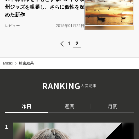
州ジャズを咀嚼し、さらに個性を深
めた新作
レビュー
2015年01月22日
1
2
Mikiki
検索結果
RANKING
人気記事
昨日
週間
月間