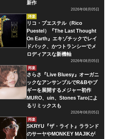
新作
2026年08月05日
洋楽
リコ・プエステル（Rico
Puestel）『The Last Thought
On Earth』エキゾチックでレイ
ドバック、かつトランシーでメ
ロディアスな新機軸
2026年08月05日
邦楽
さらさ『Live Bluesy』オーガニ
ックなアンサンブルでR&Bやブ
ギーを展開するメジャー初作
MURO、uin、Stones Taroによ
るリミックスも
2026年08月05日
邦楽
SKRYU『ザ・ライト』ラランド
のサーヤやMONKEY MAJIKが