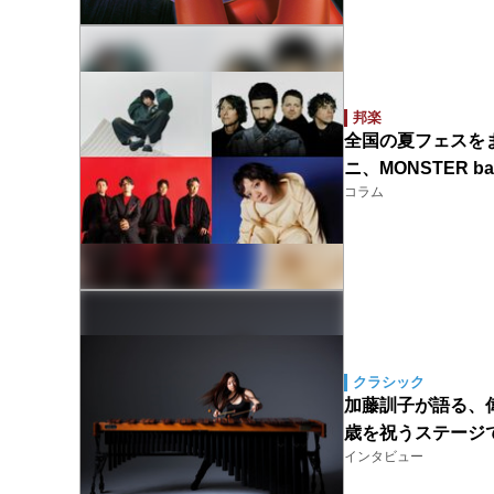
邦楽
全国の夏フェスをま
ニ、MONSTER b
コラム
クラシック
加藤訓子が語る、偉大
歳を祝うステージ
インタビュー