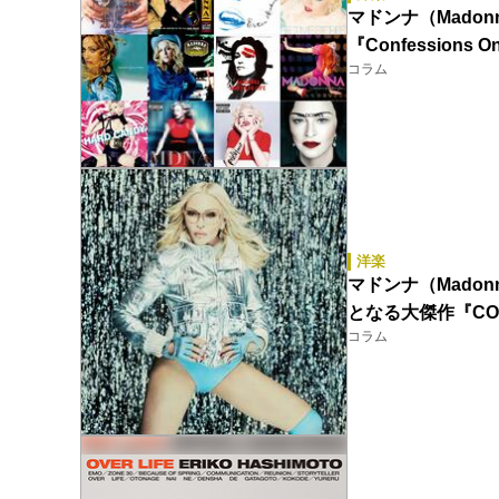
マドンナ（Madonna）
『Confessions 
コラム
洋楽
マドンナ（Mado
となる大傑作『CON
コラム