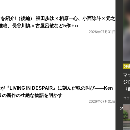
マを紹介!（後編） 福田歩汰 × 相原一心、小西詠斗 × 元之
雅哉、長谷川慎 × 古屋呂敏など5作＋α
2026年07月31日
洋
マッ
ジ
 Hopeが『LIVING IN DESPAIR』に刻んだ魂の叫び――Ken
〈
半ぶりの新作の壮絶な物語を明かす
コラ
2026年07月31日