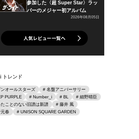
参加した〈超 Super Star〉ラッ
パーのメジャー初アルバム
2026年08月05日
人気レビュー一覧へ
iki トレンド
ザンオールスターズ
# 名盤アニバーサリー
EP PURPLE
# Number_i
# BL
# 細野晴臣
聴いたことのない旧譜は新譜
# 藤井 風
野元春
# UNISON SQUARE GARDEN