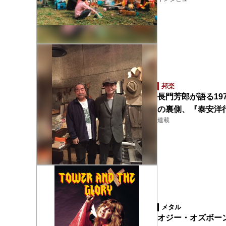
邦楽
長門芳郎が語る19
の裏側、『泰安洋
連載
メタル
オジー・オズボーン