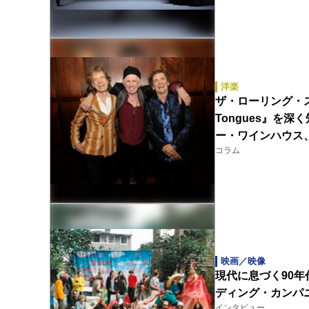
洋楽
ザ・ローリング・ストーン
Tongues』を
ー・ワインハウス
コラム
映画／映像
現代に息づく90
ディング・カンパ
インタビュー