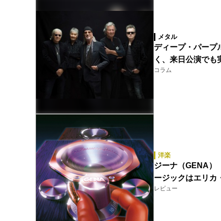
メタル
ディープ・パープル（
く、来日公演でも
コラム
洋楽
ジーナ（GENA）『T
ージックはエリカ
レビュー