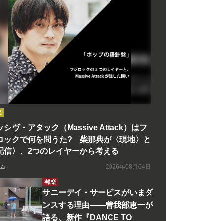
楽
シヴ・アタック（Massive Attack）はフ
ロックで何を問うた? 柴那典が〈現地〉と
配信〉、2つのレイヤーから考える
ム
2026年08月04日
邦楽
サニーデイ・サービスがいまダ
ンスする理由――曽我部恵一が
語る、新作『DANCE TO