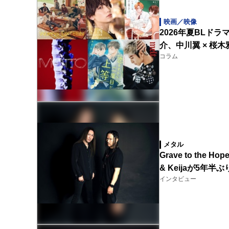
映画／映像
2026年夏BLドラ
介、中川翼 × 桜木
コラム
メタル
Grave to the
& Keijaが5年
インタビュー