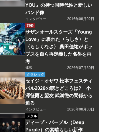
YOU』の持つ同時代性と新しい
バンド像
インタビュー
2016年08月02日
邦楽
サザンオールスターズ『Young
Love』に表れた〈らしさ〉と
〈らしくなさ〉 桑田佳祐がポッ
プスを自ら再定義した名盤を再
考
連載
2026年07月30日
クラシック
セイジ・オザワ 松本フェスティ
バル2026の聴きどころは? 小
澤征爾と盟友 武満徹の関係から
迫る
インタビュー
2026年08月03日
メタル
ディープ・パープル（Deep
Purple）の素晴らしい新作