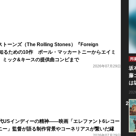
ズ（The Rolling Stones）『Foreign
深く知るための10作 ポール・マッカートニーからエイミ
邦
、ミック&キースの提供曲コンピまで
2026年07月29日
坂
藤
は
20
年代USインディーの精神――映画「エレファント6レコー
ニー」監督が語る制作背景やコーネリアスが繋いだ縁
2026年07月29日