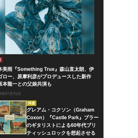
楽
本美雨『Something True』森山直太朗、伊
ゴロー、原摩利彦がプロデュースした新作
坂本龍一との父娘共演も
26年07月31日
洋楽
グレアム・コクソン（Graham
Coxon）『Castle Park』ブラー
のギタリストによる60年代ブリ
ティッシュロックを想起させる