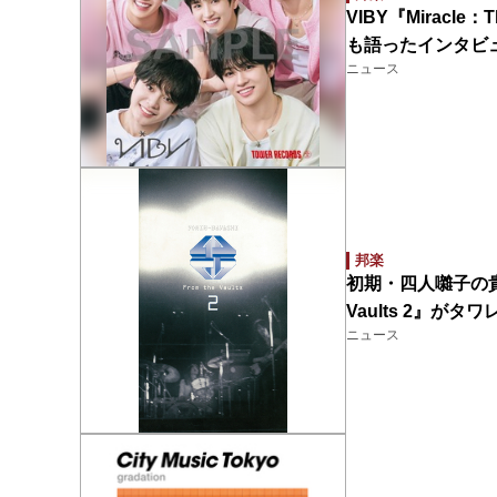
VIBY『Miracle：
も語ったインタビュ
ニュース
邦楽
初期・四人囃子の貴
Vaults 2』が
ニュース