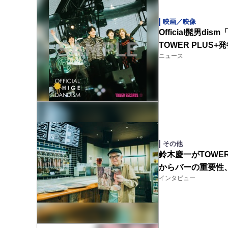
映画／映像
Official髭男dism「
TOWER PLU
ニュース
その他
鈴木慶一がTOWER
からバーの重要性
インタビュー