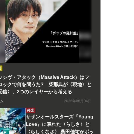
楽
シヴ・アタック（Massive Attack）はフ
ロックで何を問うた? 柴那典が〈現地〉と
配信〉、2つのレイヤーから考える
ム
2026年08月04日
邦楽
サザンオールスターズ『Young
Love』に表れた〈らしさ〉と
〈らしくなさ〉 桑田佳祐がポッ