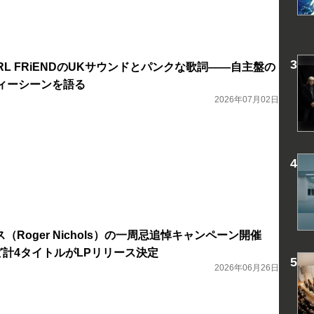
GiRL FRiENDのUKサウンドとパンクな歌詞――自主盤の
ディーシーンを語る
2026年07月02日
Roger Nichols）の一周忌追悼キャンペーン開催
e』など計4タイトルがLPリリース決定
2026年06月26日