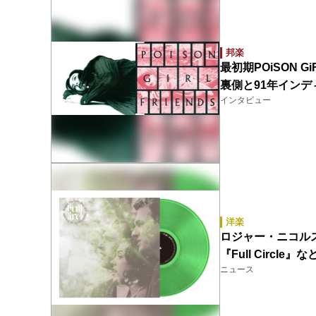
邦楽
最初期POiSON 
裏側と91年イン
インタビュー
洋楽
ロジャー・ニコルス（
『Full Circl
ニュース