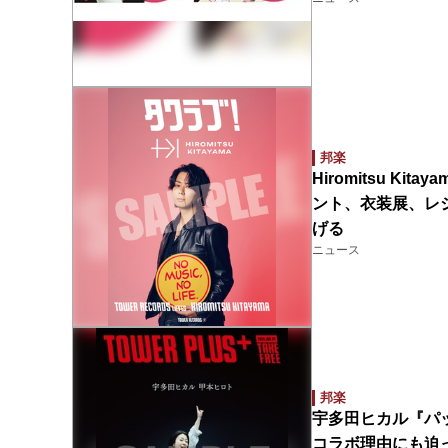
邦楽
Hiromitsu 
ント、衣装展、レシ
げる
ニュース
邦楽
宇多田ヒカル『パッ
コラボ理由にも迫