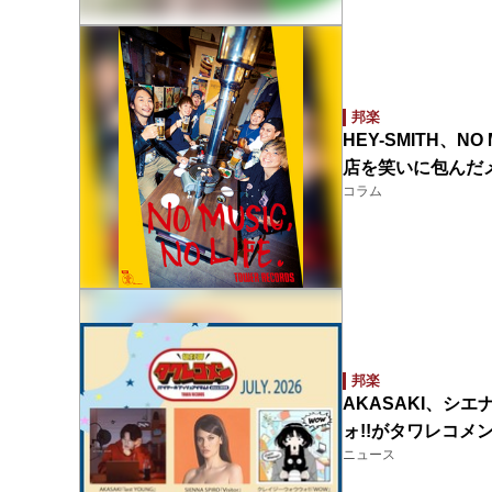
邦楽
HEY-SMITH、N
店を笑いに包んだ
コラム
邦楽
AKASAKI、シエ
ォ!!がタワレコメ
ニュース