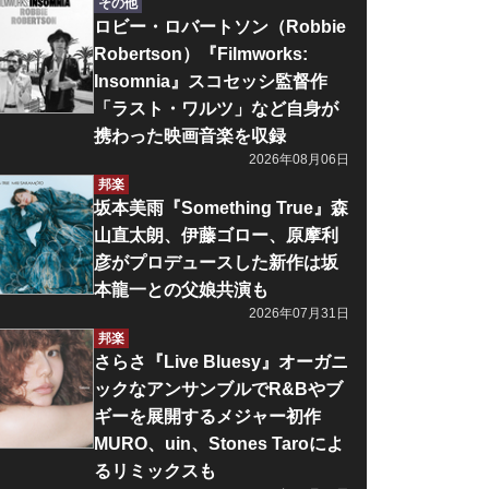
その他
ロビー・ロバートソン（Robbie
Robertson）『Filmworks:
Insomnia』スコセッシ監督作
「ラスト・ワルツ」など自身が
携わった映画音楽を収録
2026年08月06日
邦楽
坂本美雨『Something True』森
山直太朗、伊藤ゴロー、原摩利
彦がプロデュースした新作は坂
本龍一との父娘共演も
2026年07月31日
邦楽
さらさ『Live Bluesy』オーガニ
ックなアンサンブルでR&Bやブ
ギーを展開するメジャー初作
MURO、uin、Stones Taroによ
るリミックスも