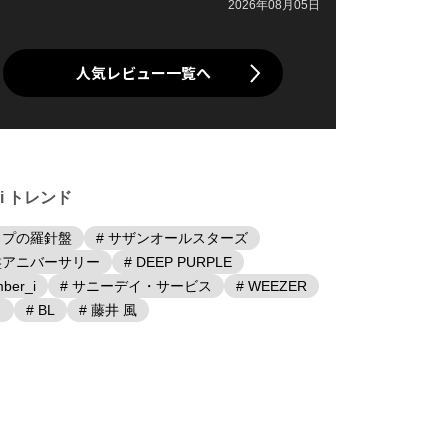
2026年08月05日
人気レビュー一覧へ
iki トレンド
ップの羅針盤
# サザンオールスターズ
盤アニバーサリー
# DEEP PURPLE
ber_i
# サニーデイ・サービス
# WEEZER
日
# BL
# 藤井 風