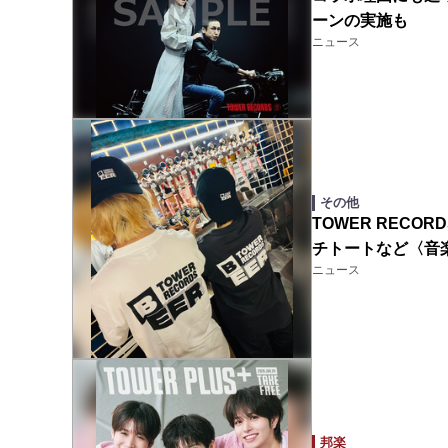
ーンの実施も
ニュース
その他
TOWER RECO
チトートなど〈音
ニュース
邦楽