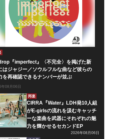
楽
drop『imperfect』〈不完全〉を掲げた新
にはジャジー／ソウルフルな曲など彼らの
力を再確認できるナンバーが並ぶ
26年08月06日
邦楽
CIRRA『Water』LDH発10人組
がE-girlsの流れを汲むキャッチ
ーな楽曲を武器にそれぞれの魅
力を輝かせるセカンドEP
2026年08月06日