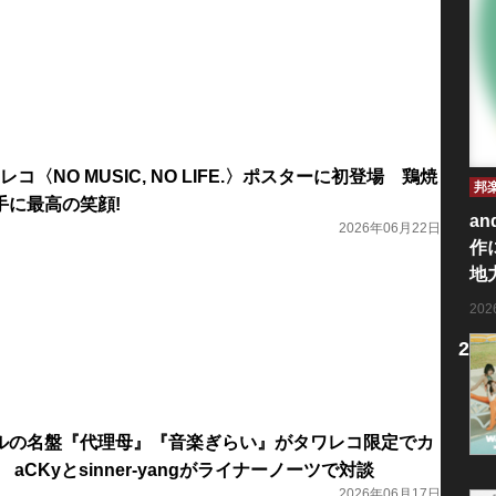
ワレコ〈NO MUSIC, NO LIFE.〉ポスターに初登場 鶏焼
邦
手に最高の笑顔!
an
2026年06月22日
作
地
20
ルの名盤『代理母』『音楽ぎらい』がタワレコ限定でカ
aCKyとsinner-yangがライナーノーツで対談
2026年06月17日