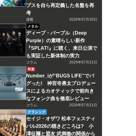
プスを自ら再定義した名盤を再
考
連載
2026年07月30日
メタル
ディープ・パープル（Deep
Purple）の素晴らしい新作
『SPLAT!』に聴く、来日公演で
も実証した新体制の実力
コラム
2026年07月31日
邦楽
Number_iが“BUGS LIFE”でバ
グった! 神宮寺勇太プロデュー
スによるカオティックで前向き
なフォンク曲を徹底レビュー
コラム
2026年07月31日
クラシック
セイジ・オザワ 松本フェスティ
バル2026の聴きどころは? 小
澤征爾と盟友 武満徹の関係から