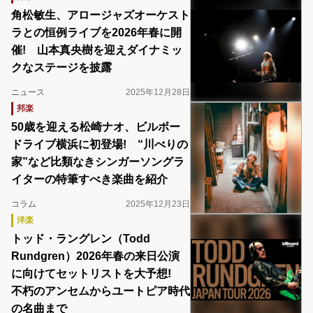
角松敏生、アロージャズオーケスト
ラとの恒例ライブを2026年春に開
催! 山本真央樹を迎えダイナミッ
クなステージを披露
ニュース
2025年12月28日
邦楽
50歳を迎える松崎ナオ、ビルボー
ドライブ横浜に初登場! “川べりの
家”など比類なきシンガーソングラ
イターの特筆すべき楽曲を紹介
コラム
2025年12月23日
洋楽
トッド・ラングレン（Todd
Rundgren）2026年春の来日公演
に向けてセットリストを大予想!
不朽のアンセムからユートピア時代
の名曲まで