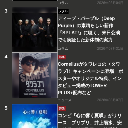
コラム
2026年08月04日
メタル
ディープ・パープル（Deep
Purple）の素晴らしい新作
『SPLAT!』に聴く、来日公演
でも実証した新体制の実力
コラム
2026年07月31日
邦楽
Corneliusがタワレコの〈タワ
ラブ!〉キャンペーンに登場 ポ
スターやオリジナル特典、イン
タビュー掲載のTOWER
PLUS+配布など
ニュース
2026年08月07日
邦楽
コンピ『心に響く夏唄』がリリ
ース プリプリ、井上陽水、安