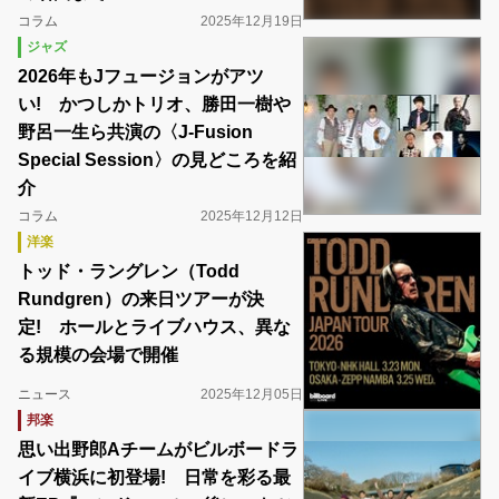
コラム
2025年12月19日
ジャズ
2026年もJフュージョンがアツ
い! かつしかトリオ、勝田一樹や
野呂一生ら共演の〈J-Fusion
Special Session〉の見どころを紹
介
コラム
2025年12月12日
洋楽
トッド・ラングレン（Todd
Rundgren）の来日ツアーが決
定! ホールとライブハウス、異な
る規模の会場で開催
ニュース
2025年12月05日
邦楽
思い出野郎Aチームがビルボードラ
イブ横浜に初登場! 日常を彩る最