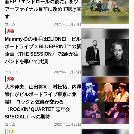
新EP『エンドロールの後に』をツ
アーファイナル目前に改めて聴き直
す
コラム
2025年11月28日
邦楽
Mummy-Dの相手はELIONE! ビル
ボードライブ × BLUEPRINT™の新
企画〈THE SESSION〉で2組が生
バンドを率いて共演
ニュース
2025年11月25日
邦楽
大木伸夫、山田将司、村松拓、内澤
崇仁がビルボードライブ東京に集
結! ロックと弦楽が交わる
〈ROCKIN’ QUARTET 忘年会
SPECIAL〉への期待
コラム
2025年11月21日
洋楽