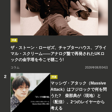
洋楽
ザ・ストーン・ローゼズ、チャプターハウス、プライ
マル・スクリーム――アナログ盤で再発されたUKロ
ックの金字塔を今こそ聴こう!
コラム
2026年08月04日
洋楽
マッシヴ・アタック（Massive
Attack）はフジロックで何を問
うた? 柴那典が〈現地〉と
〈配信〉、2つのレイヤーから
考える