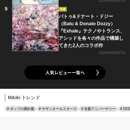
2026年08月07日
洋楽
バトゥ&ドナート・ドジー
（Batu & Donato Dozzy）
『Exhale』テクノやトランス、
アシッドを各々の作品で構築し
てきた2人のコラボ作
2026年08月07日
人気レビュー一覧へ
Mikiki トレンド
# ポップの羅針盤
# サザンオールスターズ
# 名盤アニバーサリー
# DE