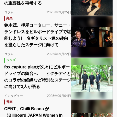
の重要性を再考する
コラム
2025年09月25日
邦楽
鈴木茂、押尾コータロー、サニー・
ランドレスをビルボードライブで堪
能しよう! 名ギタリスト達の趣向
を凝らしたステージに向けて
コラム
2025年09月22日
ジャズ
fox capture planが久々にビルボー
ドライブの舞台へ――ヒグチアイと
のコラボの経緯など特別なステージ
に向けて3人が語る
インタビュー
2025年09月04日
邦楽
CENT、Chilli Beans.が
〈Billboard JAPAN Women In