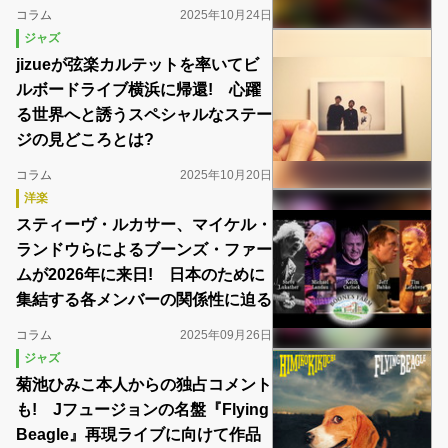
コラム
2025年10月24日
ジャズ
jizueが弦楽カルテットを率いてビ
ルボードライブ横浜に帰還! 心躍
る世界へと誘うスペシャルなステー
ジの見どころとは?
コラム
2025年10月20日
洋楽
スティーヴ・ルカサー、マイケル・
ランドウらによるブーンズ・ファー
ムが2026年に来日! 日本のために
集結する各メンバーの関係性に迫る
コラム
2025年09月26日
ジャズ
菊池ひみこ本人からの独占コメント
も! Jフュージョンの名盤『Flying
Beagle』再現ライブに向けて作品