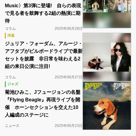
Music〉第3弾に登場! 自らの表現
で見る者を鼓舞する2組の熱演に期
待
コラム
2025年08月28日
洋楽
ジュリア・フォーダム、アルージ・
アフタブがビルボードライブで最新
セットを披露 非日常を味わえる2
組の来日公演に注目!
コラム
2025年08月27日
ジャズ
菊池ひみこ、Jフュージョンの名盤
『Flying Beagle』再現ライブを開
催 ホーンセクションを交えた10
人編成のステージに
ニュース
2025年08月23日