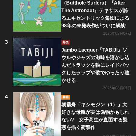
（Butthole Surfers）『After
The Astronaut』テキサスが誇
るエキセントリック集団による
98年の未発表作がついに解禁!
2026年08月07日
邦楽
Jambo Lacquer『TABIJI』ソ
ウルやジャズの滋味を溶かし込
んだトラックを軸にレイドバッ
クしたラップや歌でゆったり聴
かせる
2026年08月07日
書籍
朝霧舟「キシモジン（1）」大
好きな母親が実は偽物かもしれ
ない? 女子高生が直面する疑
惑を描く衝撃作