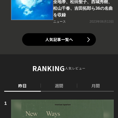
全地帯、松田聖子、西城秀樹、
松山千春、吉田拓郎ら36の名曲
を収録
ニュース
2023年06月13日
人気記事一覧へ
RANKING
人気レビュー
昨日
週間
月間