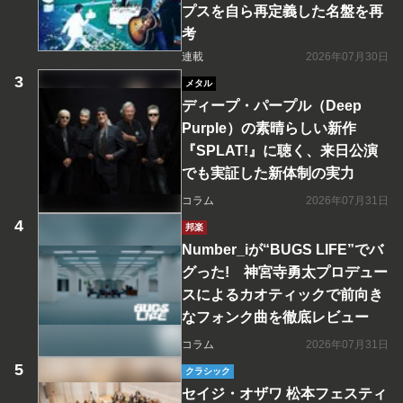
プスを自ら再定義した名盤を再
考
連載
2026年07月30日
メタル
ディープ・パープル（Deep
Purple）の素晴らしい新作
『SPLAT!』に聴く、来日公演
でも実証した新体制の実力
コラム
2026年07月31日
邦楽
Number_iが“BUGS LIFE”でバ
グった! 神宮寺勇太プロデュー
スによるカオティックで前向き
なフォンク曲を徹底レビュー
コラム
2026年07月31日
クラシック
セイジ・オザワ 松本フェスティ