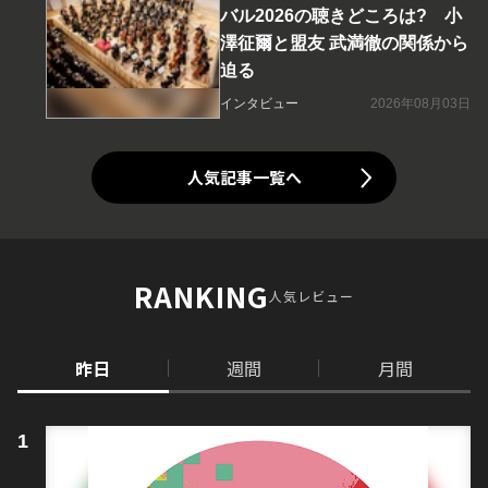
バル2026の聴きどころは? 小
澤征爾と盟友 武満徹の関係から
迫る
インタビュー
2026年08月03日
人気記事一覧へ
RANKING
人気レビュー
昨日
週間
月間