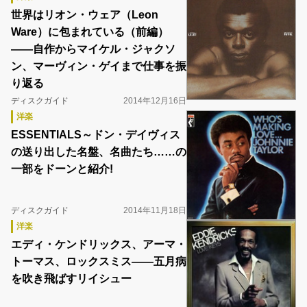
世界はリオン・ウェア（Leon
Ware）に包まれている（前編）
――自作からマイケル・ジャクソ
ン、マーヴィン・ゲイまで仕事を振
り返る
ディスクガイド
2014年12月16日
洋楽
ESSENTIALS～ドン・デイヴィス
の送り出した名盤、名曲たち……の
一部をドーンと紹介!
ディスクガイド
2014年11月18日
洋楽
エディ・ケンドリックス、アーマ・
トーマス、ロックスミス――五月病
を吹き飛ばすリイシュー