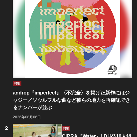
邦楽
androp『imperfect』〈不完全〉を掲げた新作にはジ
ャジー／ソウルフルな曲など彼らの地力を再確認でき
るナンバーが並ぶ
2026年08月06日
邦楽
CIRRA『Water』LDH発10人組