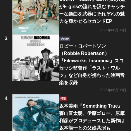
がE-girlsの流れを汲むキャッチ
ーな楽曲を武器にそれぞれの魅
力を輝かせるセカンドEP
2026年08月06日
その他
ロビー・ロバートソン
（Robbie Robertson）
『Filmworks: Insomnia』スコ
セッシ監督作「ラスト・ワル
ツ」など自身が携わった映画音
楽を収録
2026年08月06日
邦楽
坂本美雨『Something True』
森山直太朗、伊藤ゴロー、原摩
利彦がプロデュースした新作は
坂本龍一との父娘共演も