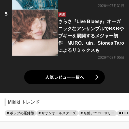
2026年07月31日
邦楽
さらさ『Live Bluesy』オーガ
ニックなアンサンブルでR&Bや
ブギーを展開するメジャー初
作 MURO、uin、Stones Taro
によるリミックスも
2026年08月05日
人気レビュー一覧へ
Mikiki トレンド
# ポップの羅針盤
# サザンオールスターズ
# 名盤アニバーサリー
# DE