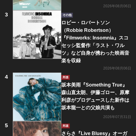
2026年08月06日
その他
ロビー・ロバートソン
（Robbie Robertson）
『Filmworks: Insomnia』スコ
セッシ監督作「ラスト・ワル
ツ」など自身が携わった映画音
楽を収録
2026年08月06日
邦楽
坂本美雨『Something True』
森山直太朗、伊藤ゴロー、原摩
利彦がプロデュースした新作は
坂本龍一との父娘共演も
2026年07月31日
邦楽
さらさ『Live Bluesy』オーガ