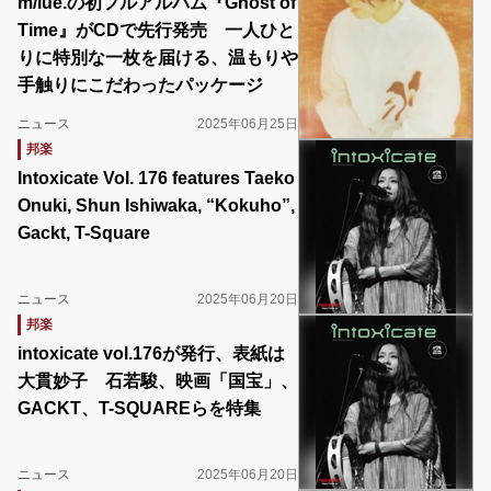
m/lue.の初フルアルバム『Ghost of
Time』がCDで先行発売 一人ひと
りに特別な一枚を届ける、温もりや
手触りにこだわったパッケージ
ニュース
2025年06月25日
邦楽
Intoxicate Vol. 176 features Taeko
Onuki, Shun Ishiwaka, “Kokuho”,
Gackt, T-Square
ニュース
2025年06月20日
邦楽
intoxicate vol.176が発行、表紙は
大貫妙子 石若駿、映画「国宝」、
GACKT、T-SQUAREらを特集
ニュース
2025年06月20日