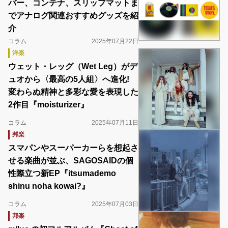
バー、コンテナ、スリップマットま
でアナログ関連おすすめグッズを紹
介
コラム
2025年07月22日
洋楽
ウェット・レッグ（Wet Leg）がデ
ュオから〈最高の5人組〉へ進化!
変わらぬ精神と多彩な愛を表現した
2作目『moisturizer』
コラム
2025年07月11日
邦楽
スマパンやスーパーカーらを想起さ
せる楽曲が並ぶ、SAGOSAIDの個
性際立つ新EP『itsumademo
shinu noha kowai?』
コラム
2025年07月03日
邦楽