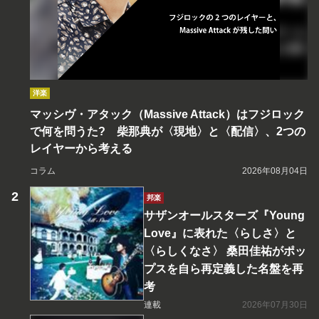
洋楽
マッシヴ・アタック（Massive Attack）はフジロック
で何を問うた? 柴那典が〈現地〉と〈配信〉、2つの
レイヤーから考える
コラム
2026年08月04日
邦楽
サザンオールスターズ『Young
Love』に表れた〈らしさ〉と
〈らしくなさ〉 桑田佳祐がポッ
プスを自ら再定義した名盤を再
考
連載
2026年07月30日