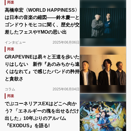
邦楽
高橋幸宏〈WORLD HAPPINESS〉
は日本の音楽の縮図――鈴木慶一と
ゴンドウトモヒコに聞く、歴史が交
差したフェスやYMOの思い出
インタビュー
2025年06月06日
邦楽
GRAPEVINEは易々と王道を歩いた
りはしない 新作『あのみちから遠
くはなれて』で感じたバンドの矜持
と貪欲さ
コラム
2025年06月04日
邦楽
でぶコーネリアスEXはどこへ向か
う? 「エネルギーの塊を出せるだけ
出した」10年ぶりのアルバム
『EXODUS』を語る!