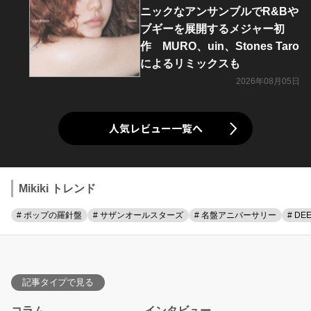
ニックなアンサンブルでR&Bや
ブギーを展開するメジャー初
作 MURO、uin、Stones Taro
によるリミックスも
2026年08月05日
人気レビュー一覧へ
Mikiki トレンド
# ポップの羅針盤
# サザンオールスターズ
# 名盤アニバーサリー
# DE
記事タイプで見る
コラム
インタビュー