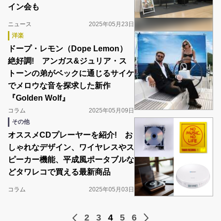
イン会も
ニュース
2025年05月23日
洋楽
ドープ・レモン（Dope Lemon）
絶好調! アンガス&ジュリア・ス
トーンの弟がベックに通じるサイケ
でメロウな音を探求した新作
『Golden Wolf』
コラム
2025年05月09日
その他
オススメCDプレーヤーを紹介! お
しゃれなデザイン、ワイヤレスやス
ピーカー機能、平成風ポータブルな
どタワレコで買える最新商品
コラム
2025年05月03日
2
3
4
5
6