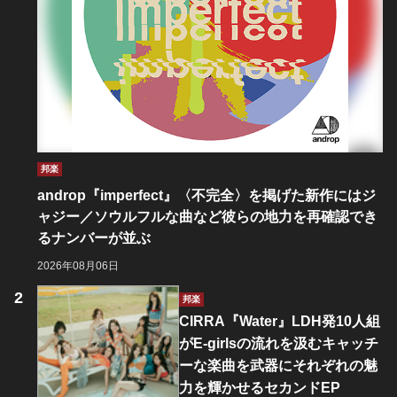
邦楽
androp『imperfect』〈不完全〉を掲げた新作にはジ
ャジー／ソウルフルな曲など彼らの地力を再確認でき
るナンバーが並ぶ
2026年08月06日
邦楽
CIRRA『Water』LDH発10人組
がE-girlsの流れを汲むキャッチ
ーな楽曲を武器にそれぞれの魅
力を輝かせるセカンドEP