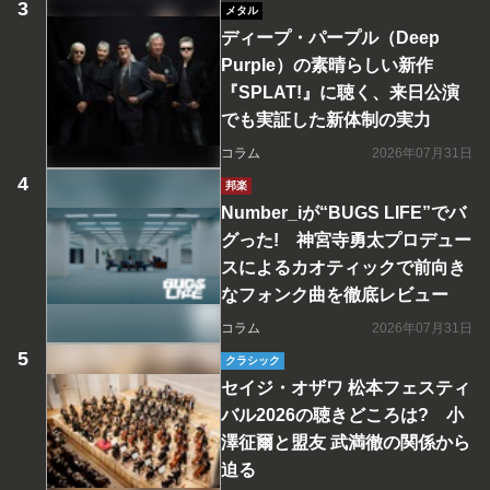
メタル
ディープ・パープル（Deep
Purple）の素晴らしい新作
『SPLAT!』に聴く、来日公演
でも実証した新体制の実力
コラム
2026年07月31日
邦楽
Number_iが“BUGS LIFE”でバ
グった! 神宮寺勇太プロデュー
スによるカオティックで前向き
なフォンク曲を徹底レビュー
コラム
2026年07月31日
クラシック
セイジ・オザワ 松本フェスティ
バル2026の聴きどころは? 小
澤征爾と盟友 武満徹の関係から
迫る