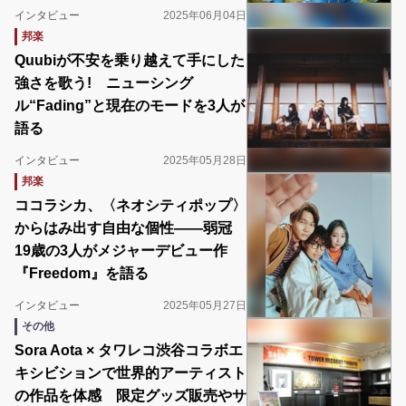
インタビュー
2025年06月04日
邦楽
Quubiが不安を乗り越えて手にした
強さを歌う! ニューシング
ル“Fading”と現在のモードを3人が
語る
インタビュー
2025年05月28日
邦楽
ココラシカ、〈ネオシティポップ〉
からはみ出す自由な個性――弱冠
19歳の3人がメジャーデビュー作
『Freedom』を語る
インタビュー
2025年05月27日
その他
Sora Aota × タワレコ渋谷コラボエ
キシビションで世界的アーティスト
の作品を体感 限定グッズ販売やサ