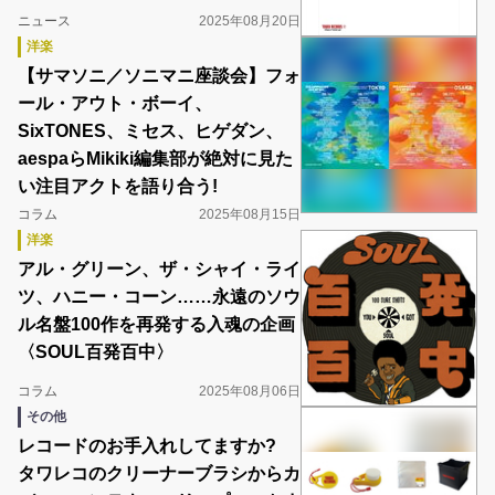
ニュース
2025年08月20日
洋楽
【サマソニ／ソニマニ座談会】フォ
ール・アウト・ボーイ、
SixTONES、ミセス、ヒゲダン、
aespaらMikiki編集部が絶対に見た
い注目アクトを語り合う!
コラム
2025年08月15日
洋楽
アル・グリーン、ザ・シャイ・ライ
ツ、ハニー・コーン……永遠のソウ
ル名盤100作を再発する入魂の企画
〈SOUL百発百中〉
コラム
2025年08月06日
その他
レコードのお手入れしてますか?
タワレコのクリーナーブラシからカ