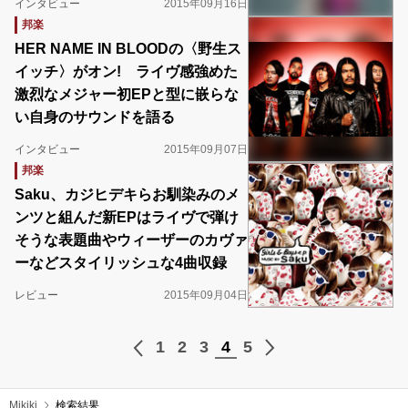
インタビュー
2015年09月16日
邦楽
HER NAME IN BLOODの〈野生ス
イッチ〉がオン! ライヴ感強めた
激烈なメジャー初EPと型に嵌らな
い自身のサウンドを語る
インタビュー
2015年09月07日
邦楽
Saku、カジヒデキらお馴染みのメ
ンツと組んだ新EPはライヴで弾け
そうな表題曲やウィーザーのカヴァ
ーなどスタイリッシュな4曲収録
レビュー
2015年09月04日
1
2
3
4
5
Mikiki
検索結果