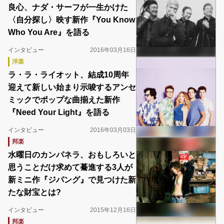
良心、ナダ・サーフが一生かけた
〈自分探し〉映す新作『You Know
Who You Are』を語る
インタビュー
2016年03月16日
洋楽
ラ・ラ・ライオット、結成10周年
迎えて新しい始まり示唆するアンセ
ミックでポップな曲揃えた新作
『Need Your Light』を語る
インタビュー
2016年03月03日
邦楽
水曜日のカンパネラ、おもしろいと
思うことだけ求めて驀進する3人が
新ミニ作『ジパング』で見つけた新
たな財宝とは?
インタビュー
2015年12月16日
邦楽