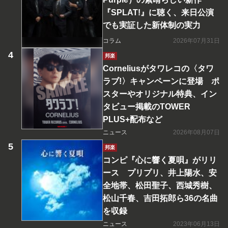
『SPLAT!』に聴く、来日公演
でも実証した新体制の実力
コラム
2026年07月31日
邦楽
Corneliusがタワレコの〈タワ
ラブ!〉キャンペーンに登場 ポ
スターやオリジナル特典、イン
タビュー掲載のTOWER
PLUS+配布など
ニュース
2026年08月07日
邦楽
コンピ『心に響く夏唄』がリリ
ース プリプリ、井上陽水、安
全地帯、松田聖子、西城秀樹、
松山千春、吉田拓郎ら36の名曲
を収録
ニュース
2023年06月13日