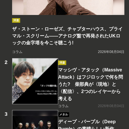
洋楽
ザ・ストーン・ローゼズ、チャプターハウス、プライ
マル・スクリーム――アナログ盤で再発されたUKロ
ックの金字塔を今こそ聴こう!
コラム
2026年08月04日
洋楽
マッシヴ・アタック（Massive
Attack）はフジロックで何を問
うた? 柴那典が〈現地〉と
〈配信〉、2つのレイヤーから
考える
コラム
2026年08月04日
メタル
ディープ・パープル（Deep
Purple）の素晴らしい新作