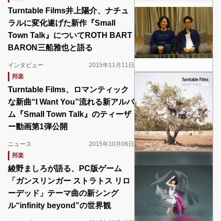
Turntable Films井上陽介、ナチュ
ラルに変化遂げた新作『Small
Town Talk』についてROTH BART
BARON三船雅也と語る
インタビュー
2015年11月11日
邦楽
Turntable Films、ロマンティック
な新曲“I Want You”流れる新アルバ
ム『Small Town Talk』のティーザ
ー動画第1弾公開
ニュース
2015年10月06日
邦楽
綾野ましろが語る、PC版ゲーム
「ガンスリンガー ストラトス リロ
ーデッド」テーマ曲の新シング
ル“infinity beyond”の世界観