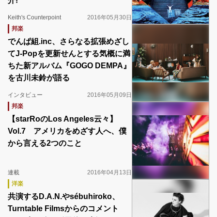
介!
Keith's Counterpoint
2016年05月30日
邦楽
でんぱ組.inc、さらなる拡張めざし
てJ-Popを更新せんとする気概に満
ちた新アルバム『GOGO DEMPA』
を古川未鈴が語る
インタビュー
2016年05月09日
邦楽
【starRoのLos Angeles云々】
Vol.7 アメリカをめざす人へ、僕
から言える2つのこと
連載
2016年04月13日
洋楽
共演するD.A.N.やsébuhiroko、
Turntable Filmsからのコメント