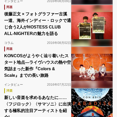
インタビュー
2016年08月09日
邦楽
後藤正文 × フォトグラファー古溪
一道、海外インディー・ロックで通
じ合う2人がHOSTESS CLUB
ALL-NIGHTERの魅力を語る
コラム
2016年08月02日
邦楽
KONCOSがようやく辿り着いたス
タート地点―ライヴハウスの熱や空
気詰まった新作『Colors &
Scale』までの長い旅路
インタビュー
2016年07月22日
洋楽
新しい音楽を求めるあなたに……
〈フジロック〉〈サマソニ〉に出演
する極私的注目アーティストを紹