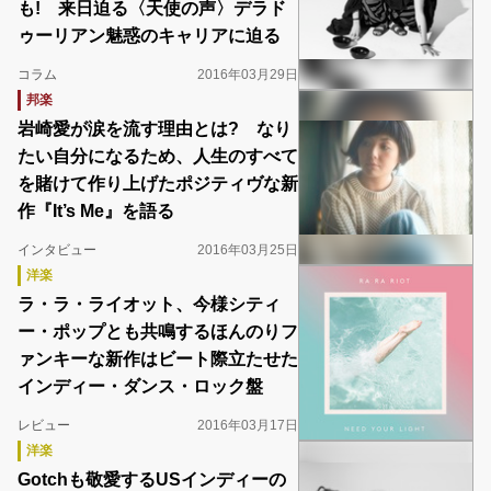
も! 来日迫る〈天使の声〉デラド
ゥーリアン魅惑のキャリアに迫る
コラム
2016年03月29日
邦楽
岩崎愛が涙を流す理由とは? なり
たい自分になるため、人生のすべて
を賭けて作り上げたポジティヴな新
作『It’s Me』を語る
インタビュー
2016年03月25日
洋楽
ラ・ラ・ライオット、今様シティ
ー・ポップとも共鳴するほんのりフ
ァンキーな新作はビート際立たせた
インディー・ダンス・ロック盤
レビュー
2016年03月17日
洋楽
Gotchも敬愛するUSインディーの