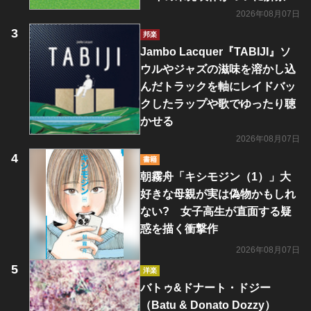
2026年08月07日
邦楽
Jambo Lacquer『TABIJI』ソ
ウルやジャズの滋味を溶かし込
んだトラックを軸にレイドバッ
クしたラップや歌でゆったり聴
かせる
2026年08月07日
書籍
朝霧舟「キシモジン（1）」大
好きな母親が実は偽物かもしれ
ない? 女子高生が直面する疑
惑を描く衝撃作
2026年08月07日
洋楽
バトゥ&ドナート・ドジー
（Batu & Donato Dozzy）