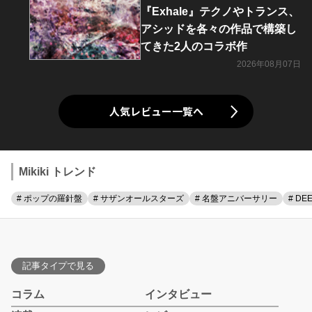
『Exhale』テクノやトランス、
アシッドを各々の作品で構築し
てきた2人のコラボ作
2026年08月07日
人気レビュー一覧へ
Mikiki トレンド
# ポップの羅針盤
# サザンオールスターズ
# 名盤アニバーサリー
# DE
記事タイプで見る
コラム
インタビュー