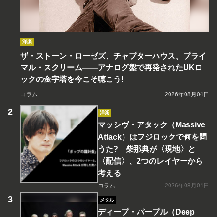
洋楽
ザ・ストーン・ローゼズ、チャプターハウス、プライ
マル・スクリーム――アナログ盤で再発されたUKロ
ックの金字塔を今こそ聴こう!
コラム
2026年08月04日
洋楽
マッシヴ・アタック（Massive
Attack）はフジロックで何を問
うた? 柴那典が〈現地〉と
〈配信〉、2つのレイヤーから
考える
コラム
2026年08月04日
メタル
ディープ・パープル（Deep