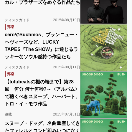
カル・ブラザーズをめぐる作品たち
ディスクガイド
2015年08月19日
邦楽
ceroやSuchmos、ブランニュー・
ヘヴィーズなど、LUCKY
TAPES『The SHOW』に通じるラ
ッキーなソウル感持つ作品たち
ディスクガイド
2015年08月11日
邦楽
【tofubeatsの棚の端まで】第28
回 何分 何十何秒?～〈アルバム〉
で聴くべきスヌープ、ハーバート、
トロ・イ・モワ作品
連載
2015年07月31日
スヌープ・ドッグ、名曲量産してき
たファレルとコンビ組みいつになく