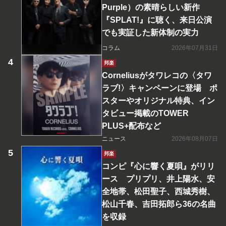
Purple）の素晴らしい新作
『SPLAT!』に聴く、来日公演
でも実証した新体制の実力
コラム
2026年07月31日
邦楽
Corneliusがタワレコの〈タワ
ラブ!〉キャンペーンに登場 ポ
スターやオリジナル特典、イン
タビュー掲載のTOWER
PLUS+配布など
ニュース
2026年08月07日
邦楽
コンピ『心に響く夏唄』がリリ
ース プリプリ、井上陽水、安
全地帯、松田聖子、西城秀樹、
松山千春、吉田拓郎ら36の名曲
を収録