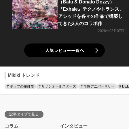
（Batu & Donato Dozzy）
『Exhale』テクノやトランス、
アシッドを各々の作品で構築し
てきた2人のコラボ作
2026年08月07日
人気レビュー一覧へ
Mikiki トレンド
# ポップの羅針盤
# サザンオールスターズ
# 名盤アニバーサリー
# DE
記事タイプで見る
コラム
インタビュー