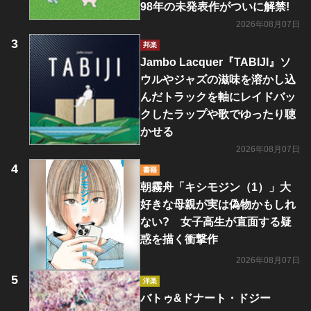
98年の未発表作がついに解禁!
2026年08月07日
邦楽
Jambo Lacquer『TABIJI』ソ
ウルやジャズの滋味を溶かし込
んだトラックを軸にレイドバッ
クしたラップや歌でゆったり聴
かせる
2026年08月07日
書籍
朝霧舟「キシモジン（1）」大
好きな母親が実は偽物かもしれ
ない? 女子高生が直面する疑
惑を描く衝撃作
2026年08月07日
洋楽
バトゥ&ドナート・ドジー