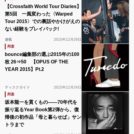
【Crossfaith World Tour Diaries】
第5回 一風変わった〈Warped
Tour 2015〉での裏話やかけがえの
ない経験をプレイバック!
連載
2015年12月29日
邦楽
bounce編集部の選ぶ2015年の100
枚 26⇒50 【OPUS OF THE
YEAR 2015】Pt.2
ディスクガイド
2015年12月24日
邦楽
坂本龍一を貫くもの――70年代を
振り返るYear Book第2弾から、復
帰後の初作品「母と暮らせば」サン
トラまで