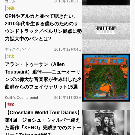
コラム
2015年12月11日
洋楽
OPNやアルカと並べて聴きたい、
2010年代を生きる僕らのためのサ
ウンドトラック／ベルリン拠点に勢
力拡大中のパンとは?
ディスクガイド
2015年12月04日
洋楽
アラン・トゥーサン（Allen
Toussaint）追悼――ニューオーリ
ンズの偉大な音楽家が生み出した名
曲群からのフェイヴァリット15選
Keith's Counterpoint
2015年11月23日
邦楽
【Crossfaith World Tour Diaries】
第4回 ジョシュ・ウィルバー迎え
た新作『XENO』完成までのストー