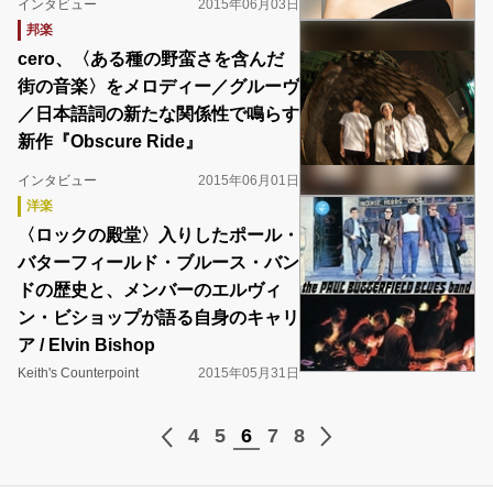
インタビュー
2015年06月03日
邦楽
cero、〈ある種の野蛮さを含んだ
街の音楽〉をメロディー／グルーヴ
／日本語詞の新たな関係性で鳴らす
新作『Obscure Ride』
インタビュー
2015年06月01日
洋楽
〈ロックの殿堂〉入りしたポール・
バターフィールド・ブルース・バン
ドの歴史と、メンバーのエルヴィ
ン・ビショップが語る自身のキャリ
ア / Elvin Bishop
Keith's Counterpoint
2015年05月31日
4
5
6
7
8