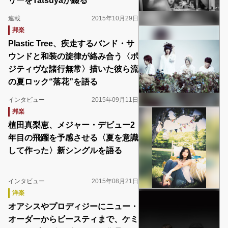
リーをTatsuyaが綴る
連載
2015年10月29日
邦楽
Plastic Tree、疾走するバンド・サ
ウンドと和装の旋律が絡み合う〈ポ
ジティヴな諸行無常〉描いた彼ら流
の夏ロック“落花”を語る
インタビュー
2015年09月11日
邦楽
植田真梨恵、メジャー・デビュー2
年目の飛躍を予感させる〈夏を意識
して作った〉新シングルを語る
インタビュー
2015年08月21日
洋楽
オアシスやプロディジーにニュー・
オーダーからビースティまで、ケミ