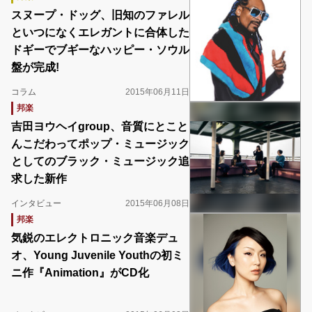
スヌープ・ドッグ、旧知のファレル
といつになくエレガントに合体した
ドギーでブギーなハッピー・ソウル
盤が完成!
コラム
2015年06月11日
邦楽
吉田ヨウヘイgroup、音質にとこと
んこだわってポップ・ミュージック
としてのブラック・ミュージック追
求した新作
インタビュー
2015年06月08日
邦楽
気鋭のエレクトロニック音楽デュ
オ、Young Juvenile Youthの初ミ
ニ作『Animation』がCD化