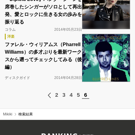
席巻したシンガーがソロとして再出
発、愛とロックに生きる女の歩みを
振り返る
コラム
2014年05月23日
洋楽
ファレル・ウィリアムス（Pharrell
Williams）の多才ぶりを最新ワーク
スから遡ってチェックしてみる（後
編）
ディスクガイド
2014年04月28日
2
3
4
5
6
Mikiki
検索結果