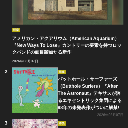
洋楽
アメリカン・アクアリウム（American Aquarium）
『New Ways To Lose』カントリーの要素を持つロッ
クバンドの面目躍如たる新作
2026年08月07日
洋楽
バットホール・サーファーズ
（Butthole Surfers）『After
The Astronaut』テキサスが誇
るエキセントリック集団による
98年の未発表作がついに解禁!
2026年08月07日
洋楽