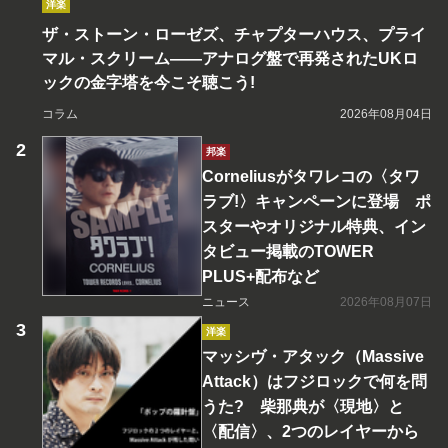
洋楽
ザ・ストーン・ローゼズ、チャプターハウス、プライ
マル・スクリーム――アナログ盤で再発されたUKロ
ックの金字塔を今こそ聴こう!
コラム
2026年08月04日
邦楽
Corneliusがタワレコの〈タワ
ラブ!〉キャンペーンに登場 ポ
スターやオリジナル特典、イン
タビュー掲載のTOWER
PLUS+配布など
ニュース
2026年08月07日
洋楽
マッシヴ・アタック（Massive
Attack）はフジロックで何を問
うた? 柴那典が〈現地〉と
〈配信〉、2つのレイヤーから