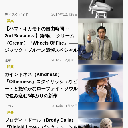
ディスクガイド
2014年12月25日
洋楽
【ハマ・オカモトの自由時間 ～
2nd Season～】第6回 クリーム
（Cream）『Wheels Of Fire』――
ジャック・ブルース追悼スペシャル
連載
2014年12月10日
洋楽
カインドネス（Kindness）
『Otherness』スタイリッシュなビ
ートと艶やかなローファイ・ソウル
で包み込む3年ぶりの新作
コラム
2014年10月28日
洋楽
ブロディ・ドール（Brody Dalle）
『Diploid Love』パンク・シーンを