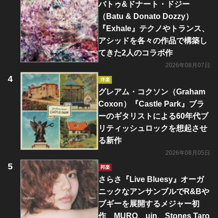
バトゥ&ドナート・ドジー
（Batu & Donato Dozzy）
『Exhale』テクノやトランス、
アシッドを各々の作品で構築し
てきた2人のコラボ作
2026年08月07日
洋楽
グレアム・コクソン（Graham
Coxon）『Castle Park』ブラ
ーのギタリストによる60年代ブ
リティッシュロックを想起させ
る新作
2026年08月05日
邦楽
さらさ『Live Bluesy』オーガ
ニックなアンサンブルでR&Bや
ブギーを展開するメジャー初
作 MURO、uin、Stones Taro