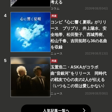
考える
コラム
2026年08月04日
邦楽
コンピ『心に響く夏唄』がリリ
ース プリプリ、井上陽水、安
全地帯、松田聖子、西城秀樹、
松山千春、吉田拓郎ら36の名曲
を収録
ニュース
2023年06月13日
邦楽
玉置浩二・ASKAがコラボ
曲“音銀河”をリリース 同時代
の戦友で心の友の2人が伝える
〈いつもこの世は愛しかない〉
ニュース
2026年08月08日
人気記事一覧へ