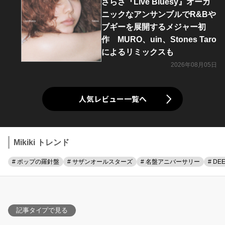
さらさ『Live Bluesy』オーガ
ニックなアンサンブルでR&Bや
ブギーを展開するメジャー初
作 MURO、uin、Stones Taro
によるリミックスも
2026年08月05日
人気レビュー一覧へ
Mikiki トレンド
# ポップの羅針盤
# サザンオールスターズ
# 名盤アニバーサリー
# DE
記事タイプで見る