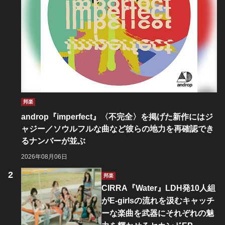
邦楽
androp『imperfect』〈不完全〉を掲げた新作にはジ
ャジー／ソウルフルな曲など彼らの地力を再確認でき
るナンバーが並ぶ
2026年08月06日
邦楽
CIRRA『Water』LDH発10人組
がE-girlsの流れを汲むキャッチ
ーな楽曲を武器にそれぞれの魅