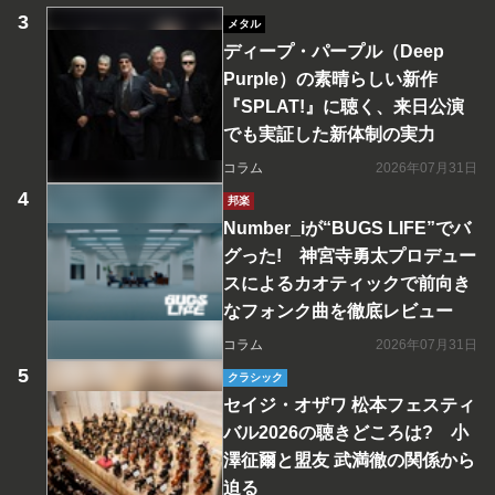
メタル
ディープ・パープル（Deep
Purple）の素晴らしい新作
『SPLAT!』に聴く、来日公演
でも実証した新体制の実力
コラム
2026年07月31日
邦楽
Number_iが“BUGS LIFE”でバ
グった! 神宮寺勇太プロデュー
スによるカオティックで前向き
なフォンク曲を徹底レビュー
コラム
2026年07月31日
クラシック
セイジ・オザワ 松本フェスティ
バル2026の聴きどころは? 小
澤征爾と盟友 武満徹の関係から
迫る