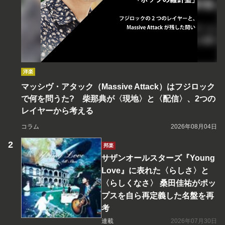
洋楽
マッシヴ・アタック（Massive Attack）はフジロック
で何を問うた? 柴那典が〈現地〉と〈配信〉、2つの
レイヤーから考える
コラム
2026年08月04日
邦楽
サザンオールスターズ『Young
Love』に表れた〈らしさ〉と
〈らしくなさ〉 桑田佳祐がポッ
プスを自ら再定義した名盤を再
考
連載
2026年07月30日