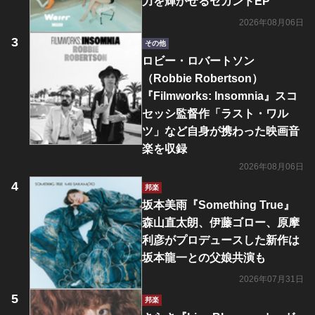
力を輝かせるセカンドEP
2026年08月06日
その他
ロビー・ロバートソン
（Robbie Robertson）
『Filmworks: Insomnia』スコ
セッシ監督作「ラスト・ワル
ツ」など自身が携わった映画音
楽を収録
2026年08月06日
邦楽
坂本美雨『Something True』
森山直太朗、伊藤ゴロー、原摩
利彦がプロデュースした新作は
坂本龍一との父娘共演も
2026年07月31日
邦楽