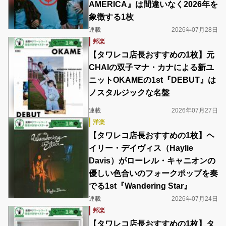
AMERICA』は間違いなく2026年を
象徴する1枚
連載
2026年07月28日
邦楽
【タワレコ店長おすすめの1枚】元
CHAIの双子マナ・カナによる新ユ
ニットOKAMEの1st『DEBUT』は
ノスタルジックな名盤
連載
2026年07月27日
洋楽
【タワレコ店長おすすめの1枚】ヘ
イリー・デイヴィス（Haylie
Davis）がローレル・キャニオンの
優しい色合いのフォークポップを奏
でる1st『Wandering Star』
連載
2026年07月24日
邦楽
【タワレコ店長おすすめの1枚】タ