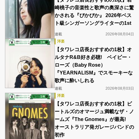
崎桃子の音楽性と歌声の奥深さに驚
かされる『ぴかぴか』 2026年ベス
ト級シンガーソングライターの1st
連載
2026年08月04日
洋楽
【タワレコ店長おすすめの1枚】オ
ルタナR&B好き必聴! ベイビー・
ローズ（Baby Rose）
『YEARNALISM』でスモーキーな
歌声に酔いしれる
連載
2026年08月03日
洋楽
【タワレコ店長おすすめの1枚】ビ
ートルズのオマージュ満載なザ・ノ
ームズ『The Gnomes』が最高!
オーストラリア発ガレージバンドの
初作