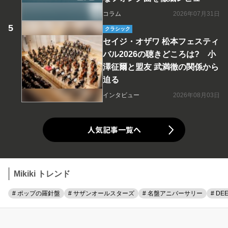
コラム
2026年07月31日
クラシック
セイジ・オザワ 松本フェスティ
バル2026の聴きどころは? 小
澤征爾と盟友 武満徹の関係から
迫る
インタビュー
2026年08月03日
人気記事一覧へ
Mikiki トレンド
# ポップの羅針盤
# サザンオールスターズ
# 名盤アニバーサリー
# DE