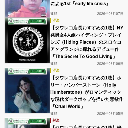
による1st『early life crisis』
連載
2026年08月07日
洋楽
【タワレコ店長おすすめの1枚】NY
発男女4人組ハイディング・プレイ
シズ（Hiding Places）のスロウコ
ア × グランジに痺れるデビュー作
『The Secret To Good Living』
連載
2026年08月06日
洋楽
【タワレコ店長おすすめの1枚】ホ
リー・ハンバーストーン（Holly
Humberstone）がロマンティック
な現代ダークポップを描いた意欲作
『Cruel World』
連載
2026年08月05日
邦楽
【タワレコ店長おすすめの1枚】岩