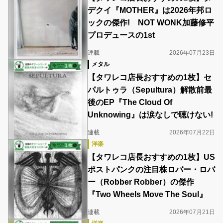
デクイ『MOTHER』は2026年邦ロ
ックの傑作! NOT WONK加藤修平
プロデュースの1st
連載
2026年07月23日
メタル
【タワレコ店長おすすめの1枚】セ
パルトゥラ（Sepultura）解散前最
後のEP『The Cloud Of
Unknowing』は涙なしで聴けない!
連載
2026年07月22日
洋楽
【タワレコ店長おすすめの1枚】US
ポストパンクの注目株ロバー・ロバ
ー（Robber Robber）の傑作
『Two Wheels Move The Soul』
連載
2026年07月21日