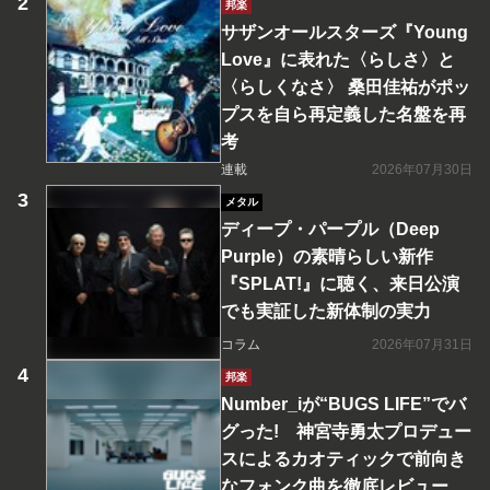
邦楽
サザンオールスターズ『Young
Love』に表れた〈らしさ〉と
〈らしくなさ〉 桑田佳祐がポッ
プスを自ら再定義した名盤を再
考
連載
2026年07月30日
メタル
ディープ・パープル（Deep
Purple）の素晴らしい新作
『SPLAT!』に聴く、来日公演
でも実証した新体制の実力
コラム
2026年07月31日
邦楽
Number_iが“BUGS LIFE”でバ
グった! 神宮寺勇太プロデュー
スによるカオティックで前向き
なフォンク曲を徹底レビュー