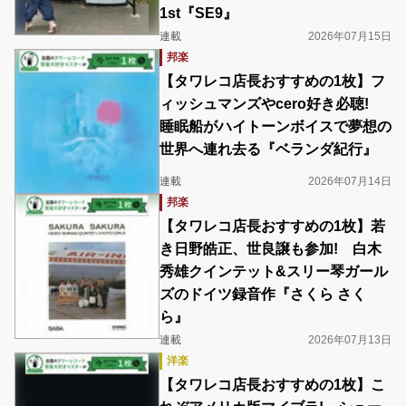
1st『SE9』
連載
2026年07月15日
邦楽
【タワレコ店長おすすめの1枚】フ
ィッシュマンズやcero好き必聴!
睡眠船がハイトーンボイスで夢想の
世界へ連れ去る『ベランダ紀行』
連載
2026年07月14日
邦楽
【タワレコ店長おすすめの1枚】若
き日野皓正、世良譲も参加! 白木
秀雄クインテット&スリー琴ガール
ズのドイツ録音作『さくら さく
ら』
連載
2026年07月13日
洋楽
【タワレコ店長おすすめの1枚】こ