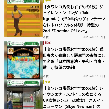
洋楽
【タワレコ店長おすすめの1枚】ジ
ェイレン・ンゴンダ（Jalen
Ngonda）が60年代のヴィンテージ
なレトロソウルを体現! 待望の
2nd『Doctrine Of Love』
連載
2026年07月17日
邦楽
【タワレコ店長おすすめの1枚】近
田春夫が在籍した羅生門の奇盤にし
て名盤『日本国憲法～平和・自由・
愛』が待望の復刻!
連載
2026年07月16日
洋楽
【タワレコ店長おすすめの1枚】レ
イやシエナ・スパイロの次にくる
UK女性シンガーは彼女! スカイ・
ニューマン（Skye Newman）の