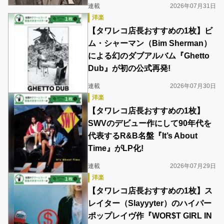
連載
2026年07月31日
洋楽
【タワレコ店長おすすめの1枚】ビ
ム・シャーマン（Bim Sherman）
による幻のダブアルバム『Ghetto
Dub』が初の公式再発!
連載
2026年07月30日
洋楽
【タワレコ店長おすすめの1枚】
SWVのデビュー作にして90年代を
代表するR&B名盤『It’s About
Time』がLP化!
連載
2026年07月29日
洋楽
【タワレコ店長おすすめの1枚】ス
レイター（Slayyyter）のハイパー
ポップレイヴ作『WOR$T GIRL IN