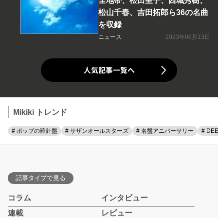
全地帯、松田聖子、西城秀樹、
松山千春、吉田拓郎ら36の名曲
を収録
ニュース
2023年06月13日
人気記事一覧へ
Mikiki トレンド
# ポップの羅針盤
# サザンオールスターズ
# 名盤アニバーサリー
# DE
記事タイプで見る
コラム
インタビュー
連載
レビュー