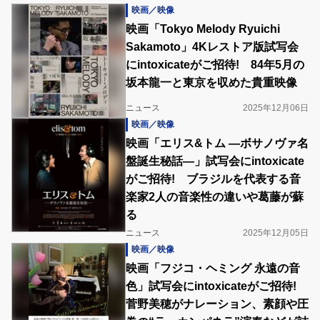
映画／映像
映画「Tokyo Melody Ryuichi
Sakamoto」4Kレストア版試写会
にintoxicateがご招待! 84年5⽉の
坂本龍一と東京を収めた貴重映像
ニュース
2025年12月06日
映画／映像
映画「エリス&トム ―ボサノヴァ名
盤誕生秘話―」試写会にintoxicate
がご招待! ブラジルを代表する音
楽家2人の音楽性の違いや葛藤が蘇
る
ニュース
2025年12月05日
映画／映像
映画「フジコ・ヘミング 永遠の音
色」試写会にintoxicateがご招待!
菅野美穂がナレーション、素顔や圧