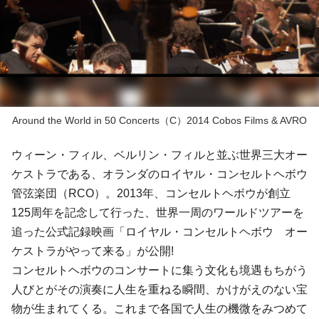
Around the World in 50 Concerts（C）2014 Cobos Films & AVRO
ウィーン・フィル
、
ベルリン・フィル
と並ぶ世界三大オー
ケストラである、オランダの
ロイヤル・コンセルトヘボウ
管弦楽団
（RCO）。2013年、コンセルトヘボウが創立
125周年を記念して行った、世界一周のワールドツアーを
追った公式記録映画「ロイヤル・コンセルトヘボウ オー
ケストラがやって来る」が公開!
コンセルトヘボウのコンサートに集う文化も境遇もちがう
人びとがその演奏に人生を重ねる瞬間、かけがえのない宝
物が生まれてくる。これまで各国で人生の機微をみつめて