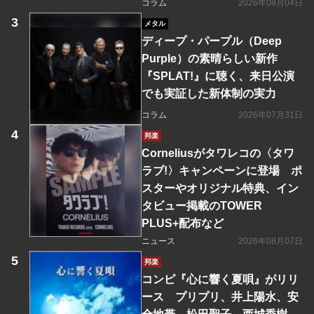
コラム
2026年08月04日
メタル
ディープ・パープル（Deep
Purple）の素晴らしい新作
『SPLAT!』に聴く、来日公演
でも実証した新体制の実力
コラム
2026年07月31日
邦楽
Corneliusがタワレコの〈タワ
ラブ!〉キャンペーンに登場 ポ
スターやオリジナル特典、イン
タビュー掲載のTOWER
PLUS+配布など
ニュース
2026年08月07日
邦楽
コンピ『心に響く夏唄』がリリ
ース プリプリ、井上陽水、安