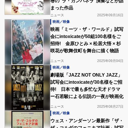
巻の“ラ・カンパネラ”演奏などが詰
まった作品
ニュース
2025年09月16日
映画／映像
映画「ミーツ・ザ・ワールド」試写
会にintoxicateが50組100名様をご
招待! 金原ひとみ × 松居大悟 × 杉
咲花が歌舞伎町を舞台に描く物語
ニュース
2025年09月04日
映画／映像
劇場版「JAZZ NOT ONLY JAZZ」
試写会にintoxicateが30名様をご招
待! 日本で最も多忙な天才ドラマ
ー石若駿による伝説の一夜が映画化
ニュース
2025年08月27日
映画／映像
ウェス・アンダーソン最新作「ザ・
ザ・コルダのフェニキア計画」試写