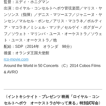
監督：エディ・ホニグマン
出演：ロイヤル・コンセルトヘボウ管弦楽団／
マリス・ヤ
ンソンス
（指揮）／
デニス・マツーエフ
／
ジャニーヌ・ヤ
ンセン
／
マルセル・ポンセ
／
アリス・マコラネ
／
ポルティ
ア・マコラネ
／
ミシェル・マソテ
／
セルゲイ・ボグダーノ
フ
／
ソウェト・マリンバ・ユース・オーケストラ
／
ソウェ
ト・ユース・オーケストラ
／他
配給：SDP（2014年 オランダ 98分）
後援：オランダ王国大使館
rco-movie.com
Around the World in 50 Concerts （C）2014 Cobos Films
& AVRO
〈イントキシケイト・プレゼンツ 映画「
ロイヤル・コン
セルトヘボウ オーケストラがやって来る」特別試写会〉