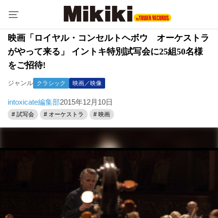
映画「ロイヤル・コンセルトヘボウ オーケストラ
がやって来る」 イントキ特別試写会に25組50名様
をご招待!
ジャンル
クラシック
映画／映像
intoxicate編集部
2015年12月10日
# 試写会
# オーケストラ
# 映画