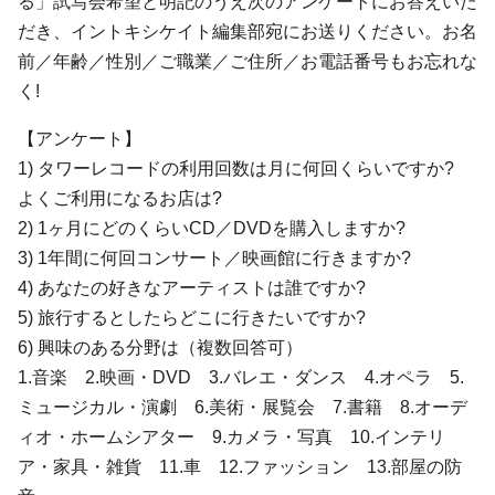
る」試写会希望と明記のうえ次のアンケートにお答えいた
だき、イントキシケイト編集部宛にお送りください。お名
前／年齢／性別／ご職業／ご住所／お電話番号もお忘れな
く!
【アンケート】
1) タワーレコードの利用回数は月に何回くらいですか?
よくご利用になるお店は?
2) 1ヶ月にどのくらいCD／DVDを購入しますか?
3) 1年間に何回コンサート／映画館に行きますか?
4) あなたの好きなアーティストは誰ですか?
5) 旅行するとしたらどこに行きたいですか?
6) 興味のある分野は（複数回答可）
1.音楽 2.映画・DVD 3.バレエ・ダンス 4.オペラ 5.
ミュージカル・演劇 6.美術・展覧会 7.書籍 8.オーデ
ィオ・ホームシアター 9.カメラ・写真 10.インテリ
ア・家具・雑貨 11.車 12.ファッション 13.部屋の防