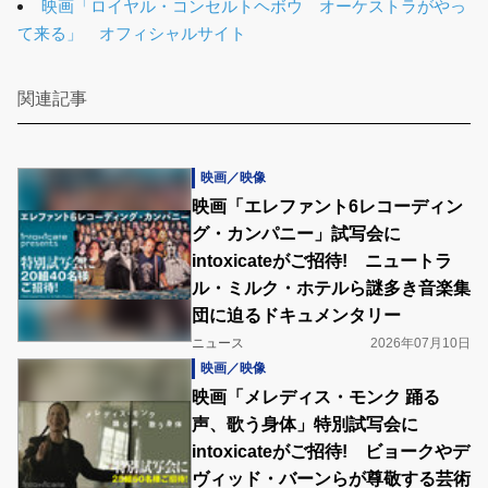
映画「ロイヤル・コンセルトヘボウ オーケストラがやっ
て来る」 オフィシャルサイト
関連記事
映画／映像
映画「エレファント6レコーディン
グ・カンパニー」試写会に
intoxicateがご招待! ニュートラ
ル・ミルク・ホテルら謎多き音楽集
団に迫るドキュメンタリー
ニュース
2026年07月10日
映画／映像
映画「メレディス・モンク 踊る
声、歌う身体」特別試写会に
intoxicateがご招待! ビョークやデ
ヴィッド・バーンらが尊敬する芸術