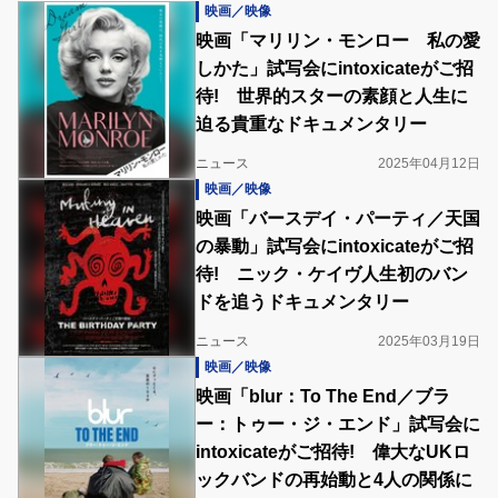
映画／映像
映画「マリリン・モンロー 私の愛
しかた」試写会にintoxicateがご招
待! 世界的スターの素顔と人生に
迫る貴重なドキュメンタリー
ニュース
2025年04月12日
映画／映像
映画「バースデイ・パーティ／天国
の暴動」試写会にintoxicateがご招
待! ニック・ケイヴ人生初のバン
ドを追うドキュメンタリー
ニュース
2025年03月19日
映画／映像
映画「blur：To The End／ブラ
ー：トゥー・ジ・エンド」試写会に
intoxicateがご招待! 偉大なUKロ
ックバンドの再始動と4人の関係に