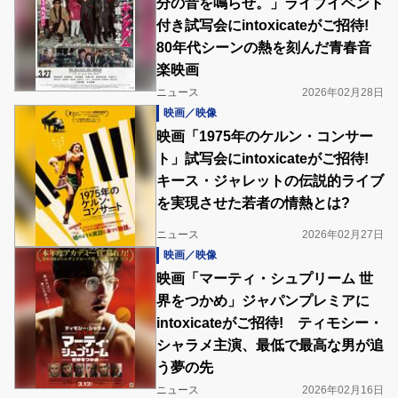
分の音を鳴らせ。」ライブイベント
付き試写会にintoxicateがご招待!
80年代シーンの熱を刻んだ青春音
楽映画
ニュース
2026年02月28日
映画／映像
映画「1975年のケルン・コンサー
ト」試写会にintoxicateがご招待!
キース・ジャレットの伝説的ライブ
を実現させた若者の情熱とは?
ニュース
2026年02月27日
映画／映像
映画「マーティ・シュプリーム 世
界をつかめ」ジャパンプレミアに
intoxicateがご招待! ティモシー・
シャラメ主演、最低で最高な男が追
う夢の先
ニュース
2026年02月16日