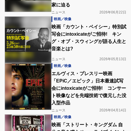
家に迫る
ニュース
2026年06月22日
映画／映像
映画「カウント・ベイシー」特別試
写会にintoxicateがご招待! キン
グ・オブ・スウィングが語る人生と
音楽とは?
ニュース
2026年05月13日
映画／映像
エルヴィス・プレスリー映画
「EPiC／エピック」日本最速試写
会にintoxicateがご招待! コンサー
ト映像などを先端技術で復元した没
入型作品
ニュース
2026年04月14日
映画／映像
映画「ストリート・キングダム 自