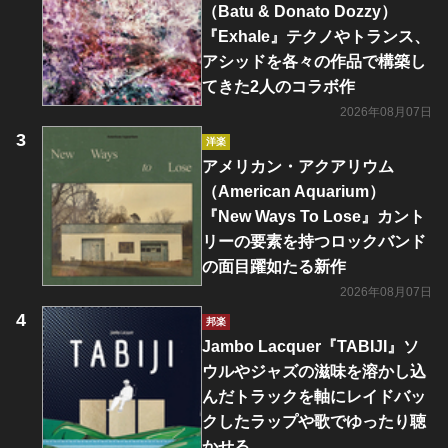
（Batu & Donato Dozzy）
『Exhale』テクノやトランス、
アシッドを各々の作品で構築し
てきた2人のコラボ作
2026年08月07日
洋楽
アメリカン・アクアリウム
（American Aquarium）
『New Ways To Lose』カント
リーの要素を持つロックバンド
の面目躍如たる新作
2026年08月07日
邦楽
Jambo Lacquer『TABIJI』ソ
ウルやジャズの滋味を溶かし込
んだトラックを軸にレイドバッ
クしたラップや歌でゆったり聴
かせる