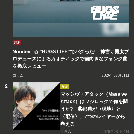
邦楽
Number_iが“BUGS LIFE”でバグった! 神宮寺勇太プ
ロデュースによるカオティックで前向きなフォンク曲
を徹底レビュー
コラム
2026年07月31日
洋楽
マッシヴ・アタック（Massive
Attack）はフジロックで何を問
うた? 柴那典が〈現地〉と
〈配信〉、2つのレイヤーから
考える
コラム
2026年08月04日