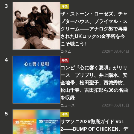
洋楽
ザ・ストーン・ローゼズ、チャ
プターハウス、プライマル・ス
クリーム――アナログ盤で再発
されたUKロックの金字塔を今
こそ聴こう!
コラム
2026年08月04日
邦楽
コンピ『心に響く夏唄』がリリ
ース プリプリ、井上陽水、安
全地帯、松田聖子、西城秀樹、
松山千春、吉田拓郎ら36の名曲
を収録
ニュース
2023年06月13日
洋楽
サマソニ2026徹底ガイド Vol.
2――BUMP OF CHICKEN、デ