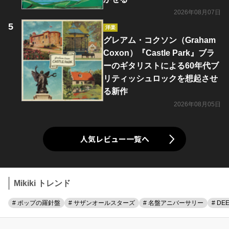
2026年08月07日
洋楽
グレアム・コクソン（Graham
Coxon）『Castle Park』ブラ
ーのギタリストによる60年代ブ
リティッシュロックを想起させ
る新作
2026年08月05日
人気レビュー一覧へ
Mikiki トレンド
# ポップの羅針盤
# サザンオールスターズ
# 名盤アニバーサリー
# DE