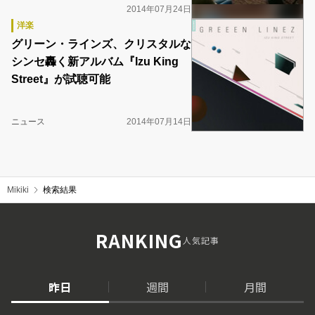
2014年07月24日
洋楽
グリーン・ラインズ、クリスタルな
シンセ轟く新アルバム『Izu King
Street』が試聴可能
ニュース
2014年07月14日
Mikiki
検索結果
RANKING
人気記事
昨日
週間
月間