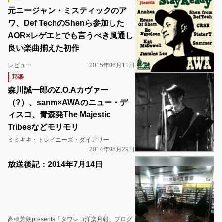
元ニージャン・ミスティックのア
ワ、Def TechのShenら参加した
AOR×レゲエとでも言うべき風通し
良い楽曲揃えた初作
レビュー
2015年06月11日
邦楽
森川誠一郎のZ.O.Aカヴァー
（?）、sanm×AWAのニュー・デ
ィスコ、青森発The Majestic
Tribesなどモリモリ
ミミキキ・トレイニーズ・ダイアリー
2014年08月29日
放送後記：2014年7月14日
高橋芳朗presents「タワレコ洋楽月報」ブログ