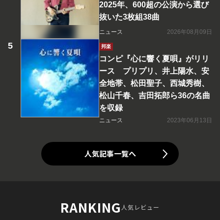
2025年、600超の公演から選び
抜いた3枚組38曲
ニュース
2026年08月09日
邦楽
コンピ『心に響く夏唄』がリリ
ース プリプリ、井上陽水、安
全地帯、松田聖子、西城秀樹、
松山千春、吉田拓郎ら36の名曲
を収録
ニュース
2023年06月13日
人気記事一覧へ
RANKING
人気レビュー