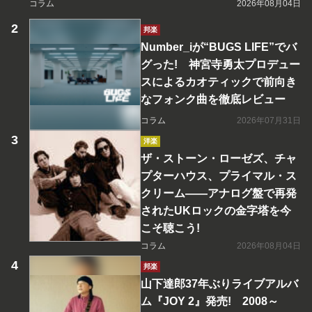
コラム
2026年08月04日
邦楽
Number_iが“BUGS LIFE”でバ
グった! 神宮寺勇太プロデュー
スによるカオティックで前向き
なフォンク曲を徹底レビュー
コラム
2026年07月31日
洋楽
ザ・ストーン・ローゼズ、チャ
プターハウス、プライマル・ス
クリーム――アナログ盤で再発
されたUKロックの金字塔を今
こそ聴こう!
コラム
2026年08月04日
邦楽
山下達郎37年ぶりライブアルバ
ム『JOY 2』発売! 2008～