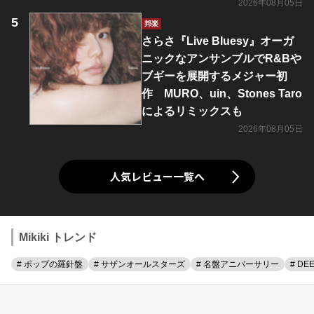
2026年08月05日
邦楽
さらさ『Live Bluesy』オーガ
ニックなアンサンブルでR&Bや
ブギーを展開するメジャー初
作 MURO、uin、Stones Taro
によるリミックスも
2026年08月05日
人気レビュー一覧へ
Mikiki トレンド
# ポップの羅針盤
# サザンオールスターズ
# 名盤アニバーサリー
# DE