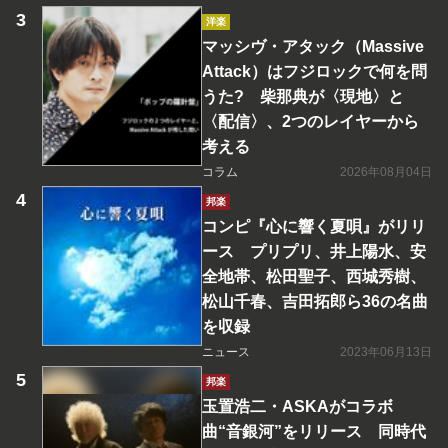
洋楽
マッシヴ・アタック（Massive
Attack）はフジロックで何を問
うた? 柴那典が〈現地〉と
〈配信〉、2つのレイヤーから
考える
コラム
2026年08月04日
邦楽
コンピ『心に響く夏唄』がリリ
ース プリプリ、井上陽水、安
全地帯、松田聖子、西城秀樹、
松山千春、吉田拓郎ら36の名曲
を収録
ニュース
2023年06月13日
邦楽
玉置浩二・ASKAがコラボ
曲“音銀河”をリリース 同時代