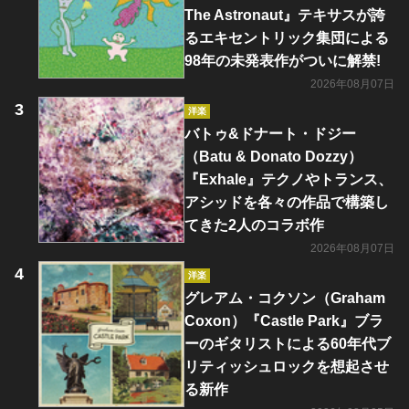
The Astronaut』テキサスが誇
るエキセントリック集団による
98年の未発表作がついに解禁!
2026年08月07日
洋楽
バトゥ&ドナート・ドジー
（Batu & Donato Dozzy）
『Exhale』テクノやトランス、
アシッドを各々の作品で構築し
てきた2人のコラボ作
2026年08月07日
洋楽
グレアム・コクソン（Graham
Coxon）『Castle Park』ブラ
ーのギタリストによる60年代ブ
リティッシュロックを想起させ
る新作