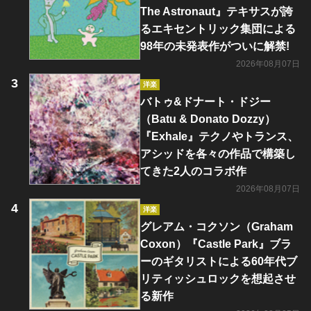
The Astronaut』テキサスが誇
るエキセントリック集団による
98年の未発表作がついに解禁!
2026年08月07日
洋楽
バトゥ&ドナート・ドジー
（Batu & Donato Dozzy）
『Exhale』テクノやトランス、
アシッドを各々の作品で構築し
てきた2人のコラボ作
2026年08月07日
洋楽
グレアム・コクソン（Graham
Coxon）『Castle Park』ブラ
ーのギタリストによる60年代ブ
リティッシュロックを想起させ
る新作