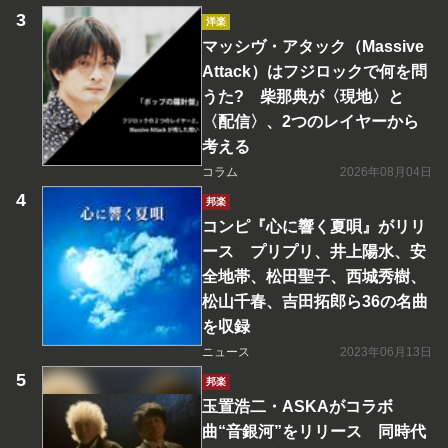
洋楽
マッシヴ・アタック（Massive
Attack）はフジロックで何を問
うた? 柴那典が〈現地〉と
〈配信〉、2つのレイヤーから
考える
コラム
2026年08月04日
邦楽
コンピ『心に響く夏唄』がリリ
ース プリプリ、井上陽水、安
全地帯、松田聖子、西城秀樹、
松山千春、吉田拓郎ら36の名曲
を収録
ニュース
2023年06月13日
邦楽
玉置浩二・ASKAがコラボ
曲“音銀河”をリリース 同時代