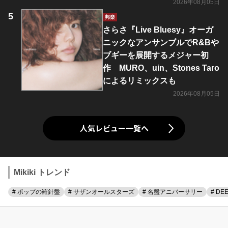
2026年08月05日
邦楽
さらさ『Live Bluesy』オーガ
ニックなアンサンブルでR&Bや
ブギーを展開するメジャー初
作 MURO、uin、Stones Taro
によるリミックスも
2026年08月05日
人気レビュー一覧へ
Mikiki トレンド
# ポップの羅針盤
# サザンオールスターズ
# 名盤アニバーサリー
# DE