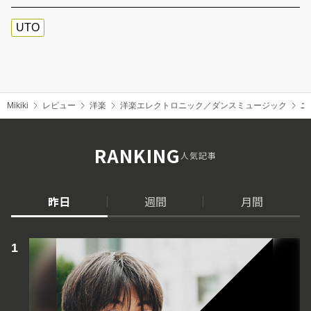
UTO
Mikiki
レビュー
洋楽
洋楽エレクトロニック／ダンスミュージック
ユ
RANKING
人気記事
昨日
週間
月間