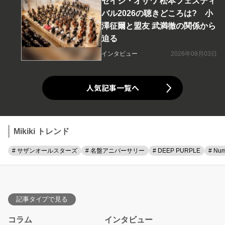
セイジ・オザワ 松本フェスティ
バル2026の聴きどころは? 小
澤征爾と盟友 武満徹の関係から
迫る
インタビュー
2026年08月03日
人気記事一覧へ
Mikiki トレンド
# サザンオールスターズ
# 名盤アニバーサリー
# DEEP PURPLE
# Num
記事タイプで見る
コラム
インタビュー