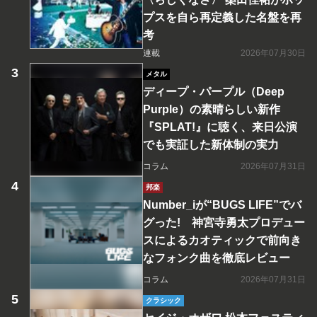
プスを自ら再定義した名盤を再
考
連載
2026年07月30日
メタル
ディープ・パープル（Deep
Purple）の素晴らしい新作
『SPLAT!』に聴く、来日公演
でも実証した新体制の実力
コラム
2026年07月31日
邦楽
Number_iが“BUGS LIFE”でバ
グった! 神宮寺勇太プロデュー
スによるカオティックで前向き
なフォンク曲を徹底レビュー
コラム
2026年07月31日
クラシック