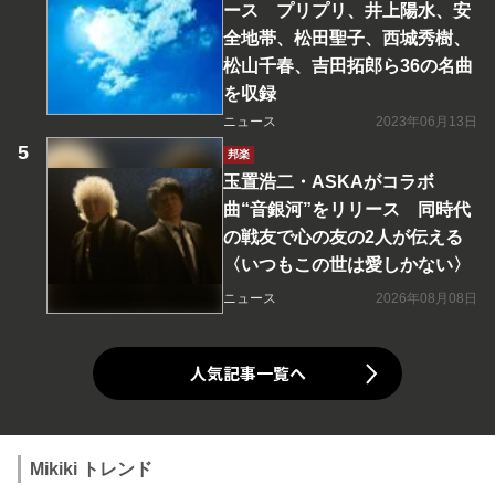
ース プリプリ、井上陽水、安
全地帯、松田聖子、西城秀樹、
松山千春、吉田拓郎ら36の名曲
を収録
ニュース
2023年06月13日
邦楽
玉置浩二・ASKAがコラボ
曲“音銀河”をリリース 同時代
の戦友で心の友の2人が伝える
〈いつもこの世は愛しかない〉
ニュース
2026年08月08日
人気記事一覧へ
Mikiki トレンド