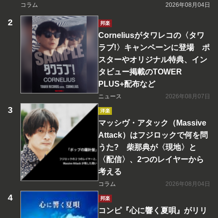
コラム
2026年08月04日
邦楽
Corneliusがタワレコの〈タワ
ラブ!〉キャンペーンに登場 ポ
スターやオリジナル特典、イン
タビュー掲載のTOWER
PLUS+配布など
ニュース
2026年08月07日
洋楽
マッシヴ・アタック（Massive
Attack）はフジロックで何を問
うた? 柴那典が〈現地〉と
〈配信〉、2つのレイヤーから
考える
コラム
2026年08月04日
邦楽
コンピ『心に響く夏唄』がリリ