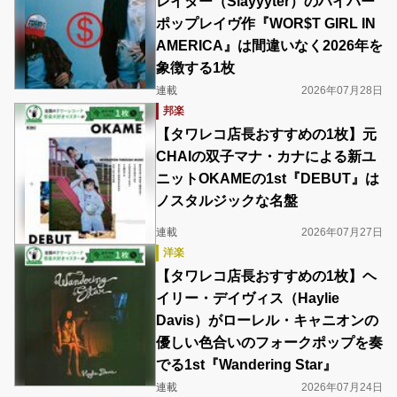
レイター（Slayyyter）のハイパー
ポップレイヴ作『WOR$T GIRL IN
AMERICA』は間違いなく2026年を
象徴する1枚
連載
2026年07月28日
邦楽
【タワレコ店長おすすめの1枚】元
CHAIの双子マナ・カナによる新ユ
ニットOKAMEの1st『DEBUT』は
ノスタルジックな名盤
連載
2026年07月27日
洋楽
【タワレコ店長おすすめの1枚】ヘ
イリー・デイヴィス（Haylie
Davis）がローレル・キャニオンの
優しい色合いのフォークポップを奏
でる1st『Wandering Star』
連載
2026年07月24日