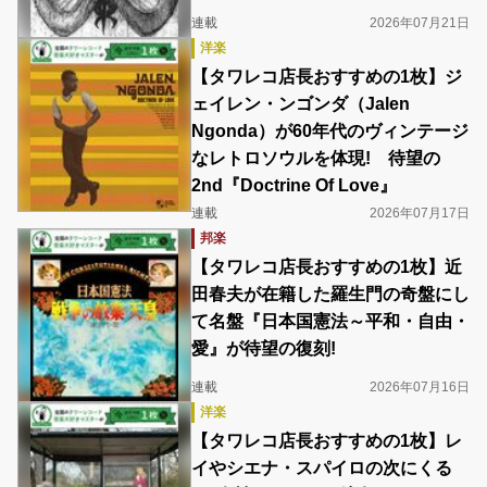
連載
2026年07月21日
洋楽
【タワレコ店長おすすめの1枚】ジ
ェイレン・ンゴンダ（Jalen
Ngonda）が60年代のヴィンテージ
なレトロソウルを体現! 待望の
2nd『Doctrine Of Love』
連載
2026年07月17日
邦楽
【タワレコ店長おすすめの1枚】近
田春夫が在籍した羅生門の奇盤にし
て名盤『日本国憲法～平和・自由・
愛』が待望の復刻!
連載
2026年07月16日
洋楽
【タワレコ店長おすすめの1枚】レ
イやシエナ・スパイロの次にくる