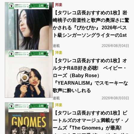
邦楽
【タワレコ店長おすすめの1枚】岩
崎桃子の音楽性と歌声の奥深さに驚
かされる『ぴかぴか』 2026年ベス
ト級シンガーソングライターの1st
連載
2026年08月04日
洋楽
【タワレコ店長おすすめの1枚】オ
ルタナR&B好き必聴! ベイビー・
ローズ（Baby Rose）
『YEARNALISM』でスモーキーな
歌声に酔いしれる
連載
2026年08月03日
洋楽
【タワレコ店長おすすめの1枚】ビ
ートルズのオマージュ満載なザ・ノ
ームズ『The Gnomes』が最高!