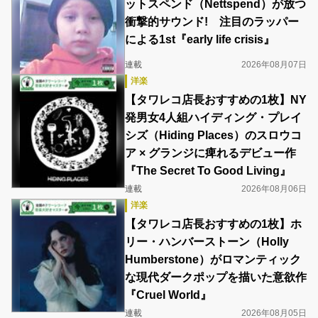
ットスペンド（Nettspend）が放つ
衝撃的サウンド! 注目のラッパー
による1st『early life crisis』
連載
2026年08月07日
洋楽
【タワレコ店長おすすめの1枚】NY
発男女4人組ハイディング・プレイ
シズ（Hiding Places）のスロウコ
ア × グランジに痺れるデビュー作
『The Secret To Good Living』
連載
2026年08月06日
洋楽
【タワレコ店長おすすめの1枚】ホ
リー・ハンバーストーン（Holly
Humberstone）がロマンティック
な現代ダークポップを描いた意欲作
『Cruel World』
連載
2026年08月05日