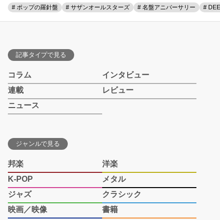
# ポップの羅針盤
# サザンオールスターズ
# 名盤アニバーサリー
# DE
記事タイプで見る
コラム
インタビュー
連載
レビュー
ニュース
ジャンルで見る
邦楽
洋楽
K-POP
メタル
ジャズ
クラシック
映画／映像
書籍