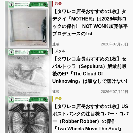
邦楽
【タワレコ店長おすすめの1枚】タ
デクイ『MOTHER』は2026年邦ロ
ックの傑作! NOT WONK加藤修平
プロデュースの1st
連載
2026年07月23日
メタル
【タワレコ店長おすすめの1枚】セ
パルトゥラ（Sepultura）解散前最
後のEP『The Cloud Of
Unknowing』は涙なしで聴けない!
連載
2026年07月22日
洋楽
【タワレコ店長おすすめの1枚】US
ポストパンクの注目株ロバー・ロバ
ー（Robber Robber）の傑作
『Two Wheels Move The Soul』