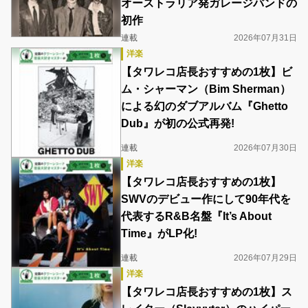
オーストラリア発ガレージバンドの
初作
連載
2026年07月31日
洋楽
【タワレコ店長おすすめの1枚】ビ
ム・シャーマン（Bim Sherman）
による幻のダブアルバム『Ghetto
Dub』が初の公式再発!
連載
2026年07月30日
洋楽
【タワレコ店長おすすめの1枚】
SWVのデビュー作にして90年代を
代表するR&B名盤『It’s About
Time』がLP化!
連載
2026年07月29日
洋楽
【タワレコ店長おすすめの1枚】ス