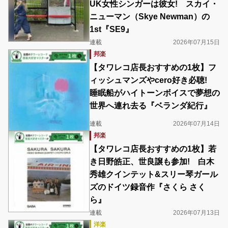
UK女性シンガーは彼女! スカイ・
ニューマン（Skye Newman）の
1st『SE9』
連載
2026年07月15日
邦楽
【タワレコ店長おすすめの1枚】フ
ィッシュマンズやcero好き必聴!
睡眠船がハイトーンボイスで夢想の
世界へ連れ去る『ベランダ紀行』
連載
2026年07月14日
邦楽
【タワレコ店長おすすめの1枚】若
き日野皓正、世良譲も参加! 白木
秀雄クインテット&スリー琴ガール
ズのドイツ録音作『さくら さく
ら』
連載
2026年07月13日
洋楽