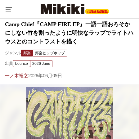
Camp Chief『CAMP FIRE EP』一語一語おろそか
にしない竹を割ったように明快なラップでライトハ
ウスとのコントラストを描く
ジャンル
邦楽
邦楽ヒップホップ
出典
bounce
2026 June
一ノ木裕之
2026年06月09日