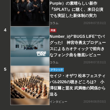
Purple）の素晴らしい新作
『SPLAT!』に聴く、来日公演
でも実証した新体制の実力
コラム
2026年07月31日
邦楽
Number_iが“BUGS LIFE”でバ
グった! 神宮寺勇太プロデュー
スによるカオティックで前向き
なフォンク曲を徹底レビュー
コラム
2026年07月31日
クラシック
セイジ・オザワ 松本フェスティ
バル2026の聴きどころは? 小
澤征爾と盟友 武満徹の関係から
迫る
インタビュー
2026年08月03日