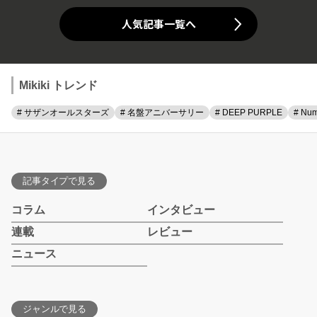
人気記事一覧へ
Mikiki トレンド
# サザンオールスターズ
# 名盤アニバーサリー
# DEEP PURPLE
# Num
記事タイプで見る
コラム
インタビュー
連載
レビュー
ニュース
ジャンルで見る