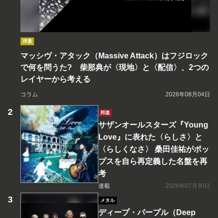
洋楽
マッシヴ・アタック（Massive Attack）はフジロック
で何を問うた? 柴那典が〈現地〉と〈配信〉、2つの
レイヤーから考える
コラム
2026年08月04日
邦楽
サザンオールスターズ『Young
Love』に表れた〈らしさ〉と
〈らしくなさ〉 桑田佳祐がポッ
プスを自ら再定義した名盤を再
考
連載
2026年07月30日
メタル
ディープ・パープル（Deep