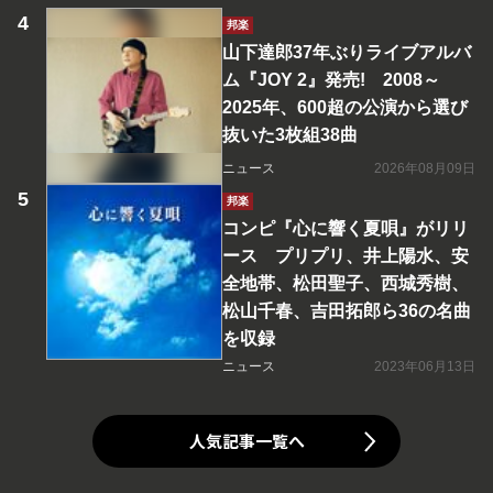
邦楽
山下達郎37年ぶりライブアルバ
ム『JOY 2』発売! 2008～
2025年、600超の公演から選び
抜いた3枚組38曲
ニュース
2026年08月09日
邦楽
コンピ『心に響く夏唄』がリリ
ース プリプリ、井上陽水、安
全地帯、松田聖子、西城秀樹、
松山千春、吉田拓郎ら36の名曲
を収録
ニュース
2023年06月13日
人気記事一覧へ