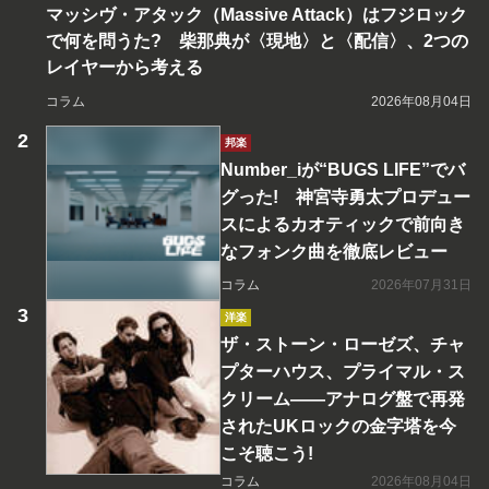
マッシヴ・アタック（Massive Attack）はフジロック
で何を問うた? 柴那典が〈現地〉と〈配信〉、2つの
レイヤーから考える
コラム
2026年08月04日
邦楽
Number_iが“BUGS LIFE”でバ
グった! 神宮寺勇太プロデュー
スによるカオティックで前向き
なフォンク曲を徹底レビュー
コラム
2026年07月31日
洋楽
ザ・ストーン・ローゼズ、チャ
プターハウス、プライマル・ス
クリーム――アナログ盤で再発
されたUKロックの金字塔を今
こそ聴こう!
コラム
2026年08月04日