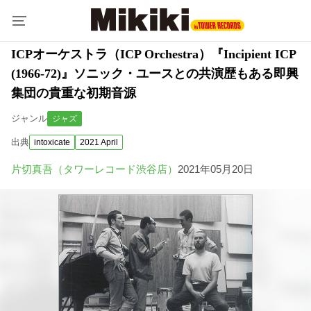
ICPオーケストラ（ICP Orchestra）『Incipient ICP
(1966-72)』ソニック・ユースとの共演歴もある即興
集団の貴重な初期音源
ジャンル
ジャズ
出典
intoxicate
2021 April
片切真吾（タワーレコード渋谷店）
2021年05月20日