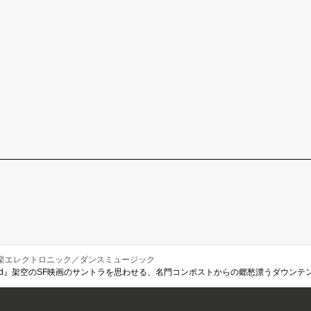
楽エレクトロニック／ダンスミュージック
mland』架空のSF映画のサントラを思わせる、名門コンポストからの郷愁漂うダウンテ