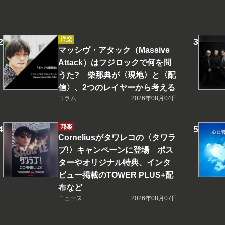
洋楽
マッシヴ・アタック（Massive
Attack）はフジロックで何を問
うた? 柴那典が〈現地〉と〈配
信〉、2つのレイヤーから考える
コラム
2026年08月04日
邦楽
Corneliusがタワレコの〈タワラ
ブ!〉キャンペーンに登場 ポス
ターやオリジナル特典、インタ
ビュー掲載のTOWER PLUS+配
布など
ニュース
2026年08月07日