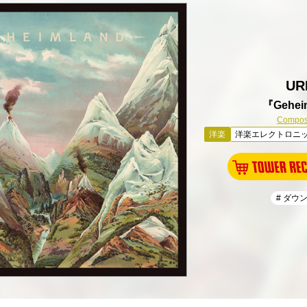
UR
『Gehei
Compos
洋楽
洋楽エレクトロニ
# ダウ