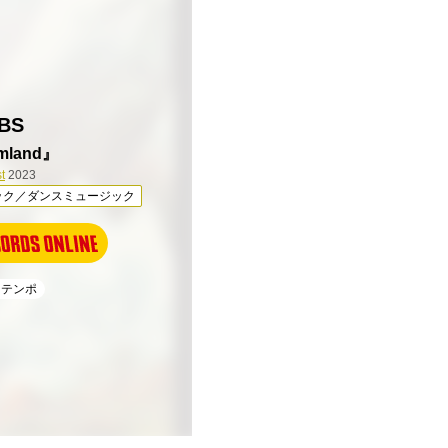
BS
mland』
t
2023
ック／ダンスミュージック
ンテンポ