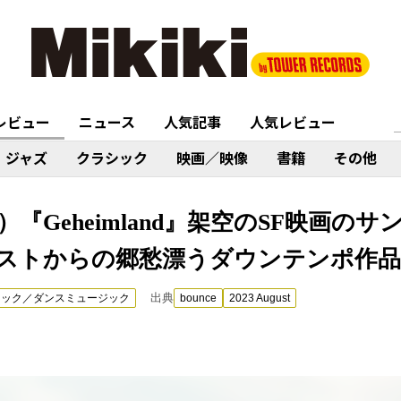
レビュー
ニュース
人気記事
人気レビュー
ジャズ
クラシック
映画／映像
書籍
その他
）『Geheimland』架空のSF映画の
ストからの郷愁漂うダウンテンポ作品
出典
ニック／ダンスミュージック
bounce
2023 August