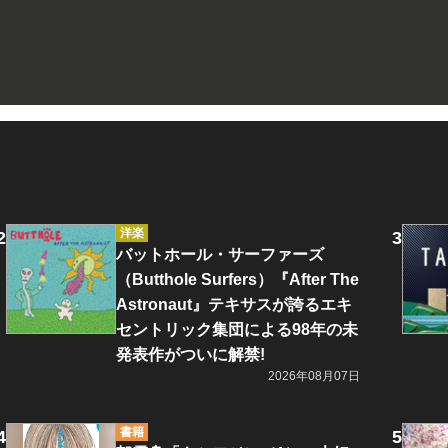
洋楽
バットホール・サーファーズ
（Butthole Surfers）『After The
Astronaut』テキサスが誇るエキ
セントリック集団による98年の未
発表作がついに解禁!
2026年08月07日
書籍