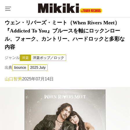
ウェン・リバーズ・ミート（When Rivers Meet）
『Addicted To You』ブルースを軸にロックンロー
ル、フォーク、カントリー、ハードロックと多彩な
内容
ジャンル
洋楽
洋楽ポップ／ロック
出典
bounce
2025 July
山口智男
2025年07月14日