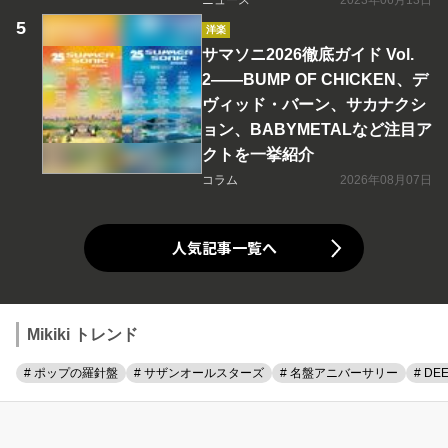
ニュース
2023年06月13日
洋楽
サマソニ2026徹底ガイド Vol.
2――BUMP OF CHICKEN、デ
ヴィッド・バーン、サカナクシ
ョン、BABYMETALなど注目ア
クトを一挙紹介
コラム
2026年08月07日
人気記事一覧へ
Mikiki トレンド
# ポップの羅針盤
# サザンオールスターズ
# 名盤アニバーサリー
# DE