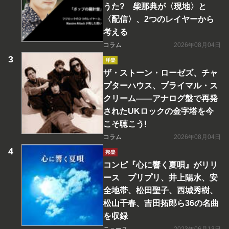
うた? 柴那典が〈現地〉と
〈配信〉、2つのレイヤーから
考える
コラム
2026年08月04日
洋楽
ザ・ストーン・ローゼズ、チャ
プターハウス、プライマル・ス
クリーム――アナログ盤で再発
されたUKロックの金字塔を今
こそ聴こう!
コラム
2026年08月04日
邦楽
コンピ『心に響く夏唄』がリリ
ース プリプリ、井上陽水、安
全地帯、松田聖子、西城秀樹、
松山千春、吉田拓郎ら36の名曲
を収録