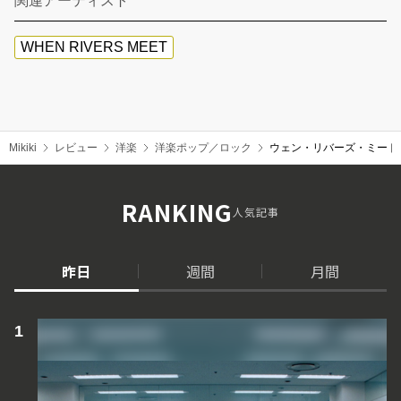
関連アーティスト
WHEN RIVERS MEET
Mikiki
レビュー
洋楽
洋楽ポップ／ロック
ウェン・リバーズ・ミート（W
RANKING
人気記事
昨日
週間
月間