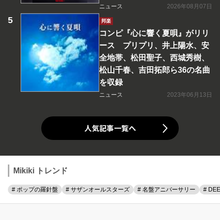
ニュース
2026年08月07日
邦楽
コンピ『心に響く夏唄』がリリ
ース プリプリ、井上陽水、安
全地帯、松田聖子、西城秀樹、
松山千春、吉田拓郎ら36の名曲
を収録
ニュース
2023年06月13日
人気記事一覧へ
Mikiki トレンド
# ポップの羅針盤
# サザンオールスターズ
# 名盤アニバーサリー
# DE