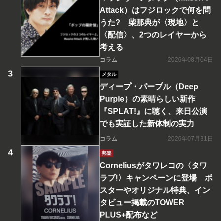
Attack）はフジロックで何を問
うた? 柴那典が〈現地〉と
〈配信〉、2つのレイヤーから
考える
コラム
2026年08月04日
メタル
ディープ・パープル（Deep
Purple）の素晴らしい新作
『SPLAT!』に聴く、来日公演
でも実証した新体制の実力
コラム
2026年07月31日
邦楽
Corneliusがタワレコの〈タワ
ラブ!〉キャンペーンに登場 ポ
スターやオリジナル特典、イン
タビュー掲載のTOWER
PLUS+配布など