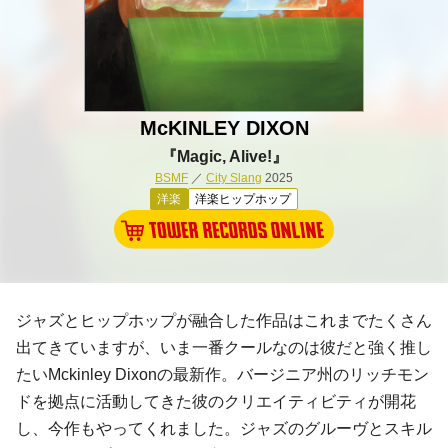
McKINLEY DIXON
『Magic, Alive!』
BSMF
／
City Slang
2025
洋楽
洋楽ヒップホップ
ジャズとヒップホップが融合した作品はこれまでたくさん
出てきていますが、いま一番クールなのは彼だと強く推し
たいMckinley Dixonの最新作。バージニア州のリッチモン
ドを拠点に活動してきた彼のクリエイティビティが開花
し、今作もやってくれました。ジャズのグルーヴとスキル