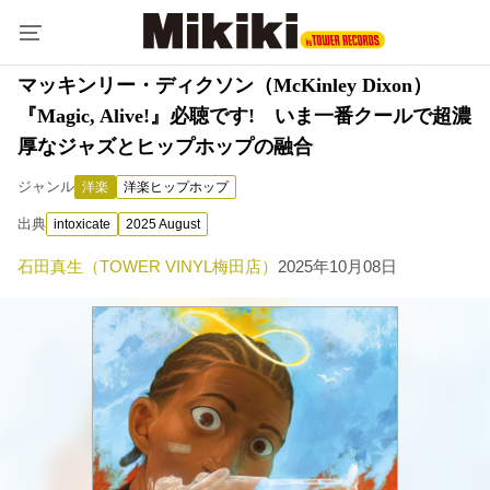
マッキンリー・ディクソン（McKinley Dixon）
『Magic, Alive!』必聴です! いま一番クールで超濃
厚なジャズとヒップホップの融合
ジャンル
洋楽
洋楽ヒップホップ
出典
intoxicate
2025 August
石田真生（TOWER VINYL梅田店）
2025年10月08日