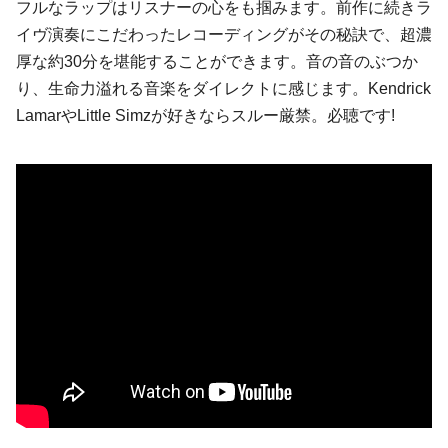
フルなラップはリスナーの心をも掴みます。前作に続きラ
イヴ演奏にこだわったレコーディングがその秘訣で、超濃
厚な約30分を堪能することができます。音の音のぶつか
り、生命力溢れる音楽をダイレクトに感じます。Kendrick
LamarやLittle Simzが好きならスルー厳禁。必聴です!