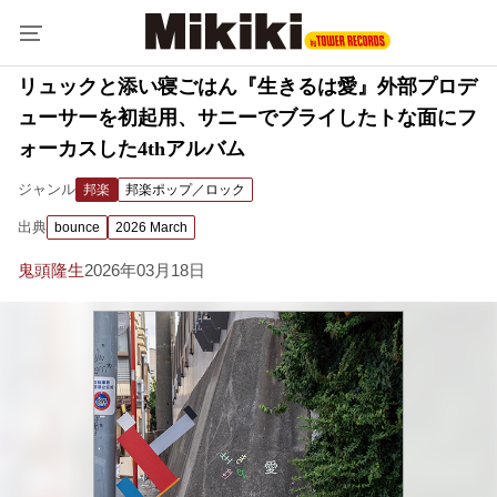
リュックと添い寝ごはん『生きるは愛』外部プロデ
ューサーを初起用、サニーでブライしたトな面にフ
ォーカスした4thアルバム
ジャンル
邦楽
邦楽ポップ／ロック
出典
bounce
2026 March
鬼頭隆生
2026年03月18日