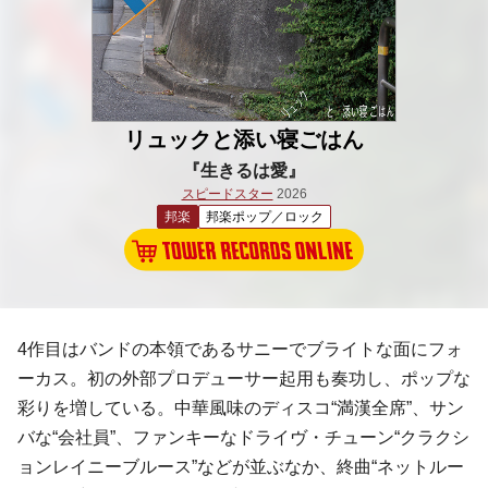
リュックと添い寝ごはん
『生きるは愛』
スピードスター
2026
邦楽
邦楽ポップ／ロック
4作目はバンドの本領であるサニーでブライトな面にフォ
ーカス。初の外部プロデューサー起用も奏功し、ポップな
彩りを増している。中華風味のディスコ“満漢全席”、サン
バな“会社員”、ファンキーなドライヴ・チューン“クラクシ
ョンレイニーブルース”などが並ぶなか、終曲“ネットルー