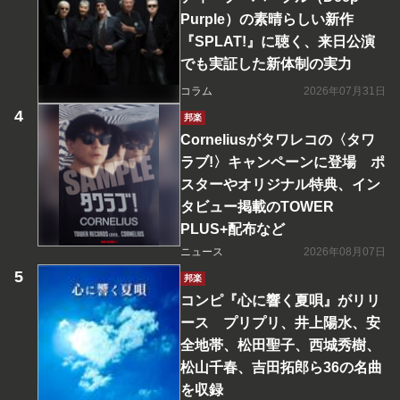
Purple）の素晴らしい新作
『SPLAT!』に聴く、来日公演
でも実証した新体制の実力
コラム
2026年07月31日
邦楽
Corneliusがタワレコの〈タワ
ラブ!〉キャンペーンに登場 ポ
スターやオリジナル特典、イン
タビュー掲載のTOWER
PLUS+配布など
ニュース
2026年08月07日
邦楽
コンピ『心に響く夏唄』がリリ
ース プリプリ、井上陽水、安
全地帯、松田聖子、西城秀樹、
松山千春、吉田拓郎ら36の名曲
を収録