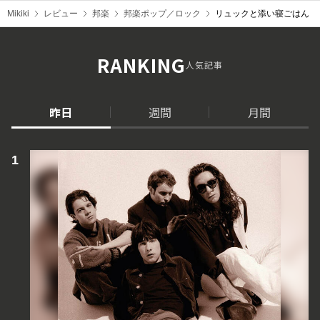
Mikiki
レビュー
邦楽
邦楽ポップ／ロック
リュックと添い寝ごはん『
RANKING
人気記事
昨日
週間
月間