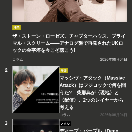
洋楽
ザ・ストーン・ローゼズ、チャプターハウス、プライ
マル・スクリーム――アナログ盤で再発されたUKロ
ックの金字塔を今こそ聴こう!
コラム
2026年08月04日
洋楽
マッシヴ・アタック（Massive
Attack）はフジロックで何を問
うた? 柴那典が〈現地〉と
〈配信〉、2つのレイヤーから
考える
コラム
2026年08月04日
メタル
ディープ・パープル（Deep