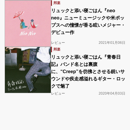
邦楽
リュックと添い寝ごはん『neo
neo』ニューミュージックや米ポッ
プスへの憧憬が香る眩いメジャー・
デビュー作
レビュー
2021年01月06日
邦楽
リュックと添い寝ごはん『青春日
記』バンド名とは裏腹
に、“Creep”を彷彿とさせる鋭いサ
ウンドや疾走感溢れるギター・ロッ
クで魅了
レビュー
2020年04月03日