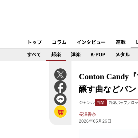
トップ
コラム
インタビュー
連載
すべて
邦楽
洋楽
K-POP
メタル
Conton C
醸す曲などバン
ジャンル
邦楽
邦楽ポップ／ロ
長澤香奈
2026年05月26日