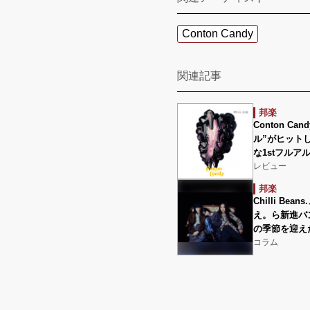
Conton Candy
関連記事
邦楽
Conton Ca
ル”がヒット
な1stフルア
レビュー
邦楽
Chilli Be
え。ら新進バ
の季節を迎え
コラム