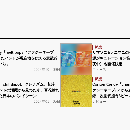
邦楽
ndy『melt pop』“ファジーネーブ
サマソニ&ソニマニの
したバンドが現在地を伝える意欲的
源がキュレーション務める〈
ルバム
夜中〉も開催決定
2024年10月09日
ニュース
邦楽
ans.、chilldspot、クレナズム、花冷
Conton Candy『
ンドの活躍から見わたす、百花繚乱
ァジーネーブル”から
た日本のバンドシーン
録、次世代担う3ピー
2024年01月05日
レビュー