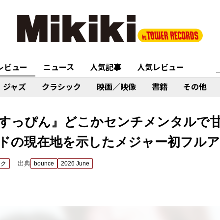
レビュー
ニュース
人気記事
人気レビュー
ジャズ
クラシック
映画／映像
書籍
その他
andy『すっぴん』どこかセンチメンタル
ドの現在地を示したメジャー初フル
出典
ック
bounce
2026 June