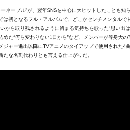
ァジーネーブル”が、翌年SNSを中心に大ヒットしたことも知
では初となるフル・アルバムで、どこかセンチメンタルで甘
ろいから取り残されるように留まる気持ちを歌った“思い出は
込めた“何ら変わりない1日から”など、メンバーが等身大の
メジャー進出以降にTVアニメのタイアップで使用された4曲
新たな名刺代わりとも言える仕上がりだ。