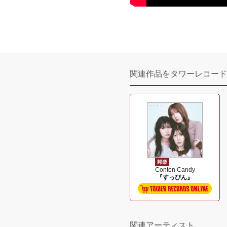
関連作品をタワーレコード
邦楽
Conton Candy
『すっぴん』
関連アーティスト