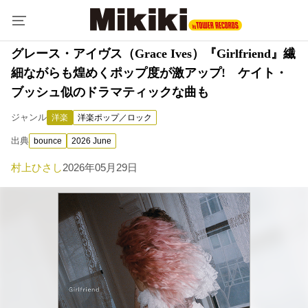
グレース・アイヴス（Grace Ives）『Girlfriend』繊
細ながらも煌めくポップ度が激アップ! ケイト・
ブッシュ似のドラマティックな曲も
ジャンル
洋楽
洋楽ポップ／ロック
出典
bounce
2026 June
村上ひさし
2026年05月29日