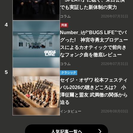
でも実証した新体制の実力
コラム
2026年07月31日
邦楽
Number_iが“BUGS LIFE”でバ
グった! 神宮寺勇太プロデュー
スによるカオティックで前向き
なフォンク曲を徹底レビュー
コラム
2026年07月31日
クラシック
セイジ・オザワ 松本フェスティ
バル2026の聴きどころは? 小
澤征爾と盟友 武満徹の関係から
迫る
インタビュー
2026年08月03日
人気記事一覧へ