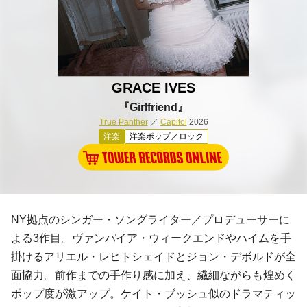
GRACE IVES
『Girlfriend』
True Panther
／
Capitol
2026
洋楽
洋楽ポップ／ロック
NY拠点のシンガー・ソングライター／プロデューサーに
よる3作目。ヴァンパイア・ウィークエンドやハイムを手
掛けるアリエル・レヒトシェイドとジョン・デボルドが全
面協力。前作までの手作り感に加え、繊細ながらも煌めく
ポップ度が激アップ。ケイト・ブッシュ似のドラマティッ