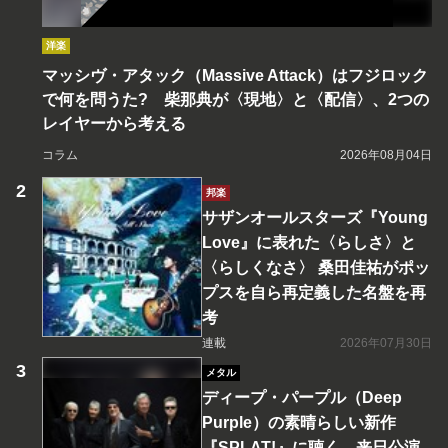
洋楽
マッシヴ・アタック（Massive Attack）はフジロック
で何を問うた? 柴那典が〈現地〉と〈配信〉、2つの
レイヤーから考える
コラム
2026年08月04日
邦楽
サザンオールスターズ『Young
Love』に表れた〈らしさ〉と
〈らしくなさ〉 桑田佳祐がポッ
プスを自ら再定義した名盤を再
考
連載
2026年07月30日
メタル
ディープ・パープル（Deep
Purple）の素晴らしい新作
『SPLAT!』に聴く、来日公演