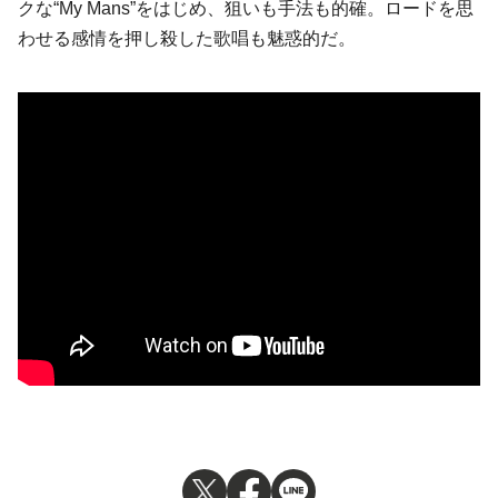
クな“My Mans”をはじめ、狙いも手法も的確。ロードを思
わせる感情を押し殺した歌唱も魅惑的だ。