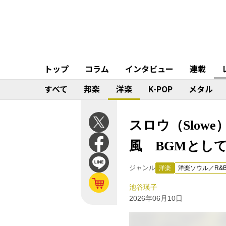
トップ
コラム
インタビュー
連載
すべて
邦楽
洋楽
K-POP
メタル
スロウ（Slow
風 BGMとし
ジャンル
洋楽
洋楽ソウル／R&
池谷瑛子
2026年06月10日