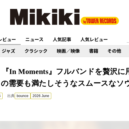
レビュー
ニュース
人気記事
人気レビュー
ジャズ
クラシック
映画／映像
書籍
その他
e）『In Moments』フルバンドを贅
ての需要も満たしそうなスムースなソウ
出典
B
bounce
2026 June