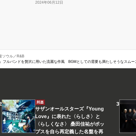
2024年06月12日
楽ソウル／R&B
ments』フルバンドを贅沢に用いた流麗な作風 BGMとしての需要も満たしそうなスムー
邦楽
サザンオールスターズ『Young
Love』に表れた〈らしさ〉と
〈らしくなさ〉 桑田佳祐がポッ
プスを自ら再定義した名盤を再