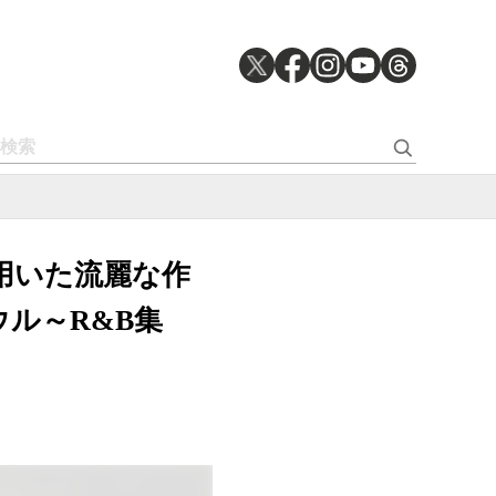
沢に用いた流麗な作
ル～R&B集