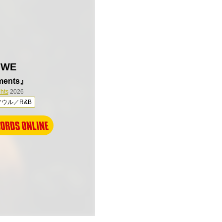
OWE
ments』
hts
2026
ウル／R&B