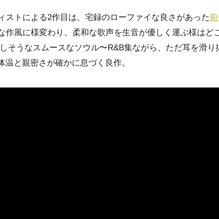
ィストによる2作目は、宅録のローファイな良さがあった
前
な作風に様変わり。柔和な歌声を生音が優しく運ぶ様はど
たしそうなスムースなソウル〜R&B集ながら、ただ耳を滑り
い体温と親密さが確かに息づく良作。