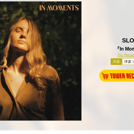
SL
『In Mo
Tru Thoug
洋楽
洋楽ソ