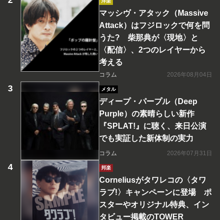
洋楽
マッシヴ・アタック（Massive
Attack）はフジロックで何を問
うた? 柴那典が〈現地〉と
〈配信〉、2つのレイヤーから
考える
コラム
2026年08月04日
メタル
ディープ・パープル（Deep
Purple）の素晴らしい新作
『SPLAT!』に聴く、来日公演
でも実証した新体制の実力
コラム
2026年07月31日
邦楽
Corneliusがタワレコの〈タワ
ラブ!〉キャンペーンに登場 ポ
スターやオリジナル特典、イン
タビュー掲載のTOWER