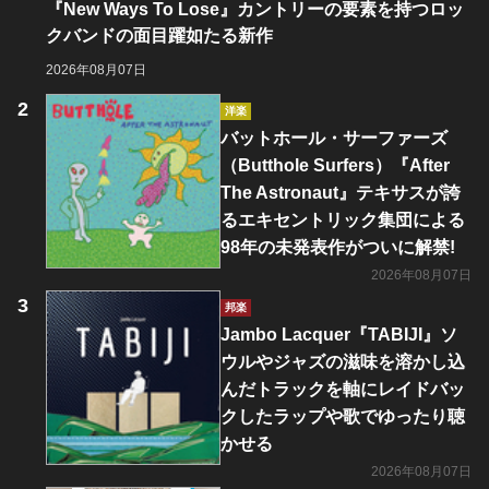
『New Ways To Lose』カントリーの要素を持つロッ
クバンドの面目躍如たる新作
2026年08月07日
洋楽
バットホール・サーファーズ
（Butthole Surfers）『After
The Astronaut』テキサスが誇
るエキセントリック集団による
98年の未発表作がついに解禁!
2026年08月07日
邦楽
Jambo Lacquer『TABIJI』ソ
ウルやジャズの滋味を溶かし込
んだトラックを軸にレイドバッ
クしたラップや歌でゆったり聴
かせる
2026年08月07日