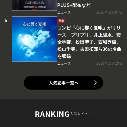
PLUS+配布など
ニュース
2026年08月07日
邦楽
コンピ『心に響く夏唄』がリリ
ース プリプリ、井上陽水、安
全地帯、松田聖子、西城秀樹、
松山千春、吉田拓郎ら36の名曲
を収録
ニュース
2023年06月13日
人気記事一覧へ
RANKING
人気レビュー