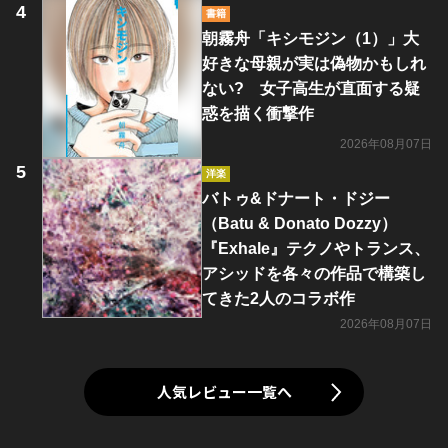
書籍
朝霧舟「キシモジン（1）」大
好きな母親が実は偽物かもしれ
ない? 女子高生が直面する疑
惑を描く衝撃作
2026年08月07日
洋楽
バトゥ&ドナート・ドジー
（Batu & Donato Dozzy）
『Exhale』テクノやトランス、
アシッドを各々の作品で構築し
てきた2人のコラボ作
2026年08月07日
人気レビュー一覧へ