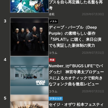
プスを自ら再定義した名盤を再
考
連載
2026年07月30日
メタル
ディープ・パープル（Deep
Purple）の素晴らしい新作
『SPLAT!』に聴く、来日公演
でも実証した新体制の実力
コラム
2026年07月31日
邦楽
Number_iが“BUGS LIFE”でバ
グった! 神宮寺勇太プロデュー
スによるカオティックで前向き
なフォンク曲を徹底レビュー
コラム
2026年07月31日
クラシック
セイジ・オザワ 松本フェスティ