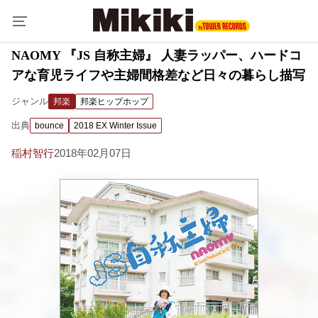
NAOMY 『JS 自称主婦』 人妻ラッパー、ハードコ
アな育児ライフや主婦間格差など日々の暮らし描写
ジャンル
邦楽
邦楽ヒップホップ
出典
bounce
2018 EX Winter Issue
稲村智行
2018年02月07日