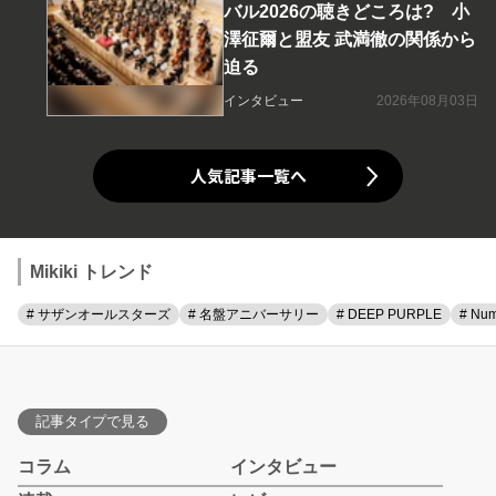
バル2026の聴きどころは? 小
澤征爾と盟友 武満徹の関係から
迫る
インタビュー
2026年08月03日
人気記事一覧へ
Mikiki トレンド
# サザンオールスターズ
# 名盤アニバーサリー
# DEEP PURPLE
# Num
記事タイプで見る
コラム
インタビュー