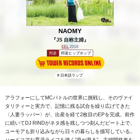
NAOMY
『JS 自称主婦』
EEL
2018
邦楽
邦楽ヒップホップ
# 日本語ラップ
アラフォーにしてMCバトルの世界に挑戦し、そのヴァイ
タリティーと実力で、記憶に残る試合を繰り広げてきた
〈人妻ラッパー〉が、出産を経て2枚目のEPを完成。前作
に続いてDJ RINDがネタ感を残しつつ刻んだビート上で、
ユーモアも折り込みながら日々の暮らしを描写している。
ハードコアな育児ライフを描く“肩が凝る”、主婦間格差を