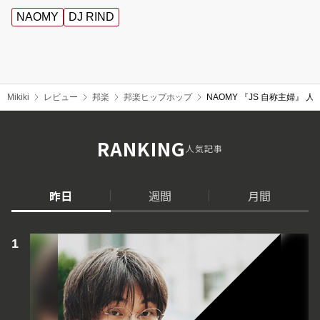
NAOMY
DJ RIND
Mikiki
レビュー
邦楽
邦楽ヒップホップ
NAOMY 『JS 自称主婦
RANKING
人気記事
昨日
週間
月間