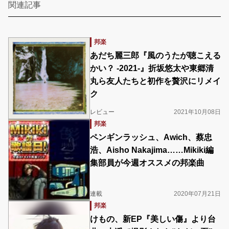
関連記事
邦楽
あだち麗三郎『風のうたが聴こえる
かい？ -2021-』折坂悠太や東郷清
丸ら友人たちと初作を贅沢にリメイ
ク
レビュー
2021年10月08日
邦楽
ペンギンラッシュ、Awich、蔡忠
浩、Aisho Nakajima……Mikiki編
集部員が今週オススメの邦楽曲
連載
2020年07月21日
邦楽
けもの、新EP『美しい傷』より台