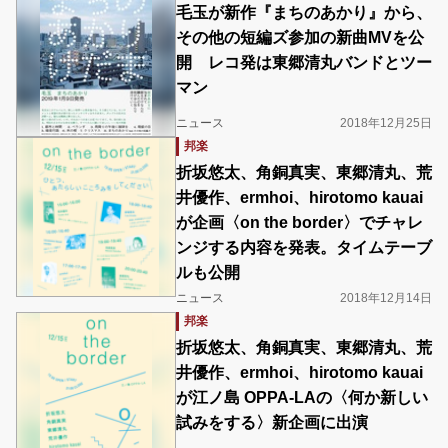
毛玉が新作『まちのあかり』から、
その他の短編ズ参加の新曲MVを公
開 レコ発は東郷清丸バンドとツー
マン
ニュース
2018年12月25日
邦楽
折坂悠太、角銅真実、東郷清丸、荒
井優作、ermhoi、hirotomo kauai
が企画〈on the border〉でチャレ
ンジする内容を発表。タイムテーブ
ルも公開
ニュース
2018年12月14日
邦楽
折坂悠太、角銅真実、東郷清丸、荒
井優作、ermhoi、hirotomo kauai
が江ノ島 OPPA-LAの〈何か新しい
試みをする〉新企画に出演