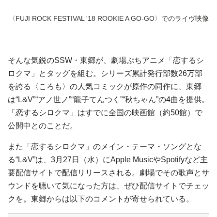
〈FUJI ROCK FESTIVAL '18 ROOKIE A GO-GO〉でのライヴ映像
そんな気鋭のSSW・東郷が、劇場ぷちアニメ「恋するシ
ロクマ」とタッグを組む。シリーズ累計発行部数26万部
を誇る〈ころも〉の人気コミックが原作の同作に、東郷
は“L&V”“アノ世ノ”“龍子てんつく”“秋ちゃん”の4曲を提供。
「恋するシロクマ」はすでに全国の映画館（約50館）で
公開中とのことだ。
また「恋するシロクマ」のメイン・テーマ・ソングとな
る“L&V”は、3月27日（水）にApple MusicやSpotifyなど主
要配信サイトで配信リリースされる。劇場でその歌声とサ
ウンドを聴いて気になった方は、ぜひ配信サイトでチェッ
クを。東郷からは以下のコメントが寄せられている。