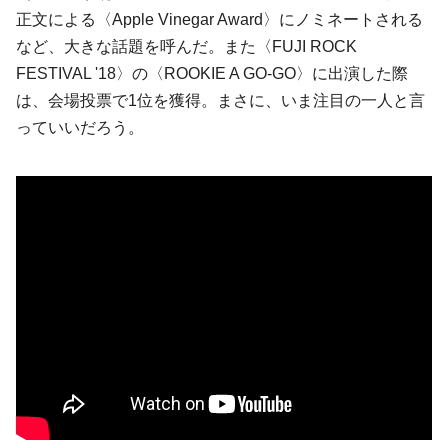
正文による〈Apple Vinegar Award〉にノミネートされる
など、大きな話題を呼んだ。また〈FUJI ROCK
FESTIVAL '18〉の〈ROOKIE A GO-GO〉に出演した際
は、会場投票で1位を獲得。まさに、いま注目の一人と言
っていいだろう。