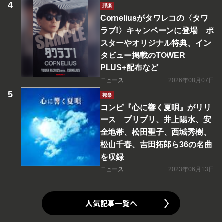
邦楽
Corneliusがタワレコの〈タワ
ラブ!〉キャンペーンに登場 ポ
スターやオリジナル特典、イン
タビュー掲載のTOWER
PLUS+配布など
ニュース
2026年08月07日
邦楽
コンピ『心に響く夏唄』がリリ
ース プリプリ、井上陽水、安
全地帯、松田聖子、西城秀樹、
松山千春、吉田拓郎ら36の名曲
を収録
ニュース
2023年06月13日
人気記事一覧へ