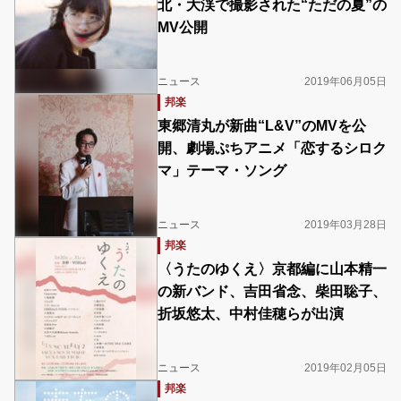
北・大渓で撮影された“ただの夏”の
MV公開
ニュース
2019年06月05日
邦楽
東郷清丸が新曲“L&V”のMVを公
開、劇場ぷちアニメ「恋するシロク
マ」テーマ・ソング
ニュース
2019年03月28日
邦楽
〈うたのゆくえ〉京都編に山本精一
の新バンド、吉田省念、柴田聡子、
折坂悠太、中村佳穂らが出演
ニュース
2019年02月05日
邦楽