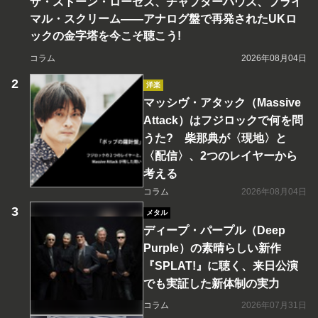
ザ・ストーン・ローゼズ、チャプターハウス、プライ
マル・スクリーム――アナログ盤で再発されたUKロ
ックの金字塔を今こそ聴こう!
コラム
2026年08月04日
洋楽
マッシヴ・アタック（Massive
Attack）はフジロックで何を問
うた? 柴那典が〈現地〉と
〈配信〉、2つのレイヤーから
考える
コラム
2026年08月04日
メタル
ディープ・パープル（Deep
Purple）の素晴らしい新作
『SPLAT!』に聴く、来日公演
でも実証した新体制の実力
コラム
2026年07月31日