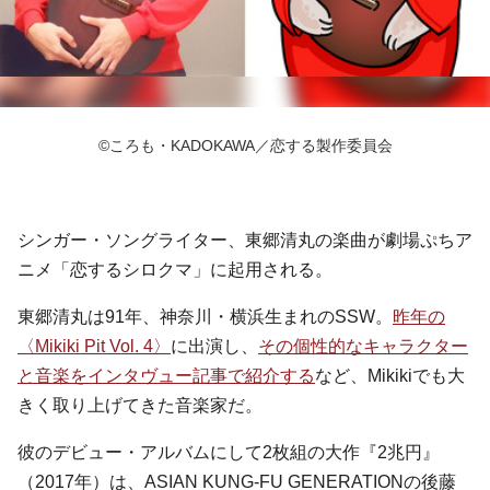
©ころも・KADOKAWA／恋する製作委員会
シンガー・ソングライター、東郷清丸の楽曲が劇場ぷちア
ニメ「恋するシロクマ」に起用される。
東郷清丸は91年、神奈川・横浜生まれのSSW。
昨年の
〈Mikiki Pit Vol. 4〉
に出演し、
その個性的なキャラクター
と音楽をインタヴュー記事で紹介する
など、Mikikiでも大
きく取り上げてきた音楽家だ。
彼のデビュー・アルバムにして2枚組の大作『2兆円』
（2017年）は、ASIAN KUNG-FU GENERATIONの後藤