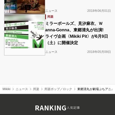
ニュース
2018年06月01日
邦楽
ミラーボールズ、見汐麻衣、Ｗ
anna-Gonna、東郷清丸が出演!
ライヴ企画〈Mikiki Pit〉が6月9日
（土）に開催決定
ニュース
2018年05月09日
Mikiki
ニュース
邦楽
邦楽ポップ／ロック
東郷清丸が劇場ぷちアニメ
RANKING
人気記事