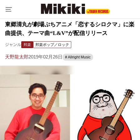
東郷清丸が劇場ぷちアニメ「恋するシロクマ」に楽
曲提供、テーマ曲“L&V”が配信リリース
ジャンル
邦楽
邦楽ポップ／ロック
天野龍太郎
2019年02月26日
# Allright Music