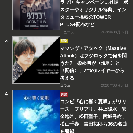
ラブ!〉キャンペーンに登場 ポ
スターやオリジナル特典、イン
タビュー掲載のTOWER
PLUS+配布など
ニュース
2026年08月07日
洋楽
マッシヴ・アタック（Massive
Attack）はフジロックで何を問
うた? 柴那典が〈現地〉と
〈配信〉、2つのレイヤーから
考える
コラム
2026年08月04日
邦楽
コンピ『心に響く夏唄』がリリ
ース プリプリ、井上陽水、安
全地帯、松田聖子、西城秀樹、
松山千春、吉田拓郎ら36の名曲
を収録