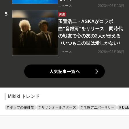
ニュース
2023年06月13日
邦楽
玉置浩二・ASKAがコラボ
曲“音銀河”をリリース 同時代
の戦友で心の友の2人が伝える
〈いつもこの世は愛しかない〉
ニュース
2026年08月08日
人気記事一覧へ
Mikiki トレンド
# ポップの羅針盤
# サザンオールスターズ
# 名盤アニバーサリー
# DE