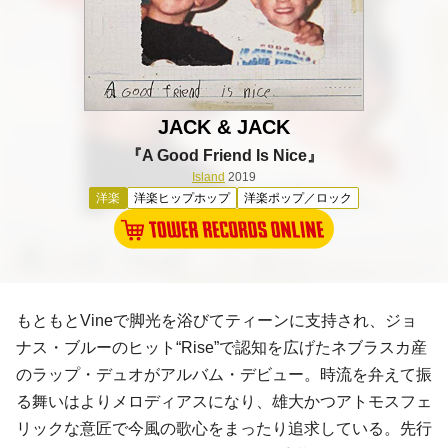
JACK & JACK
『A Good Friend Is Nice』
Island
2019
洋楽
洋楽ヒップホップ
洋楽ポップ／ロック
もともとVineで脚光を浴びてティーンに支持され、ジョ
ナス・ブルーのヒット“Rise”で認知を広げたネブラスカ産
のラップ・デュオがアルバム・デビュー。時流を弁えて振
る舞いはよりメロディアスになり、雄大かつアトモスフェ
リックな意匠で今風の歌心をまったり追求している。先行