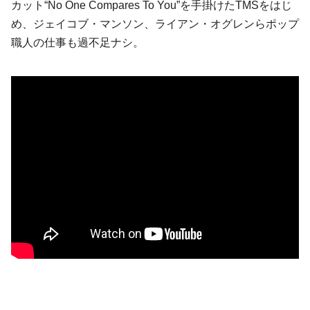
カット“No One Compares To You”を手掛けたTMSをはじ
め、ジェイコブ・マンソン、ライアン・オグレンらポップ
職人の仕事も過不足ナシ。