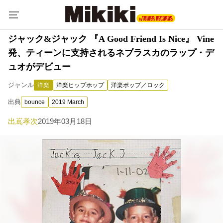
ジャック&ジャック 『A Good Friend Is Nice』 Vine
発、ティーンに支持されるネブラスカのラップ・デ
ュオがデビュー
ジャンル
洋楽
洋楽ヒップホップ
洋楽ポップ／ロック
出典
bounce
2019 March
出嶌孝次
2019年03月18日