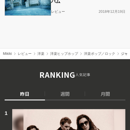
バム
レビュー
2018年12月19日
Mikiki
レビュー
洋楽
洋楽ヒップホップ
洋楽ポップ／ロック
ジャッ
RANKING
人気記事
昨日
週間
月間