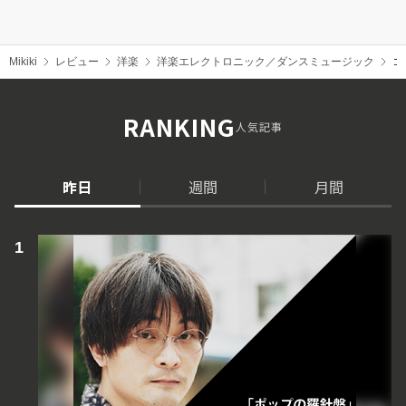
Mikiki
レビュー
洋楽
洋楽エレクトロニック／ダンスミュージック
コ
RANKING
人気記事
昨日
週間
月間