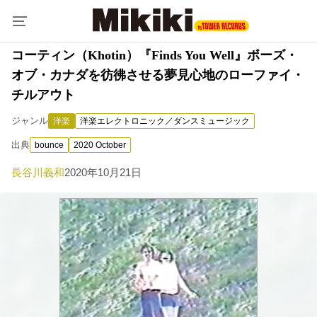
コーティン（Khotin）『Finds You Well』ボーズ・
オブ・カナダを彷彿させる夢見心地のローファイ・
チルアウト
ジャンル
洋楽
洋楽エレクトロニック／ダンスミュージック
出典
bounce
2020 October
長谷川義和
2020年10月21日