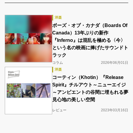
洋楽
ボーズ・オブ・カナダ（Boards Of
Canada）13年ぶりの新作
『Inferno』は混乱を極める〈今〉
という名の映画に捧げたサウンドト
ラック
コラム
2026年06月01日
洋楽
コーティン（Khotin）『Release
Spirit』チルアウト～ニューエイジ
～アンビエントの谷間に埋もれる夢
見心地の美しい空間
レビュー
2023年03月16日