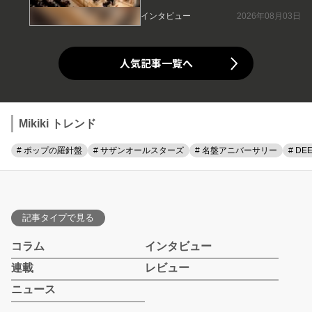
インタビュー
2026年08月03日
人気記事一覧へ
Mikiki トレンド
# ポップの羅針盤
# サザンオールスターズ
# 名盤アニバーサリー
# DE
記事タイプで見る
コラム
インタビュー
連載
レビュー
ニュース