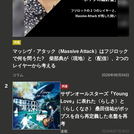
洋楽
マッシヴ・アタック（Massive Attack）はフジロック
で何を問うた? 柴那典が〈現地〉と〈配信〉、2つの
レイヤーから考える
コラム
2026年08月04日
邦楽
サザンオールスターズ『Young
Love』に表れた〈らしさ〉と
〈らしくなさ〉 桑田佳祐がポッ
プスを自ら再定義した名盤を再
考
連載
2026年07月30日