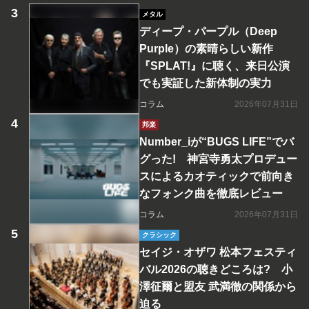
メタル
ディープ・パープル（Deep
Purple）の素晴らしい新作
『SPLAT!』に聴く、来日公演
でも実証した新体制の実力
コラム
2026年07月31日
邦楽
Number_iが“BUGS LIFE”でバ
グった! 神宮寺勇太プロデュー
スによるカオティックで前向き
なフォンク曲を徹底レビュー
コラム
2026年07月31日
クラシック
セイジ・オザワ 松本フェスティ
バル2026の聴きどころは? 小
澤征爾と盟友 武満徹の関係から
迫る