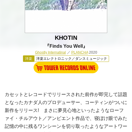
KHOTIN
『Finds You Well』
Ghostly Internatinal
／
PLANCHA
2020
洋楽
洋楽エレクトロニック／ダンスミュージック
カセットとレコードでリリースされた前作が即完して話題
となったカナダ人のプロデューサー、コーティンがついに
新作をリリース! まさに夢見心地といったようなローフ
ァイ・チルアウト／アンビエント作品で、寝ぼけ眼でみた
記憶の中に残るワンシーンを切り取ったようなアートワー