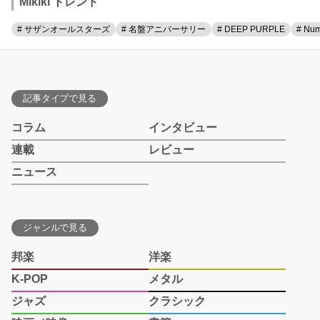
Mikiki トレンド
# サザンオールスターズ
# 名盤アニバーサリー
# DEEP PURPLE
# Num
記事タイプで見る
コラム
インタビュー
連載
レビュー
ニュース
ジャンルで見る
邦楽
洋楽
K-POP
メタル
ジャズ
クラシック