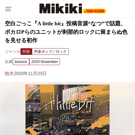
空白ごっこ『A little bit』投稿音源“なつ”で話題、
ボカロPらのユニットが刹那的ロックに留まらぬ色
を見せる初作
ジャンル
邦楽
邦楽ポップ／ロック
出典
bounce
2020 November
狛犬
2020年11月20日