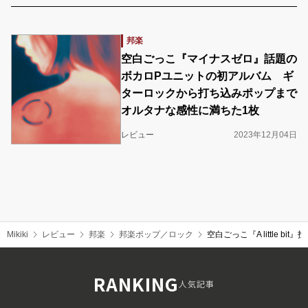
邦楽
空白ごっこ『マイナスゼロ』話題の
ボカロPユニットの初アルバム ギ
ターロックから打ち込みポップまで
オルタナな感性に満ちた1枚
レビュー
2023年12月04日
Mikiki
レビュー
邦楽
邦楽ポップ／ロック
空白ごっこ『A little
RANKING
人気記事