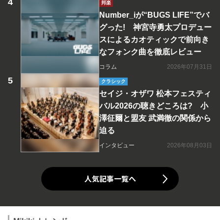
邦楽
Number_iが“BUGS LIFE”でバ
グった! 神宮寺勇太プロデュー
スによるカオティックで前向き
なフォンク曲を徹底レビュー
コラム
2026年07月31日
クラシック
セイジ・オザワ 松本フェスティ
バル2026の聴きどころは? 小
澤征爾と盟友 武満徹の関係から
迫る
インタビュー
2026年08月03日
人気記事一覧へ