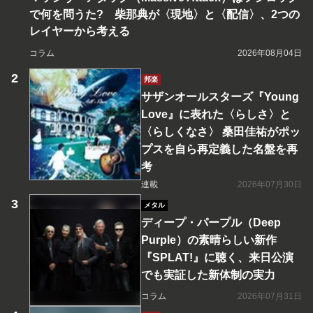
で何を問うた? 柴那典が〈現地〉と〈配信〉、2つの
レイヤーから考える
コラム
2026年08月04日
邦楽
サザンオールスターズ『Young
Love』に表れた〈らしさ〉と
〈らしくなさ〉 桑田佳祐がポッ
プスを自ら再定義した名盤を再
考
連載
2026年07月30日
メタル
ディープ・パープル（Deep
Purple）の素晴らしい新作
『SPLAT!』に聴く、来日公演
でも実証した新体制の実力
コラム
2026年07月31日