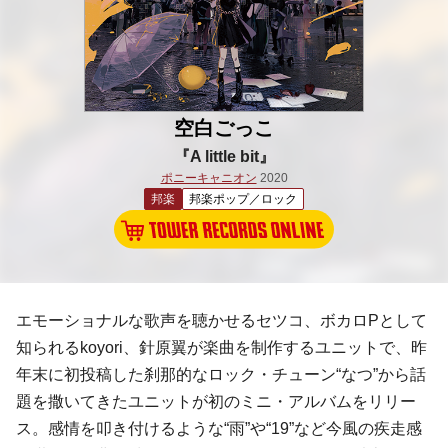
空白ごっこ
『A little bit』
ポニーキャニオン
2020
邦楽
邦楽ポップ／ロック
エモーショナルな歌声を聴かせるセツコ、ボカロPとして
知られるkoyori、針原翼が楽曲を制作するユニットで、昨
年末に初投稿した刹那的なロック・チューン“なつ”から話
題を撒いてきたユニットが初のミニ・アルバムをリリー
ス。感情を叩き付けるような“雨”や“19”など今風の疾走感