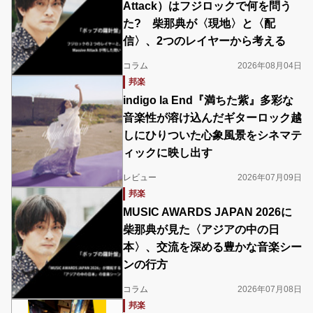
Attack）はフジロックで何を問う
た? 柴那典が〈現地〉と〈配
信〉、2つのレイヤーから考える
コラム
2026年08月04日
邦楽
indigo la End『満ちた紫』多彩な
音楽性が溶け込んだギターロック越
しにひりついた心象風景をシネマテ
ィックに映し出す
レビュー
2026年07月09日
邦楽
MUSIC AWARDS JAPAN 2026に
柴那典が見た〈アジアの中の日
本〉、交流を深める豊かな音楽シー
ンの行方
コラム
2026年07月08日
邦楽