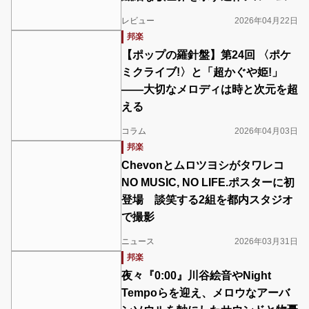
レビュー
2026年04月22日
邦楽
【ポップの羅針盤】第24回 〈ポケ
ミクライブ!〉と「超かぐや姫!」
――大切なメロディは時と次元を超
える
コラム
2026年04月03日
邦楽
Chevonとムロツヨシがタワレコ
NO MUSIC, NO LIFE.ポスターに初
登場 談笑する2組を都内スタジオ
で撮影
ニュース
2026年03月31日
邦楽
夜々『0:00』川谷絵音やNight
Tempoらを迎え、メロウなアーバ