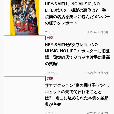
HEY-SMITH、NO MUSIC, NO
LIFE.ポスター撮影の裏側は? 鶏
焼肉の名店を笑いに包んだメンバー
の様子をレポート
コラム
2026年06月23日
邦楽
HEY-SMITHがタワレコ〈NO
MUSIC, NO LIFE.〉ポスターに初登
場 鶏焼肉店でジョッキ片手に最高
の笑顔!
ニュース
2026年06月22日
邦楽
サカナクション“夜の踊り子”バイラ
ルヒットの先で問われることと
は? 名曲に込められた本質を柴那
典が考察
コラム
2026年06月12日