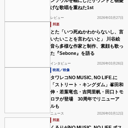
ンソウルを軸にしたサウンドと物憂
げな歌唱を重ねた1st
レビュー
2026年03月27日
邦楽
とた「いつ死ぬかわからないし、言
いたいことを言わないと」 川谷絵
音ら多様な作家と制作、素顔も歌っ
た『Sebone』を語る
インタビュー
2026年03月26日
映画／映像
タワレコNO MUSIC, NO LIFE.に
「ストリート・キングダム」峯田和
伸・若葉竜也・吉岡里帆・田口トモ
ロヲが登場 30周年でリニューア
ルも
ニュース
2026年03月12日
邦楽
くるりがNO MUSIC, NO LIFE.ポス