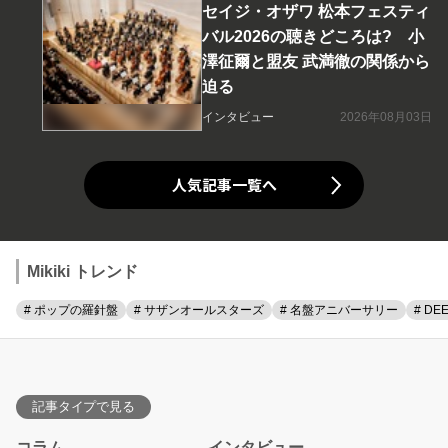
セイジ・オザワ 松本フェスティ
バル2026の聴きどころは? 小
澤征爾と盟友 武満徹の関係から
迫る
インタビュー
2026年08月03日
人気記事一覧へ
Mikiki トレンド
# ポップの羅針盤
# サザンオールスターズ
# 名盤アニバーサリー
# DE
記事タイプで見る
コラム
インタビュー