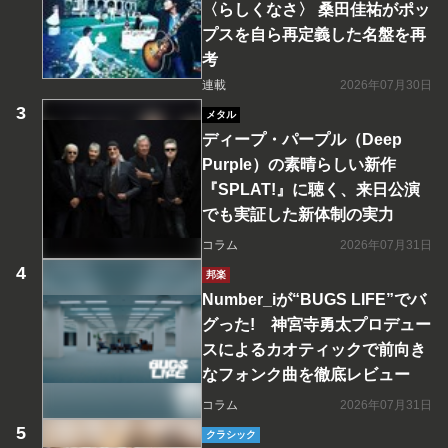
〈らしくなさ〉 桑田佳祐がポッ
プスを自ら再定義した名盤を再
考
連載
2026年07月30日
メタル
ディープ・パープル（Deep
Purple）の素晴らしい新作
『SPLAT!』に聴く、来日公演
でも実証した新体制の実力
コラム
2026年07月31日
邦楽
Number_iが“BUGS LIFE”でバ
グった! 神宮寺勇太プロデュー
スによるカオティックで前向き
なフォンク曲を徹底レビュー
コラム
2026年07月31日
クラシック