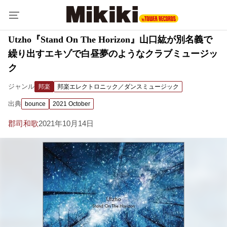
Utzho『Stand On The Horizon』山口紘が別名義で
繰り出すエキゾで白昼夢のようなクラブミュージッ
ク
ジャンル
邦楽
邦楽エレクトロニック／ダンスミュージック
出典
bounce
2021 October
郡司和歌
2021年10月14日