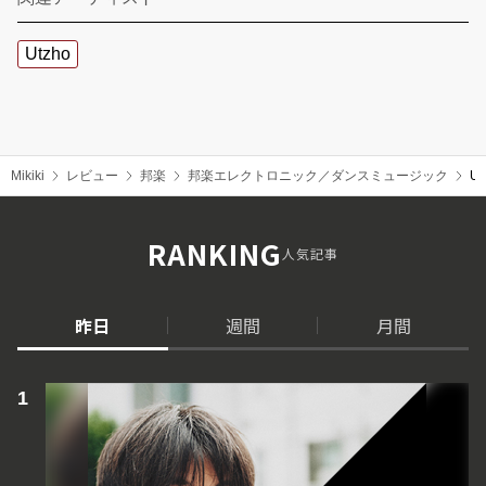
Utzho
Mikiki
レビュー
邦楽
邦楽エレクトロニック／ダンスミュージック
U
RANKING
人気記事
昨日
週間
月間