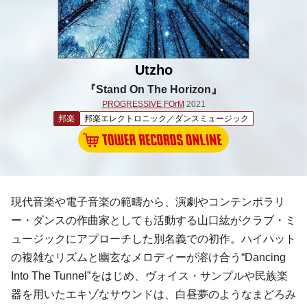
Utzho
『Stand On The Horizon』
PROGRESSIVE FOrM
2021
邦楽
邦楽エレクトロニック／ダンスミュージック
現代音楽や電子音楽の範疇から、演劇やコンテンポラリ
ー・ダンスの作曲家としても活動する山口紘がクラブ・ミ
ュージックにアプローチした別名義での初作。ハイハット
の複雑なリズムと幽玄なメロディーが溶け合う“Dancing
Into The Tunnel”をはじめ、ヴォイス・サンプルや民族楽
器を用いたエキゾなサウンドは、白昼夢のようなまどろみ