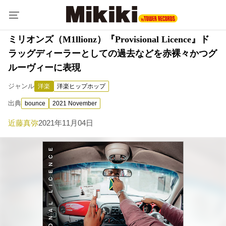
ミリオンズ（M1llionz）『Provisional Licence』ド
ラッグディーラーとしての過去などを赤裸々かつグ
ルーヴィーに表現
ジャンル
洋楽
洋楽ヒップホップ
出典
bounce
2021 November
近藤真弥
2021年11月04日