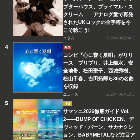
プターハウス、プライマル・ス
クリーム――アナログ盤で再発
されたUKロックの金字塔を今
こそ聴こう!
コラム
2026年08月04日
邦楽
コンピ『心に響く夏唄』がリリ
ース プリプリ、井上陽水、安
全地帯、松田聖子、西城秀樹、
松山千春、吉田拓郎ら36の名曲
を収録
ニュース
2023年06月13日
洋楽
サマソニ2026徹底ガイド Vol.
2――BUMP OF CHICKEN、デ
ヴィッド・バーン、サカナクシ
ョン、BABYMETALなど注目ア