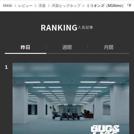
Mikiki
レビュー
洋楽
洋楽ヒップホップ
ミリオンズ（M1llionz）『
RANKING
人気記事
昨日
週間
月間