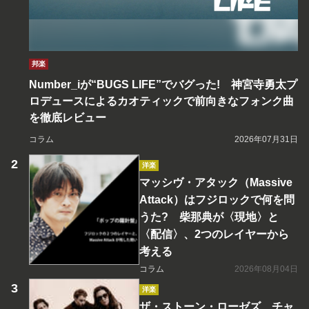
邦楽
Number_iが“BUGS LIFE”でバグった! 神宮寺勇太プ
ロデュースによるカオティックで前向きなフォンク曲
を徹底レビュー
コラム
2026年07月31日
洋楽
マッシヴ・アタック（Massive
Attack）はフジロックで何を問
うた? 柴那典が〈現地〉と
〈配信〉、2つのレイヤーから
考える
コラム
2026年08月04日
洋楽
ザ・ストーン・ローゼズ、チャ