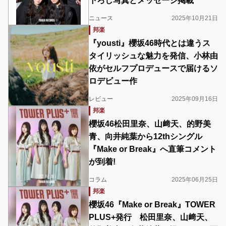
下ろし写真とメッセージ掲載
ニュース
2025年10月21日
邦楽
『yousti』櫻坂46時代とは違うス
タイリッシュな魅力を発信、小林由
依がセルフプロデュースで届けるソ
ロデビュー作
レビュー
2025年09月16日
邦楽
櫻坂46松田里奈、山﨑天、的野美
青、向井純葉から12thシングル
『Make or Break』へ直筆コメント
が到着!
コラム
2025年06月25日
邦楽
櫻坂46『Make or Break』TOWER
PLUS+発行 松田里奈、山﨑天、