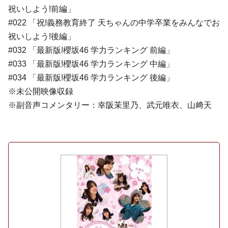
祝いしよう!前編」
#022 「祝!義務教育終了 天ちゃんの中学卒業をみんなでお
祝いしよう!後編」
#032 「最新版!櫻坂46 学力ランキング 前編」
#033 「最新版!櫻坂46 学力ランキング 中編」
#034 「最新版!櫻坂46 学力ランキング 後編」
※未公開映像収録
※副音声コメンタリー：幸阪茉里乃、武元唯衣、山﨑天