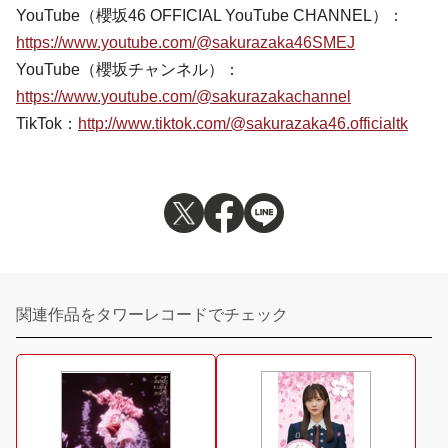
YouTube（櫻坂46 OFFICIAL YouTube CHANNEL）：
https://www.youtube.com/@sakurazaka46SMEJ
YouTube（櫻坂チャンネル）：
https://www.youtube.com/@sakurazakachannel
TikTok：
http://www.tiktok.com/@sakurazaka46.officialtk
関連作品をタワーレコードでチェック