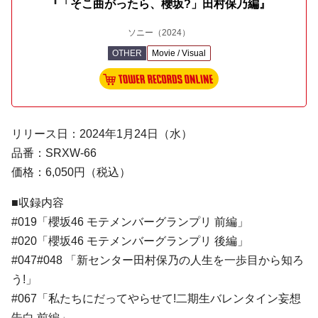
『「そこ曲がったら、櫻坂?」田村保乃編』
ソニー
（2024）
OTHER
Movie / Visual
リリース日：2024年1月24日（水）
品番：SRXW-66
価格：6,050円（税込）
■収録内容
#019「櫻坂46 モテメンバーグランプリ 前編」
#020「櫻坂46 モテメンバーグランプリ 後編」
#047#048 「新センター田村保乃の人生を一歩目から知ろ
う!」
#067「私たちにだってやらせて!二期生バレンタイン妄想
告白 前編」