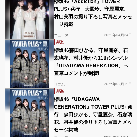
櫻坂46『Addiction』TOWER
PLUS+発行 大園玲、守屋麗奈、
村山美羽の撮り下ろし写真とメッセ
ージ掲載
ニュース
2025年04月24日
邦楽
櫻坂46森田ひかる、守屋麗奈、石
森璃花、村井優から11thシングル
『UDAGAWA GENERATION』へ
直筆コメントが到着!
コラム
2025年02月19日
邦楽
櫻坂46『UDAGAWA
GENERATION』TOWER PLUS+発
行 森田ひかる、守屋麗奈、石森璃
花、村井優の撮り下ろし写真とメッ
セージ掲載