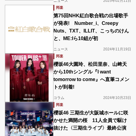
ニュース
2025年02月11日
邦楽
第75回NHK紅白歌合戦の出場歌手
が発表! Number_i、Creepy
Nuts、TXT、ILLIT、こっちのけん
と、ME:Iら10組が初
ニュース
2024年11月19日
邦楽
櫻坂46大園玲、松田里奈、山﨑天
から10thシングル『I want
tomorrow to come』へ直筆コメン
トが到着!
コラム
2024年10月23日
邦楽
櫻坂46 三期生が大阪城ホールに咲
かせた満開の桜 11人全員で駆け
抜けた〈三期生ライブ〉最終公演