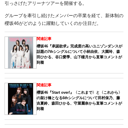
引っさげたアリーナツアーを開催する。
グループを牽引し続けたメンバーの卒業を経て、新体制の
櫻坂46がどのように躍動していくのか注目だ。
関連記事
櫻坂46『承認欲求』完成度の高いユニゾンダンスが
話題の7thシングルについて小林由依、大園玲、森
田ひかる、谷口愛季、山下瞳月から直筆コメントが
到着
関連記事
櫻坂46『Start over!』〈これまで〉と〈これから〉
の架け橋となる6thシングルについて田村保乃、藤
吉夏鈴、森田ひかる、守屋麗奈から直筆コメントが
到着