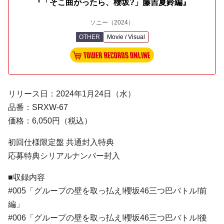
『「そこ曲がったら、櫻坂?」藤吉夏鈴編』
ソニー
（2024）
OTHER
Movie / Visual
リリース日：2024年1月24日（水）
品番：SRXW-67
価格：6,050円（税込）
初回仕様限定盤 共通封入特典
応募特典シリアルナンバー封入
■収録内容
#005「グループの壁を取っ払え!櫻坂46三つ巴バトル!前
編」
#006「グループの壁を取っ払え!櫻坂46三つ巴バトル!後