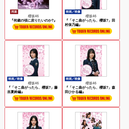
邦楽
映画／映像
櫻坂46
櫻坂46
『何歳の頃に戻りたいのか?』
『「そこ曲がったら、櫻坂?」田
村保乃編』
映画／映像
映画／映像
櫻坂46
櫻坂46
『「そこ曲がったら、櫻坂?」藤
『「そこ曲がったら、櫻坂?」森
吉夏鈴編』
田ひかる編』