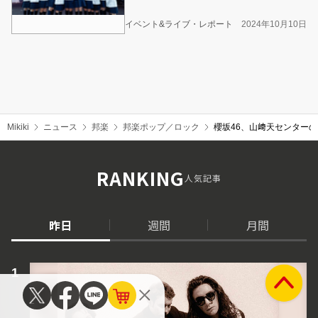
イベント&ライブ・レポート
2024年10月10日
Mikiki
ニュース
邦楽
邦楽ポップ／ロック
櫻坂46、山﨑天センターの
RANKING
人気記事
昨日
週間
月間