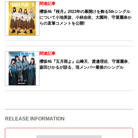
関連記事
櫻坂46『桜月』2023年の幕開けを飾る5thシングル
について小池美波、小林由依、大園玲、守屋麗奈か
らの直筆コメントを公開!
関連記事
櫻坂46『五月雨よ』山﨑天、渡邉理佐、守屋麗奈、
森田ひかるが語る、現メンバー最後のシングル
RELEASE INFORMATION