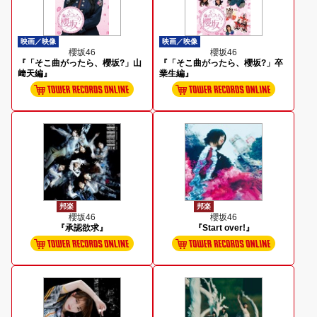
映画／映像
映画／映像
櫻坂46
櫻坂46
『「そこ曲がったら、櫻坂?」山
『「そこ曲がったら、櫻坂?」卒
﨑天編』
業生編』
邦楽
邦楽
櫻坂46
櫻坂46
『承認欲求』
『Start over!』