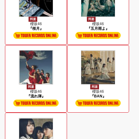
邦楽
邦楽
櫻坂46
櫻坂46
『桜月』
『五月雨よ』
邦楽
邦楽
櫻坂46
櫻坂46
『流れ弾』
『BAN』