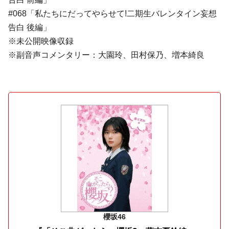
#068「私たちにだってやらせて!二期生バレンタイン妄想
告白 後編」
※未公開映像収録
※副音声コメンタリー：大園玲、田村保乃、増本綺良
櫻坂46