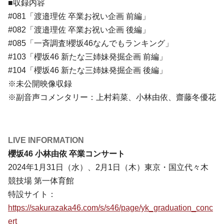
■収録内容
#081「渡邉理佐 卒業お祝い企画 前編」
#082「渡邉理佐 卒業お祝い企画 後編」
#085「一斉調査!櫻坂46なんでもランキング」
#103「櫻坂46 新たな三姉妹発掘企画 前編」
#104「櫻坂46 新たな三姉妹発掘企画 後編」
※未公開映像収録
※副音声コメンタリー：上村莉菜、小林由依、齋藤冬優花
LIVE INFORMATION
櫻坂46 小林由依 卒業コンサート
2024年1月31日（水）、2月1日（木）東京・国立代々木
競技場 第一体育館
特設サイト：
https://sakurazaka46.com/s/s46/page/yk_graduation_conc
ert