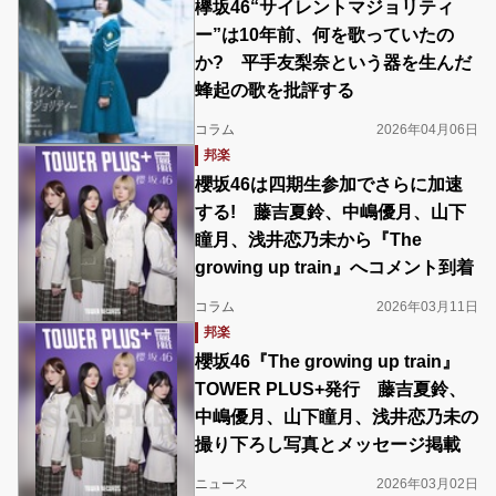
欅坂46“サイレントマジョリティ
ー”は10年前、何を歌っていたの
か? 平手友梨奈という器を生んだ
蜂起の歌を批評する
コラム
2026年04月06日
邦楽
櫻坂46は四期生参加でさらに加速
する! 藤吉夏鈴、中嶋優月、山下
瞳月、浅井恋乃未から『The
growing up train』へコメント到着
コラム
2026年03月11日
邦楽
櫻坂46『The growing up train』
TOWER PLUS+発行 藤吉夏鈴、
中嶋優月、山下瞳月、浅井恋乃未の
撮り下ろし写真とメッセージ掲載
ニュース
2026年03月02日