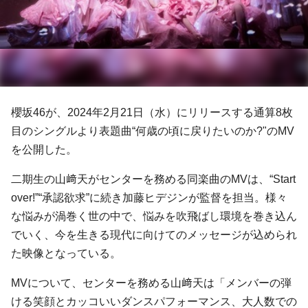
櫻坂46が、2024年2月21日（水）にリリースする通算8枚
目のシングルより表題曲“何歳の頃に戻りたいのか?"のMV
を公開した。
二期生の山﨑天がセンターを務める同楽曲のMVは、“Start
over!”“承認欲求”に続き加藤ヒデジンが監督を担当。様々
な悩みが渦巻く世の中で、悩みを吹飛ばし環境を巻き込ん
でいく、今を生きる現代に向けてのメッセージが込められ
た映像となっている。
MVについて、センターを務める山﨑天は「メンバーの弾
ける笑顔とカッコいいダンスパフォーマンス、大人数での