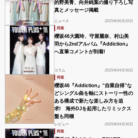
的野美青、向井純葉の撮り下ろし写
真とメッセージ掲載
ニュース
2025年06月20日
邦楽
櫻坂46大園玲、守屋麗奈、村山美
羽から2ndアルバム『Addiction』
へ直筆コメントが到着!
コラム
2025年04月30日
邦楽
櫻坂46『Addiction』“自業自得”な
どシングル曲を軸にストーリー性の
ある構成で新たな楽しみ方を追
求! 海外DJを起用したリミックス
盤も同梱
レビュー
2025年04月30日
邦楽