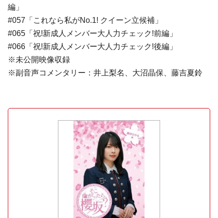
編」
#057「これなら私がNo.1! クイーン立候補」
#065「祝!新成人メンバー大人力チェック!前編」
#066「祝!新成人メンバー大人力チェック!後編」
※未公開映像収録
※副音声コメンタリー：井上梨名、大沼晶保、藤吉夏鈴