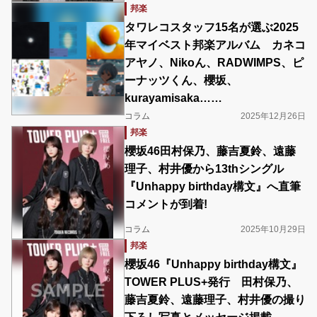
邦楽
タワレコスタッフ15名が選ぶ2025
年マイベスト邦楽アルバム カネコ
アヤノ、Nikoん、RADWIMPS、ピ
ーナッツくん、櫻坂、
kurayamisaka……
コラム
2025年12月26日
邦楽
櫻坂46田村保乃、藤吉夏鈴、遠藤
理子、村井優から13thシングル
『Unhappy birthday構文』へ直筆
コメントが到着!
コラム
2025年10月29日
邦楽
櫻坂46『Unhappy birthday構文』
TOWER PLUS+発行 田村保乃、
藤吉夏鈴、遠藤理子、村井優の撮り