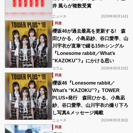
井 風らが複数受賞
ニュース
2026年06月14日
邦楽
櫻坂46が過去最高を更新する! 森
田ひかる、小島凪紗、谷口愛季、山
川宇衣が直筆で綴る15thシングル
『Lonesome rabbit／What’s
“KAZOKU”?』にかける思い
コラム
2026年06月10日
邦楽
櫻坂46『Lonesome rabbit／
What’s “KAZOKU”?』TOWER
PLUS+発行 森田ひかる、小島凪
紗、谷口愛季、山川宇衣の撮り下ろ
し写真&メッセージ掲載
ニュース
2026年05月30日
邦楽