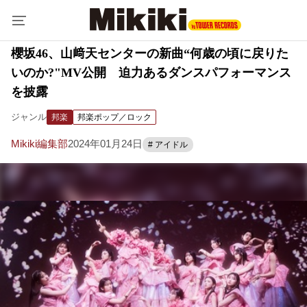
櫻坂46、山﨑天センターの新曲“何歳の頃に戻りた
いのか?"MV公開 迫力あるダンスパフォーマンス
を披露
ジャンル
邦楽
邦楽ポップ／ロック
Mikiki編集部
2024年01月24日
# アイドル