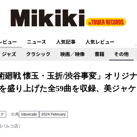
レビュー
ニュース
人気記事
人気レビュー
ジャズ
クラシック
映画／映像
書籍
その他
術廻戦 懐玉・玉折/渋谷事変」オリジ
を盛り上げた全59曲を収録、美ジャ
出典
ック
intoxicate
2024 February
岡パルコ店）