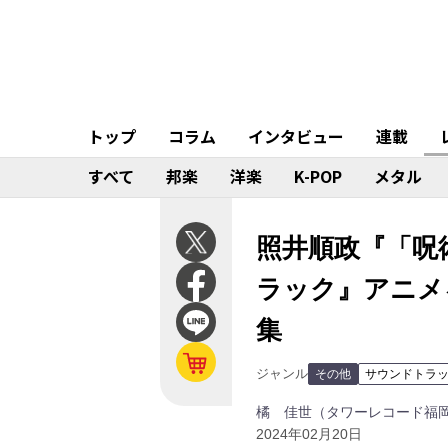
トップ
コラム
インタビュー
連載
すべて
邦楽
洋楽
K-POP
メタル
照井順政『「呪
ラック』アニメ
集
ジャンル
その他
サウンドトラ
橘 佳世（タワーレコード福
2024年02月20日