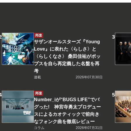
邦楽
サザンオールスターズ『Young
Love』に表れた〈らしさ〉と
〈らしくなさ〉 桑田佳祐がポッ
プスを自ら再定義した名盤を再
考
連載
2026年07月30日
邦楽
Number_iが“BUGS LIFE”でバ
グった! 神宮寺勇太プロデュー
スによるカオティックで前向き
なフォンク曲を徹底レビュー
コラム
2026年07月31日