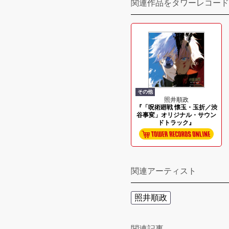
関連作品をタワーレコード
その他
照井順政
『「呪術廻戦 懐玉・玉折／渋
谷事変」オリジナル・サウン
ドトラック』
関連アーティスト
照井順政
関連記事