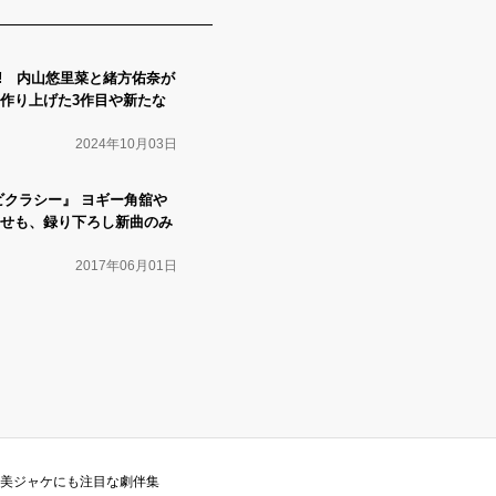
成形! 内山悠里菜と緒方佑奈が
作り上げた3作目や新たな
2024年10月03日
ビクラシー』 ヨギー角舘や
せも、録り下ろし新曲のみ
2017年06月01日
、美ジャケにも注目な劇伴集