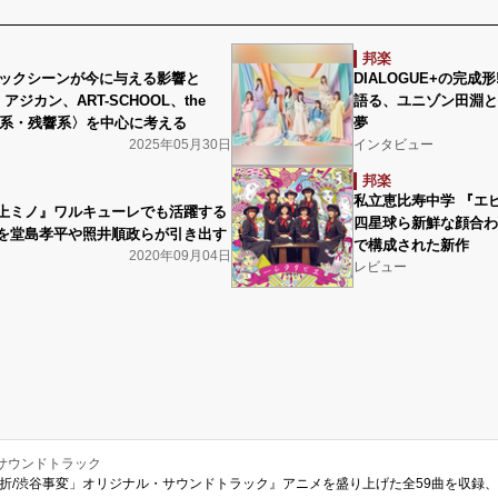
邦楽
のロックシーンが今に与える影響と
DIALOGUE+の完
アジカン、ART-SCHOOL、the
語る、ユニゾン田淵と
下北系・残響系〉を中心に考える
夢
2025年05月30日
インタビュー
邦楽
私立恵比寿中学 『エ
上ミノ』ワルキューレでも活躍する
四星球ら新鮮な顔合わ
を堂島孝平や照井順政らが引き出す
で構成された新作
2020年09月04日
レビュー
サウンドトラック
玉折/渋谷事変」オリジナル・サウンドトラック』アニメを盛り上げた全59曲を収録