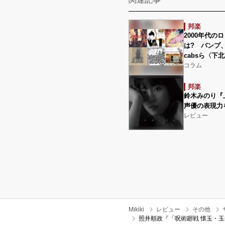
邦楽
2000年代
は? バンプ、
cabsら〈
コラム
邦楽
鈴木みのり『
声優の表現力
レビュー
Mikiki
レビュー
その他
照井順政『「呪術廻戦 懐玉・