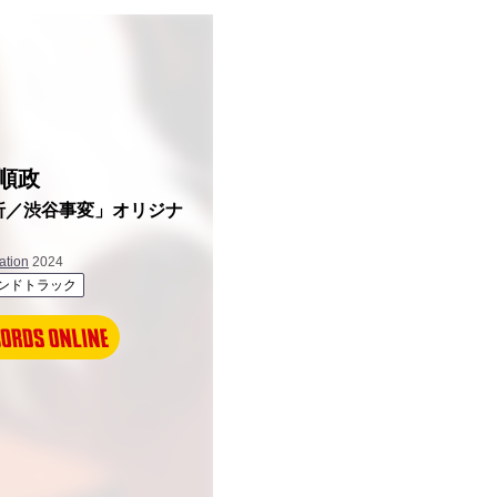
順政
折／渋谷事変」オリジナ
』
tion
2024
ンドトラック