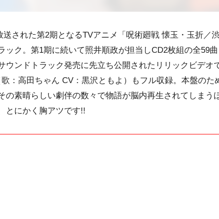
まで放送された第2期となるTVアニメ「呪術廻戦 懐玉・玉折
ック。第1期に続いて照井順政が担当しCD2枚組の全59曲
サウンドトラック発売に先立ち公開されたリリックビデオ
（歌：高田ちゃん CV：黒沢ともよ）もフル収録。本盤の
その素晴らしい劇伴の数々で物語が脳内再生されてしまう
とにかく胸アツです!!