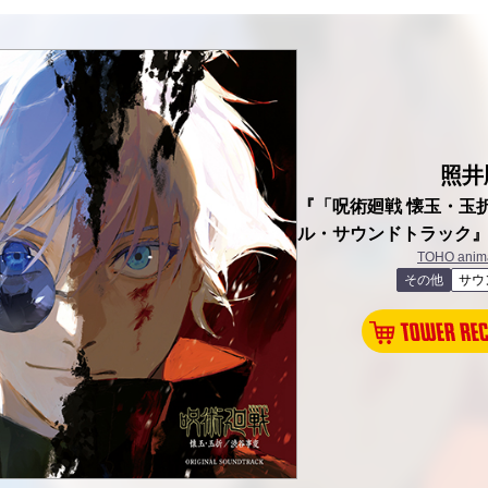
照井
『「呪術廻戦 懐玉・玉
ル・サウンドトラック
TOHO anima
その他
サウ